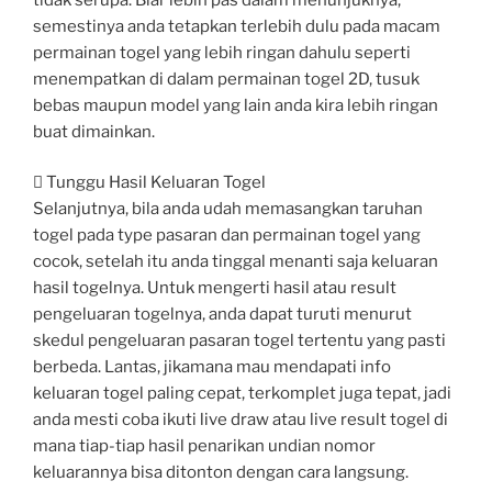
semestinya anda tetapkan terlebih dulu pada macam
permainan togel yang lebih ringan dahulu seperti
menempatkan di dalam permainan togel 2D, tusuk
bebas maupun model yang lain anda kira lebih ringan
buat dimainkan.
 Tunggu Hasil Keluaran Togel
Selanjutnya, bila anda udah memasangkan taruhan
togel pada type pasaran dan permainan togel yang
cocok, setelah itu anda tinggal menanti saja keluaran
hasil togelnya. Untuk mengerti hasil atau result
pengeluaran togelnya, anda dapat turuti menurut
skedul pengeluaran pasaran togel tertentu yang pasti
berbeda. Lantas, jikamana mau mendapati info
keluaran togel paling cepat, terkomplet juga tepat, jadi
anda mesti coba ikuti live draw atau live result togel di
mana tiap-tiap hasil penarikan undian nomor
keluarannya bisa ditonton dengan cara langsung.