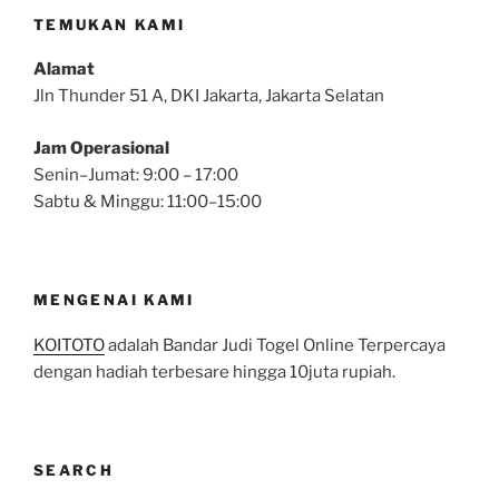
TEMUKAN KAMI
Alamat
Jln Thunder 51 A, DKI Jakarta, Jakarta Selatan
Jam Operasional
Senin–Jumat: 9:00 – 17:00
Sabtu & Minggu: 11:00–15:00
MENGENAI KAMI
KOITOTO
adalah Bandar Judi Togel Online Terpercaya
dengan hadiah terbesare hingga 10juta rupiah.
SEARCH