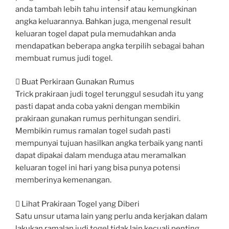
anda tambah lebih tahu intensif atau kemungkinan
angka keluarannya. Bahkan juga, mengenal result
keluaran togel dapat pula memudahkan anda
mendapatkan beberapa angka terpilih sebagai bahan
membuat rumus judi togel.
 Buat Perkiraan Gunakan Rumus
Trick prakiraan judi togel terunggul sesudah itu yang
pasti dapat anda coba yakni dengan membikin
prakiraan gunakan rumus perhitungan sendiri.
Membikin rumus ramalan togel sudah pasti
mempunyai tujuan hasilkan angka terbaik yang nanti
dapat dipakai dalam menduga atau meramalkan
keluaran togel ini hari yang bisa punya potensi
memberinya kemenangan.
 Lihat Prakiraan Togel yang Diberi
Satu unsur utama lain yang perlu anda kerjakan dalam
lakukan ramalan judi togel tidak lain kecuali penting