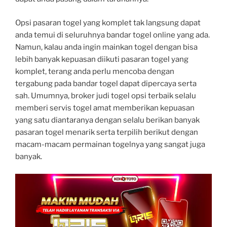
Opsi pasaran togel yang komplet tak langsung dapat
anda temui di seluruhnya bandar togel online yang ada.
Namun, kalau anda ingin mainkan togel dengan bisa
lebih banyak kepuasan diikuti pasaran togel yang
komplet, terang anda perlu mencoba dengan
tergabung pada bandar togel dapat dipercaya serta
sah. Umumnya, broker judi togel opsi terbaik selalu
memberi servis togel amat memberikan kepuasan
yang satu diantaranya dengan selalu berikan banyak
pasaran togel menarik serta terpilih berikut dengan
macam-macam permainan togelnya yang sangat juga
banyak.