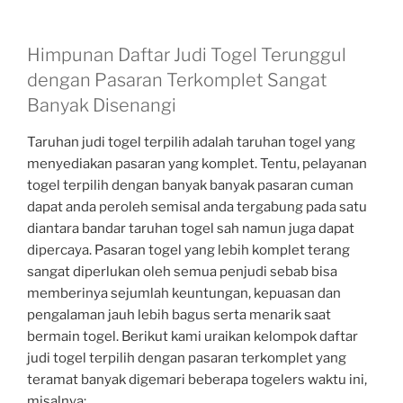
Himpunan Daftar Judi Togel Terunggul
dengan Pasaran Terkomplet Sangat
Banyak Disenangi
Taruhan judi togel terpilih adalah taruhan togel yang
menyediakan pasaran yang komplet. Tentu, pelayanan
togel terpilih dengan banyak banyak pasaran cuman
dapat anda peroleh semisal anda tergabung pada satu
diantara bandar taruhan togel sah namun juga dapat
dipercaya. Pasaran togel yang lebih komplet terang
sangat diperlukan oleh semua penjudi sebab bisa
memberinya sejumlah keuntungan, kepuasan dan
pengalaman jauh lebih bagus serta menarik saat
bermain togel. Berikut kami uraikan kelompok daftar
judi togel terpilih dengan pasaran terkomplet yang
teramat banyak digemari beberapa togelers waktu ini,
misalnya: