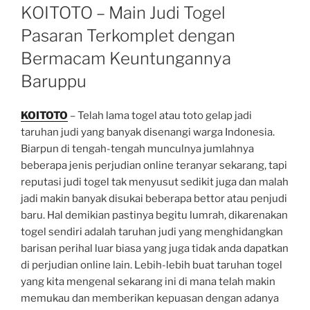
ON
KOITOTO – Main Judi Togel
Pasaran Terkomplet dengan
Bermacam Keuntungannya
Baruppu
KOITOTO
– Telah lama togel atau toto gelap jadi
taruhan judi yang banyak disenangi warga Indonesia.
Biarpun di tengah-tengah munculnya jumlahnya
beberapa jenis perjudian online teranyar sekarang, tapi
reputasi judi togel tak menyusut sedikit juga dan malah
jadi makin banyak disukai beberapa bettor atau penjudi
baru. Hal demikian pastinya begitu lumrah, dikarenakan
togel sendiri adalah taruhan judi yang menghidangkan
barisan perihal luar biasa yang juga tidak anda dapatkan
di perjudian online lain. Lebih-lebih buat taruhan togel
yang kita mengenal sekarang ini di mana telah makin
memukau dan memberikan kepuasan dengan adanya