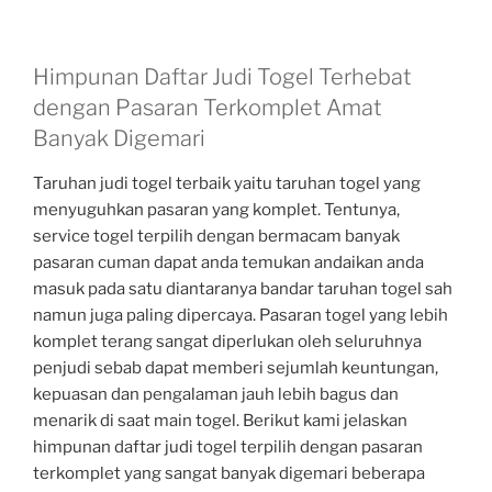
Himpunan Daftar Judi Togel Terhebat
dengan Pasaran Terkomplet Amat
Banyak Digemari
Taruhan judi togel terbaik yaitu taruhan togel yang
menyuguhkan pasaran yang komplet. Tentunya,
service togel terpilih dengan bermacam banyak
pasaran cuman dapat anda temukan andaikan anda
masuk pada satu diantaranya bandar taruhan togel sah
namun juga paling dipercaya. Pasaran togel yang lebih
komplet terang sangat diperlukan oleh seluruhnya
penjudi sebab dapat memberi sejumlah keuntungan,
kepuasan dan pengalaman jauh lebih bagus dan
menarik di saat main togel. Berikut kami jelaskan
himpunan daftar judi togel terpilih dengan pasaran
terkomplet yang sangat banyak digemari beberapa