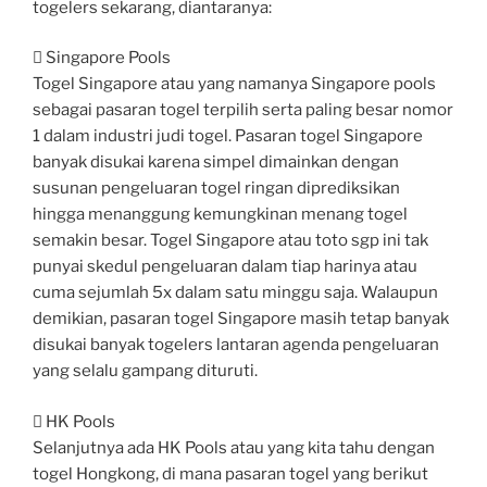
togelers sekarang, diantaranya:
 Singapore Pools
Togel Singapore atau yang namanya Singapore pools
sebagai pasaran togel terpilih serta paling besar nomor
1 dalam industri judi togel. Pasaran togel Singapore
banyak disukai karena simpel dimainkan dengan
susunan pengeluaran togel ringan diprediksikan
hingga menanggung kemungkinan menang togel
semakin besar. Togel Singapore atau toto sgp ini tak
punyai skedul pengeluaran dalam tiap harinya atau
cuma sejumlah 5x dalam satu minggu saja. Walaupun
demikian, pasaran togel Singapore masih tetap banyak
disukai banyak togelers lantaran agenda pengeluaran
yang selalu gampang dituruti.
 HK Pools
Selanjutnya ada HK Pools atau yang kita tahu dengan
togel Hongkong, di mana pasaran togel yang berikut