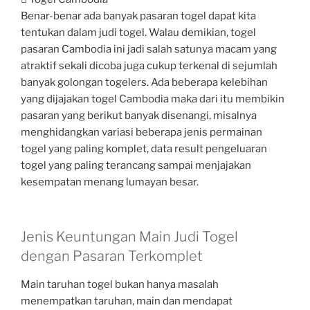
Benar-benar ada banyak pasaran togel dapat kita
tentukan dalam judi togel. Walau demikian, togel
pasaran Cambodia ini jadi salah satunya macam yang
atraktif sekali dicoba juga cukup terkenal di sejumlah
banyak golongan togelers. Ada beberapa kelebihan
yang dijajakan togel Cambodia maka dari itu membikin
pasaran yang berikut banyak disenangi, misalnya
menghidangkan variasi beberapa jenis permainan
togel yang paling komplet, data result pengeluaran
togel yang paling terancang sampai menjajakan
kesempatan menang lumayan besar.
Jenis Keuntungan Main Judi Togel
dengan Pasaran Terkomplet
Main taruhan togel bukan hanya masalah
menempatkan taruhan, main dan mendapat