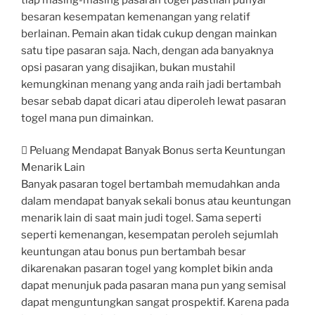
besaran kesempatan kemenangan yang relatif
berlainan. Pemain akan tidak cukup dengan mainkan
satu tipe pasaran saja. Nach, dengan ada banyaknya
opsi pasaran yang disajikan, bukan mustahil
kemungkinan menang yang anda raih jadi bertambah
besar sebab dapat dicari atau diperoleh lewat pasaran
togel mana pun dimainkan.
 Peluang Mendapat Banyak Bonus serta Keuntungan
Menarik Lain
Banyak pasaran togel bertambah memudahkan anda
dalam mendapat banyak sekali bonus atau keuntungan
menarik lain di saat main judi togel. Sama seperti
seperti kemenangan, kesempatan peroleh sejumlah
keuntungan atau bonus pun bertambah besar
dikarenakan pasaran togel yang komplet bikin anda
dapat menunjuk pada pasaran mana pun yang semisal
dapat menguntungkan sangat prospektif. Karena pada