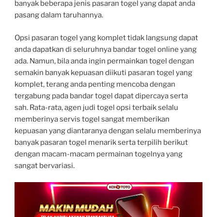
banyak beberapa jenis pasaran togel yang dapat anda
pasang dalam taruhannya.
Opsi pasaran togel yang komplet tidak langsung dapat
anda dapatkan di seluruhnya bandar togel online yang
ada. Namun, bila anda ingin permainkan togel dengan
semakin banyak kepuasan diikuti pasaran togel yang
komplet, terang anda penting mencoba dengan
tergabung pada bandar togel dapat dipercaya serta
sah. Rata-rata, agen judi togel opsi terbaik selalu
memberinya servis togel sangat memberikan
kepuasan yang diantaranya dengan selalu memberinya
banyak pasaran togel menarik serta terpilih berikut
dengan macam-macam permainan togelnya yang
sangat bervariasi.