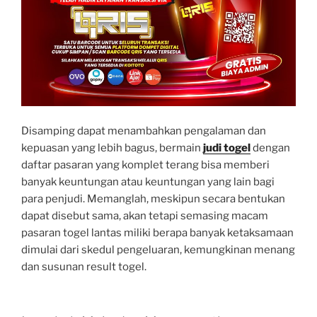
Disamping dapat menambahkan pengalaman dan
kepuasan yang lebih bagus, bermain
judi togel
dengan
daftar pasaran yang komplet terang bisa memberi
banyak keuntungan atau keuntungan yang lain bagi
para penjudi. Memanglah, meskipun secara bentukan
dapat disebut sama, akan tetapi semasing macam
pasaran togel lantas miliki berapa banyak ketaksamaan
dimulai dari skedul pengeluaran, kemungkinan menang
dan susunan result togel.