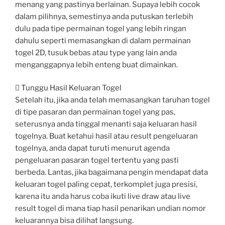
menang yang pastinya berlainan. Supaya lebih cocok
dalam pilihnya, semestinya anda putuskan terlebih
dulu pada tipe permainan togel yang lebih ringan
dahulu seperti memasangkan di dalam permainan
togel 2D, tusuk bebas atau type yang lain anda
menganggapnya lebih enteng buat dimainkan.
 Tunggu Hasil Keluaran Togel
Setelah itu, jika anda telah memasangkan taruhan togel
di tipe pasaran dan permainan togel yang pas,
seterusnya anda tinggal menanti saja keluaran hasil
togelnya. Buat ketahui hasil atau result pengeluaran
togelnya, anda dapat turuti menurut agenda
pengeluaran pasaran togel tertentu yang pasti
berbeda. Lantas, jika bagaimana pengin mendapat data
keluaran togel paling cepat, terkomplet juga presisi,
karena itu anda harus coba ikuti live draw atau live
result togel di mana tiap hasil penarikan undian nomor
keluarannya bisa dilihat langsung.