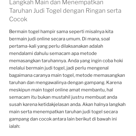
Langkah Main dan Menempatkan
Taruhan Judi Togel dengan Ringan serta
Cocok
Bermain togel hampir sama seperti misalnya kita
bermain judi online secara umum. Di mana, soal
pertama-kali yang perlu dilaksanakan adalah
mendalami dahulu semacam apa metode
memasangkan taruhannya. Anda yang ingin coba hoki
melalui bermain judi togel, jadi perlu mengenal
bagaimana caranya main togel, metode memasangkan
taruhan dan mengawalinya dengan gampang. Karena
meskipun main togel online amat membantu, hal
semacam itu bukan mustahil justru membuat anda
susah karena ketidakjelasan anda. Akan halnya langkah
main serta menempatkan taruhan judi togel secara
gampang dan cocok antara lain berikut di bawah ini
ialah: