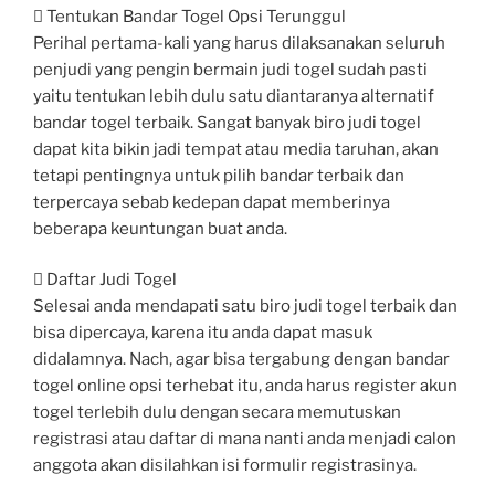
 Tentukan Bandar Togel Opsi Terunggul
Perihal pertama-kali yang harus dilaksanakan seluruh
penjudi yang pengin bermain judi togel sudah pasti
yaitu tentukan lebih dulu satu diantaranya alternatif
bandar togel terbaik. Sangat banyak biro judi togel
dapat kita bikin jadi tempat atau media taruhan, akan
tetapi pentingnya untuk pilih bandar terbaik dan
terpercaya sebab kedepan dapat memberinya
beberapa keuntungan buat anda.
 Daftar Judi Togel
Selesai anda mendapati satu biro judi togel terbaik dan
bisa dipercaya, karena itu anda dapat masuk
didalamnya. Nach, agar bisa tergabung dengan bandar
togel online opsi terhebat itu, anda harus register akun
togel terlebih dulu dengan secara memutuskan
registrasi atau daftar di mana nanti anda menjadi calon
anggota akan disilahkan isi formulir registrasinya.