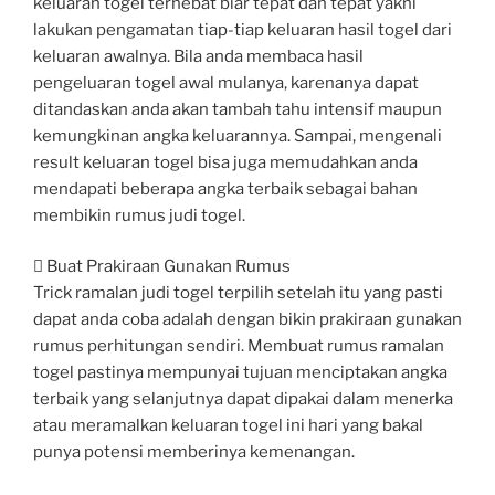
keluaran togel terhebat biar tepat dan tepat yakni
lakukan pengamatan tiap-tiap keluaran hasil togel dari
keluaran awalnya. Bila anda membaca hasil
pengeluaran togel awal mulanya, karenanya dapat
ditandaskan anda akan tambah tahu intensif maupun
kemungkinan angka keluarannya. Sampai, mengenali
result keluaran togel bisa juga memudahkan anda
mendapati beberapa angka terbaik sebagai bahan
membikin rumus judi togel.
 Buat Prakiraan Gunakan Rumus
Trick ramalan judi togel terpilih setelah itu yang pasti
dapat anda coba adalah dengan bikin prakiraan gunakan
rumus perhitungan sendiri. Membuat rumus ramalan
togel pastinya mempunyai tujuan menciptakan angka
terbaik yang selanjutnya dapat dipakai dalam menerka
atau meramalkan keluaran togel ini hari yang bakal
punya potensi memberinya kemenangan.