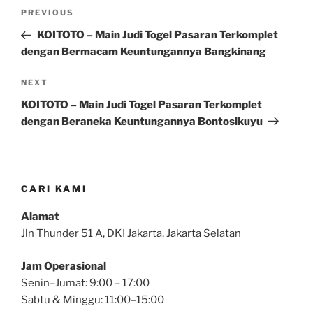
Post
Previous
PREVIOUS
navigation
Post
KOITOTO – Main Judi Togel Pasaran Terkomplet
dengan Bermacam Keuntungannya Bangkinang
Next
NEXT
Post
KOITOTO – Main Judi Togel Pasaran Terkomplet
dengan Beraneka Keuntungannya Bontosikuyu
CARI KAMI
Alamat
Jln Thunder 51 A, DKI Jakarta, Jakarta Selatan
Jam Operasional
Senin–Jumat: 9:00 – 17:00
Sabtu & Minggu: 11:00–15:00