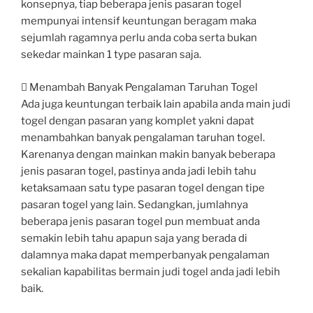
konsepnya, tiap beberapa jenis pasaran togel
mempunyai intensif keuntungan beragam maka
sejumlah ragamnya perlu anda coba serta bukan
sekedar mainkan 1 type pasaran saja.
 Menambah Banyak Pengalaman Taruhan Togel
Ada juga keuntungan terbaik lain apabila anda main judi
togel dengan pasaran yang komplet yakni dapat
menambahkan banyak pengalaman taruhan togel.
Karenanya dengan mainkan makin banyak beberapa
jenis pasaran togel, pastinya anda jadi lebih tahu
ketaksamaan satu type pasaran togel dengan tipe
pasaran togel yang lain. Sedangkan, jumlahnya
beberapa jenis pasaran togel pun membuat anda
semakin lebih tahu apapun saja yang berada di
dalamnya maka dapat memperbanyak pengalaman
sekalian kapabilitas bermain judi togel anda jadi lebih
baik.