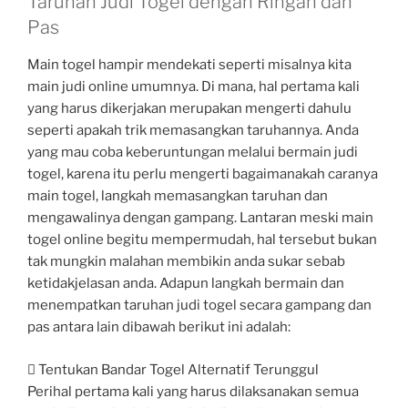
Taruhan Judi Togel dengan Ringan dan
Pas
Main togel hampir mendekati seperti misalnya kita
main judi online umumnya. Di mana, hal pertama kali
yang harus dikerjakan merupakan mengerti dahulu
seperti apakah trik memasangkan taruhannya. Anda
yang mau coba keberuntungan melalui bermain judi
togel, karena itu perlu mengerti bagaimanakah caranya
main togel, langkah memasangkan taruhan dan
mengawalinya dengan gampang. Lantaran meski main
togel online begitu mempermudah, hal tersebut bukan
tak mungkin malahan membikin anda sukar sebab
ketidakjelasan anda. Adapun langkah bermain dan
menempatkan taruhan judi togel secara gampang dan
pas antara lain dibawah berikut ini adalah:
 Tentukan Bandar Togel Alternatif Terunggul
Perihal pertama kali yang harus dilaksanakan semua