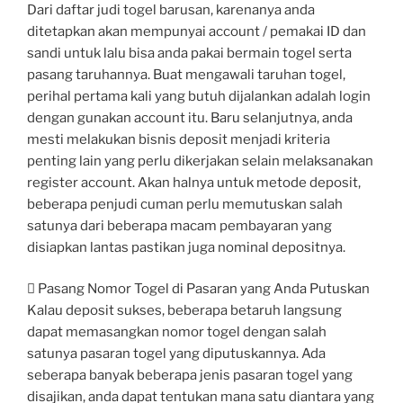
Dari daftar judi togel barusan, karenanya anda
ditetapkan akan mempunyai account / pemakai ID dan
sandi untuk lalu bisa anda pakai bermain togel serta
pasang taruhannya. Buat mengawali taruhan togel,
perihal pertama kali yang butuh dijalankan adalah login
dengan gunakan account itu. Baru selanjutnya, anda
mesti melakukan bisnis deposit menjadi kriteria
penting lain yang perlu dikerjakan selain melaksanakan
register account. Akan halnya untuk metode deposit,
beberapa penjudi cuman perlu memutuskan salah
satunya dari beberapa macam pembayaran yang
disiapkan lantas pastikan juga nominal depositnya.
 Pasang Nomor Togel di Pasaran yang Anda Putuskan
Kalau deposit sukses, beberapa betaruh langsung
dapat memasangkan nomor togel dengan salah
satunya pasaran togel yang diputuskannya. Ada
seberapa banyak beberapa jenis pasaran togel yang
disajikan, anda dapat tentukan mana satu diantara yang