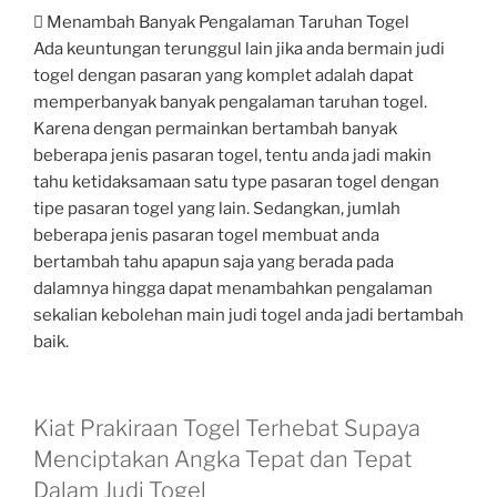
 Menambah Banyak Pengalaman Taruhan Togel
Ada keuntungan terunggul lain jika anda bermain judi
togel dengan pasaran yang komplet adalah dapat
memperbanyak banyak pengalaman taruhan togel.
Karena dengan permainkan bertambah banyak
beberapa jenis pasaran togel, tentu anda jadi makin
tahu ketidaksamaan satu type pasaran togel dengan
tipe pasaran togel yang lain. Sedangkan, jumlah
beberapa jenis pasaran togel membuat anda
bertambah tahu apapun saja yang berada pada
dalamnya hingga dapat menambahkan pengalaman
sekalian kebolehan main judi togel anda jadi bertambah
baik.
Kiat Prakiraan Togel Terhebat Supaya
Menciptakan Angka Tepat dan Tepat
Dalam Judi Togel