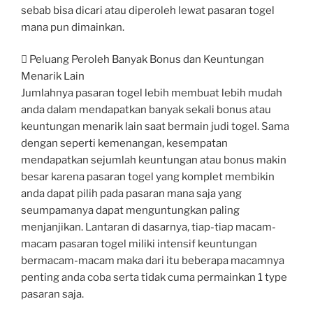
sebab bisa dicari atau diperoleh lewat pasaran togel
mana pun dimainkan.
 Peluang Peroleh Banyak Bonus dan Keuntungan
Menarik Lain
Jumlahnya pasaran togel lebih membuat lebih mudah
anda dalam mendapatkan banyak sekali bonus atau
keuntungan menarik lain saat bermain judi togel. Sama
dengan seperti kemenangan, kesempatan
mendapatkan sejumlah keuntungan atau bonus makin
besar karena pasaran togel yang komplet membikin
anda dapat pilih pada pasaran mana saja yang
seumpamanya dapat menguntungkan paling
menjanjikan. Lantaran di dasarnya, tiap-tiap macam-
macam pasaran togel miliki intensif keuntungan
bermacam-macam maka dari itu beberapa macamnya
penting anda coba serta tidak cuma permainkan 1 type
pasaran saja.