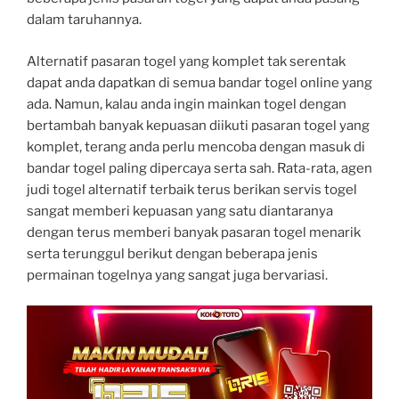
dalam taruhannya.
Alternatif pasaran togel yang komplet tak serentak
dapat anda dapatkan di semua bandar togel online yang
ada. Namun, kalau anda ingin mainkan togel dengan
bertambah banyak kepuasan diikuti pasaran togel yang
komplet, terang anda perlu mencoba dengan masuk di
bandar togel paling dipercaya serta sah. Rata-rata, agen
judi togel alternatif terbaik terus berikan servis togel
sangat memberi kepuasan yang satu diantaranya
dengan terus memberi banyak pasaran togel menarik
serta terunggul berikut dengan beberapa jenis
permainan togelnya yang sangat juga bervariasi.