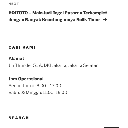
Next
NEXT
Post
KOITOTO – Main Judi Togel Pasaran Terkomplet
dengan Banyak Keuntungannya Bulik Timur
CARI KAMI
Alamat
Jln Thunder 51 A, DKI Jakarta, Jakarta Selatan
Jam Operasional
Senin–Jumat: 9:00 – 17:00
Sabtu & Minggu: 11:00–15:00
SEARCH