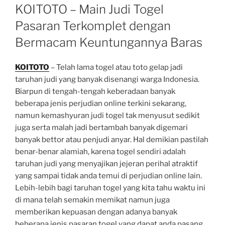
ON
KOITOTO – Main Judi Togel
Pasaran Terkomplet dengan
Bermacam Keuntungannya Baras
KOITOTO
– Telah lama togel atau toto gelap jadi
taruhan judi yang banyak disenangi warga Indonesia.
Biarpun di tengah-tengah keberadaan banyak
beberapa jenis perjudian online terkini sekarang,
namun kemashyuran judi togel tak menyusut sedikit
juga serta malah jadi bertambah banyak digemari
banyak bettor atau penjudi anyar. Hal demikian pastilah
benar-benar alamiah, karena togel sendiri adalah
taruhan judi yang menyajikan jejeran perihal atraktif
yang sampai tidak anda temui di perjudian online lain.
Lebih-lebih bagi taruhan togel yang kita tahu waktu ini
di mana telah semakin memikat namun juga
memberikan kepuasan dengan adanya banyak
beberapa jenis pasaran togel yang dapat anda pasang