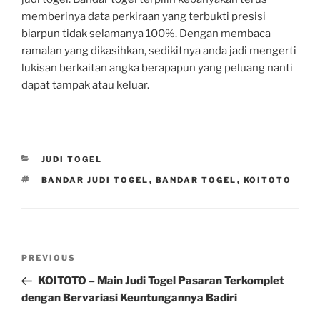
memberinya data perkiraan yang terbukti presisi
biarpun tidak selamanya 100%. Dengan membaca
ramalan yang dikasihkan, sedikitnya anda jadi mengerti
lukisan berkaitan angka berapapun yang peluang nanti
dapat tampak atau keluar.
CATEGORIES
JUDI TOGEL
TAGS
BANDAR JUDI TOGEL
,
BANDAR TOGEL
,
KOITOTO
Post
Previous
PREVIOUS
navigation
Post
KOITOTO – Main Judi Togel Pasaran Terkomplet
dengan Bervariasi Keuntungannya Badiri