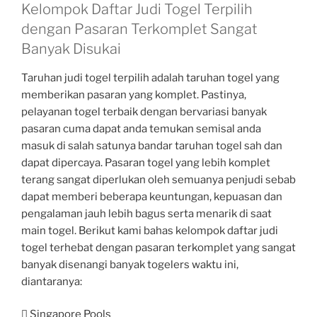
Kelompok Daftar Judi Togel Terpilih
dengan Pasaran Terkomplet Sangat
Banyak Disukai
Taruhan judi togel terpilih adalah taruhan togel yang
memberikan pasaran yang komplet. Pastinya,
pelayanan togel terbaik dengan bervariasi banyak
pasaran cuma dapat anda temukan semisal anda
masuk di salah satunya bandar taruhan togel sah dan
dapat dipercaya. Pasaran togel yang lebih komplet
terang sangat diperlukan oleh semuanya penjudi sebab
dapat memberi beberapa keuntungan, kepuasan dan
pengalaman jauh lebih bagus serta menarik di saat
main togel. Berikut kami bahas kelompok daftar judi
togel terhebat dengan pasaran terkomplet yang sangat
banyak disenangi banyak togelers waktu ini,
diantaranya:
 Singapore Pools