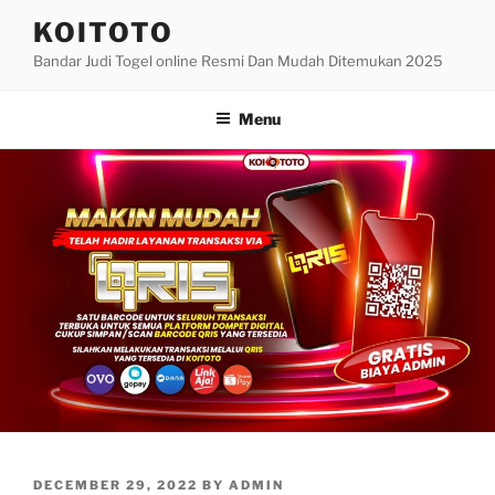
Skip
KOITOTO
to
Bandar Judi Togel online Resmi Dan Mudah Ditemukan 2025
content
Menu
POSTED
DECEMBER 29, 2022
BY
ADMIN