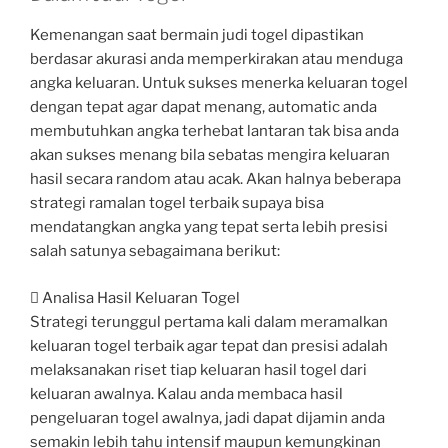
Kemenangan saat bermain judi togel dipastikan
berdasar akurasi anda memperkirakan atau menduga
angka keluaran. Untuk sukses menerka keluaran togel
dengan tepat agar dapat menang, automatic anda
membutuhkan angka terhebat lantaran tak bisa anda
akan sukses menang bila sebatas mengira keluaran
hasil secara random atau acak. Akan halnya beberapa
strategi ramalan togel terbaik supaya bisa
mendatangkan angka yang tepat serta lebih presisi
salah satunya sebagaimana berikut:
 Analisa Hasil Keluaran Togel
Strategi terunggul pertama kali dalam meramalkan
keluaran togel terbaik agar tepat dan presisi adalah
melaksanakan riset tiap keluaran hasil togel dari
keluaran awalnya. Kalau anda membaca hasil
pengeluaran togel awalnya, jadi dapat dijamin anda
semakin lebih tahu intensif maupun kemungkinan