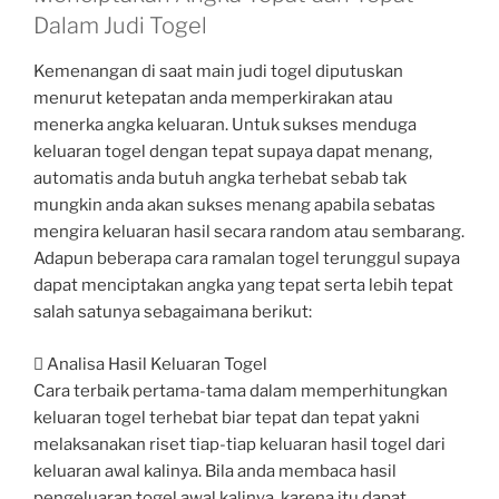
Dalam Judi Togel
Kemenangan di saat main judi togel diputuskan
menurut ketepatan anda memperkirakan atau
menerka angka keluaran. Untuk sukses menduga
keluaran togel dengan tepat supaya dapat menang,
automatis anda butuh angka terhebat sebab tak
mungkin anda akan sukses menang apabila sebatas
mengira keluaran hasil secara random atau sembarang.
Adapun beberapa cara ramalan togel terunggul supaya
dapat menciptakan angka yang tepat serta lebih tepat
salah satunya sebagaimana berikut:
 Analisa Hasil Keluaran Togel
Cara terbaik pertama-tama dalam memperhitungkan
keluaran togel terhebat biar tepat dan tepat yakni
melaksanakan riset tiap-tiap keluaran hasil togel dari
keluaran awal kalinya. Bila anda membaca hasil
pengeluaran togel awal kalinya, karena itu dapat