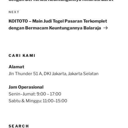
Next
NEXT
Post
KOITOTO – Main Judi Togel Pasaran Terkomplet
dengan Bermacam Keuntungannya Balaraja
CARI KAMI
Alamat
Jln Thunder 51 A, DKI Jakarta, Jakarta Selatan
Jam Operasional
Senin–Jumat: 9:00 – 17:00
Sabtu & Minggu: 11:00–15:00
SEARCH