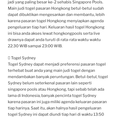
jadi yang paling besar ke-2 sehabis Singapore Pools.
Main judi togel pasaran Hongkong betul-betul sudah
dapat dibuktikan mengesankan dan membantu, lebih
karena pasaran togel Hongkong menyiapkan agenda
pengeluaran tiap hari. Keluaran hasil togel Hongkong
ini bisa anda akses lewat hongkongpools serta live
drawnya dapat anda turuti di rata-rata waktu waktu
22:30 WIB sampai 23:00 WIB.
 Togel Sydney
Togel Sydney dapat menjadi preferensi pasaran togel
terhebat buat anda yang main judi togel dengan
mendambakan banyak peruntungan. Betul-betul, togel
Sydney belum seterkenal pasaran lain seperti
singapore pools atau Hongkong, tapi sebab telah ada
lama di Indonesia, banyak pencinta togel Sydney
karena pasaran ini juga miliki agenda keluaran pasaran
tiap harinya. Saat itu, akan halnya hasil pengeluaran
togel Sydney ini dapat diundi tiap hari di waktu 13:50