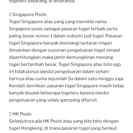
togelers sekarang, di antaranya:
 Singapore Pools
Togel Singapore atau yang yang memiliki nama
Singapore pools sebagai pasaran togel terbaik serta
paling besar nomor 1 dalam industri judi togel. Pasaran
togel Singapore banyak disenangi lantaran ringan
dimainkan dengan susunan pengeluaran togel simpel
diperhitungkan maka jamin kemungkinan menang
togel bertambah besar. Togel Singapore atau toto sgp
ini tidak punya skedul pengeluaran dalam sehari-
harinya atau cuma sejumlah 5x dalam satu minggu saja.
Kendati demikian, pasaran togel Singapore masih tetap
banyak disukai beberapa togelers karena skedul
pengeluaran yang selalu gampang dituruti.
 HK Pools
Selanjutnya ada HK Pools atau yang kita tahu dengan
togel Hongkong, di mana pasaran togel yang berikut