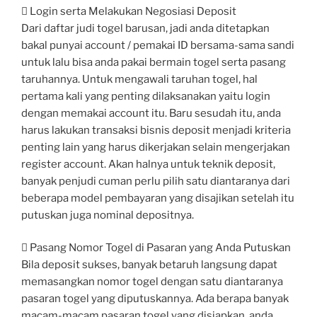
 Login serta Melakukan Negosiasi Deposit
Dari daftar judi togel barusan, jadi anda ditetapkan
bakal punyai account / pemakai ID bersama-sama sandi
untuk lalu bisa anda pakai bermain togel serta pasang
taruhannya. Untuk mengawali taruhan togel, hal
pertama kali yang penting dilaksanakan yaitu login
dengan memakai account itu. Baru sesudah itu, anda
harus lakukan transaksi bisnis deposit menjadi kriteria
penting lain yang harus dikerjakan selain mengerjakan
register account. Akan halnya untuk teknik deposit,
banyak penjudi cuman perlu pilih satu diantaranya dari
beberapa model pembayaran yang disajikan setelah itu
putuskan juga nominal depositnya.
 Pasang Nomor Togel di Pasaran yang Anda Putuskan
Bila deposit sukses, banyak betaruh langsung dapat
memasangkan nomor togel dengan satu diantaranya
pasaran togel yang diputuskannya. Ada berapa banyak
macam-macam pasaran togel yang disiapkan, anda