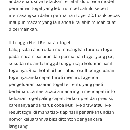
anda seharusnya tetapkan terlebih dulu pada model
permainan togel yang lebih simpel dahulu seperti
memasangkan dalam permainan togel 2D, tusuk bebas
maupun macam yang lain anda kira lebih mudah buat
dipermainkan.
 Tunggu Hasil Keluaran Togel
Lalu, jikalau anda udah memasangkan taruhan togel
pada macam pasaran dan permainan togel yang pas,
sesudah itu anda tinggal tunggu saja keluaran hasil
togelnya. Buat ketahui hasil atau result pengeluaran
togelnya, anda dapat turuti menurut agenda
pengeluaran pasaran togel tertentu yang pasti
berlainan. Lantas, apabila mana ingin mendapati info
keluaran togel paling cepat, terkomplet dan presisi,
karenanya anda harus coba ikuti live draw atau live
result togel di mana tiap-tiap hasil penarikan undian
nomor keluarannya bisa ditonton dengan cara
langsung.