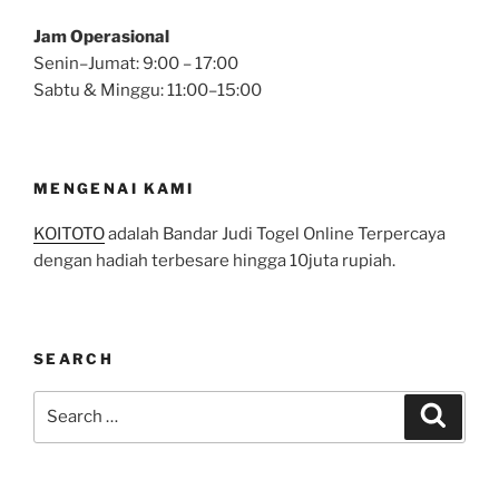
Jam Operasional
Senin–Jumat: 9:00 – 17:00
Sabtu & Minggu: 11:00–15:00
MENGENAI KAMI
KOITOTO
adalah Bandar Judi Togel Online Terpercaya
dengan hadiah terbesare hingga 10juta rupiah.
SEARCH
Search
Search
for: