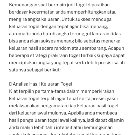
Kemenangan saat bermain judi togel dipastikan
berdasar kecermatan anda memperhitungkan atau
mengira angka keluaran. Untuk sukses menduga
keluaran togel dengan tepat agar bisa menang,
automatic anda butuh angka terunggul lantaran tidak
bisa anda akan sukses menang bila sebatas menerka
keluaran hasil secara random atau sembarang. Adapun
beberapa strategi prakiraan togel terbaik supaya dapat
menciptakan angka yang tepat serta lebih presisi salah
satunya sebagai berikut:
 Analisa Hasil Keluaran Togel
Kiat terpilih pertama-tama dalam memperkirakan
keluaran togel terpilih agar tepat serta presisi yakni
melaksanakan pengamatan tiap keluaran hasil togel
dari keluaran awal mulanya. Apabila anda membaca
hasil pengeluaran togel awal kalinya, jadi dapat dijamin
anda makin lebih tahu intensif atau kemungkinan
angka keluarannya. Juga, ketahui result keluaran togel