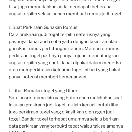
bisa juga memudahkan anda mendapati beberapa
angka terpilih selaku bahan membuat rumus judi togel.
 Buat Perkiraan Gunakan Rumus
Cara prakiraan judi togel terpilih seterusnya yang
pastinya dapat anda coba yaitu dengan bikin ramalan
gunakan rumus perhitungan sendiri. Membuat rumus
perkiraan togel pastinya punya tujuan mendatangkan
angka terpilih yang nanti dapat dipakai dalam menerka
atau memperkirakan keluaran togel ini hari yang bakal
punya potensi memberi kemenangan.
 Lihat Ramalan Togel yang Diberi
Satu unsur utama lain yang butuh anda melakukan saat
lakukan prakiraan judi togel tak lain kecuali butuh lihat
juga perkiraan togel yang dikasihkan oleh agen judi
togel. Bandar togel terhebat umumnya selalu berikan
data perkiraan yang terbukti tepat walau tak selamanya