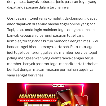
dengan ada banyak beberapa jenis pasaran togel yang
dapat anda pasang dalam taruhannya.
Opsi pasaran togel yang komplet tidak langsung dapat
anda dapatkan di semua bandar togel online yang ada.
Tapi, kalau anda ingin mainkan togel dengan semakin
banyak kepuasan dibarengi pasaran togel yang
komplet, terang anda butuh mencoba dengan masuk di
bandar togel bisa dipercaya serta sah. Rata-rata, agen
judi togel opsi terunggul selalu memberi service togel
paling mengesankan yang diantaranya dengan terus
memberi banyak pasaran togel menarik serta terhebat
berikut dengan macam-macam permainan togelnya
yang sangat bervariasi.