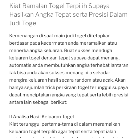
Kiat Ramalan Togel Terpilih Supaya
Hasilkan Angka Tepat serta Presisi Dalam
Judi Togel
Kemenangan di saat main judi togel ditetapkan
berdasar pada kecermatan anda meramalkan atau
menerka angka keluaran. Buat sukses menduga
keluaran togel dengan tepat supaya dapat menang,
automatis anda membutuhkan angka terhebat lantaran
tak bisa anda akan sukses menang bila sekadar
mengira keluaran hasil secara random atau acak. Akan
halnya sejumlah trick perkiraan togel terunggul supaya
dapat menciptakan angka yang tepat serta lebih presisi
antara lain sebagai berikut:
 Analisa Hasil Keluaran Togel
Kiat terunggul pertama-tama di dalam meramalkan
keluaran togel terpilih agar tepat serta tepat ialah