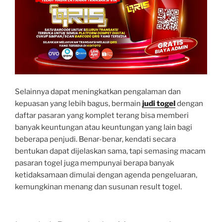
Selainnya dapat meningkatkan pengalaman dan
kepuasan yang lebih bagus, bermain
judi togel
dengan
daftar pasaran yang komplet terang bisa memberi
banyak keuntungan atau keuntungan yang lain bagi
beberapa penjudi. Benar-benar, kendati secara
bentukan dapat dijelaskan sama, tapi semasing macam
pasaran togel juga mempunyai berapa banyak
ketidaksamaan dimulai dengan agenda pengeluaran,
kemungkinan menang dan susunan result togel.