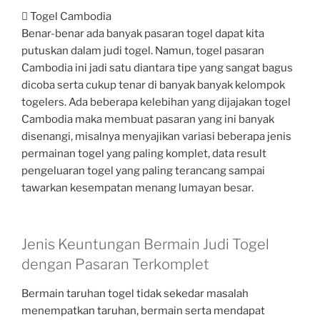
 Togel Cambodia
Benar-benar ada banyak pasaran togel dapat kita
putuskan dalam judi togel. Namun, togel pasaran
Cambodia ini jadi satu diantara tipe yang sangat bagus
dicoba serta cukup tenar di banyak banyak kelompok
togelers. Ada beberapa kelebihan yang dijajakan togel
Cambodia maka membuat pasaran yang ini banyak
disenangi, misalnya menyajikan variasi beberapa jenis
permainan togel yang paling komplet, data result
pengeluaran togel yang paling terancang sampai
tawarkan kesempatan menang lumayan besar.
Jenis Keuntungan Bermain Judi Togel
dengan Pasaran Terkomplet
Bermain taruhan togel tidak sekedar masalah
menempatkan taruhan, bermain serta mendapat