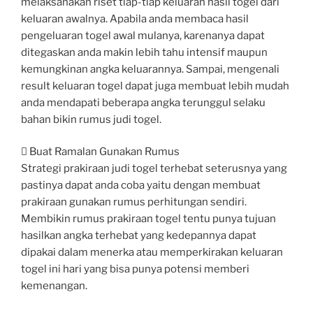
melaksanakan riset tiap-tiap keluaran hasil togel dari
keluaran awalnya. Apabila anda membaca hasil
pengeluaran togel awal mulanya, karenanya dapat
ditegaskan anda makin lebih tahu intensif maupun
kemungkinan angka keluarannya. Sampai, mengenali
result keluaran togel dapat juga membuat lebih mudah
anda mendapati beberapa angka terunggul selaku
bahan bikin rumus judi togel.
 Buat Ramalan Gunakan Rumus
Strategi prakiraan judi togel terhebat seterusnya yang
pastinya dapat anda coba yaitu dengan membuat
prakiraan gunakan rumus perhitungan sendiri.
Membikin rumus prakiraan togel tentu punya tujuan
hasilkan angka terhebat yang kedepannya dapat
dipakai dalam menerka atau memperkirakan keluaran
togel ini hari yang bisa punya potensi memberi
kemenangan.