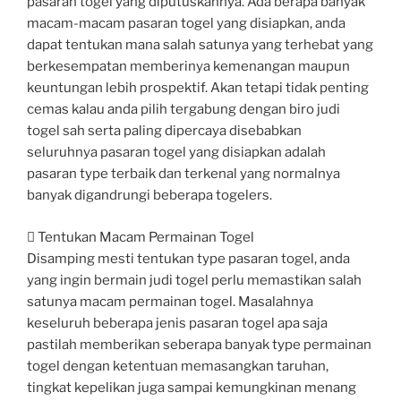
pasaran togel yang diputuskannya. Ada berapa banyak
macam-macam pasaran togel yang disiapkan, anda
dapat tentukan mana salah satunya yang terhebat yang
berkesempatan memberinya kemenangan maupun
keuntungan lebih prospektif. Akan tetapi tidak penting
cemas kalau anda pilih tergabung dengan biro judi
togel sah serta paling dipercaya disebabkan
seluruhnya pasaran togel yang disiapkan adalah
pasaran type terbaik dan terkenal yang normalnya
banyak digandrungi beberapa togelers.
 Tentukan Macam Permainan Togel
Disamping mesti tentukan type pasaran togel, anda
yang ingin bermain judi togel perlu memastikan salah
satunya macam permainan togel. Masalahnya
keseluruh beberapa jenis pasaran togel apa saja
pastilah memberikan seberapa banyak type permainan
togel dengan ketentuan memasangkan taruhan,
tingkat kepelikan juga sampai kemungkinan menang