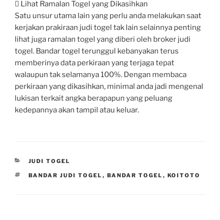
 Lihat Ramalan Togel yang Dikasihkan
Satu unsur utama lain yang perlu anda melakukan saat
kerjakan prakiraan judi togel tak lain selainnya penting
lihat juga ramalan togel yang diberi oleh broker judi
togel. Bandar togel terunggul kebanyakan terus
memberinya data perkiraan yang terjaga tepat
walaupun tak selamanya 100%. Dengan membaca
perkiraan yang dikasihkan, minimal anda jadi mengenal
lukisan terkait angka berapapun yang peluang
kedepannya akan tampil atau keluar.
CATEGORIES
JUDI TOGEL
TAGS
BANDAR JUDI TOGEL
,
BANDAR TOGEL
,
KOITOTO