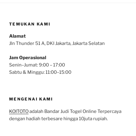
TEMUKAN KAMI
Alamat
Jln Thunder 51 A, DKI Jakarta, Jakarta Selatan
Jam Operasional
Senin–Jumat: 9:00 – 17:00
Sabtu & Minggu: 11:00–15:00
MENGENAI KAMI
KOITOTO
adalah Bandar Judi Togel Online Terpercaya
dengan hadiah terbesare hingga 10juta rupiah.