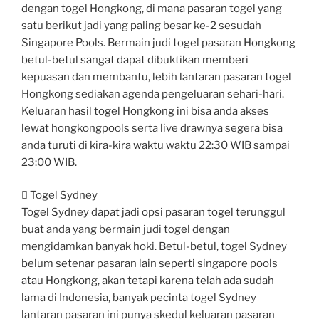
dengan togel Hongkong, di mana pasaran togel yang
satu berikut jadi yang paling besar ke-2 sesudah
Singapore Pools. Bermain judi togel pasaran Hongkong
betul-betul sangat dapat dibuktikan memberi
kepuasan dan membantu, lebih lantaran pasaran togel
Hongkong sediakan agenda pengeluaran sehari-hari.
Keluaran hasil togel Hongkong ini bisa anda akses
lewat hongkongpools serta live drawnya segera bisa
anda turuti di kira-kira waktu waktu 22:30 WIB sampai
23:00 WIB.
 Togel Sydney
Togel Sydney dapat jadi opsi pasaran togel terunggul
buat anda yang bermain judi togel dengan
mengidamkan banyak hoki. Betul-betul, togel Sydney
belum setenar pasaran lain seperti singapore pools
atau Hongkong, akan tetapi karena telah ada sudah
lama di Indonesia, banyak pecinta togel Sydney
lantaran pasaran ini punya skedul keluaran pasaran