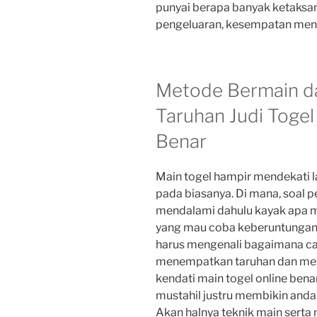
punyai berapa banyak ketaks
pengeluaran, kesempatan mena
Metode Bermain 
Taruhan Judi Togel
Benar
Main togel hampir mendekati la
pada biasanya. Di mana, soal p
mendalami dahulu kayak apa 
yang mau coba keberuntungan m
harus mengenali bagaimana ca
menempatkan taruhan dan me
kendati main togel online ben
mustahil justru membikin anda 
Akan halnya teknik main serta