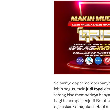
Selainnya dapat memperbany
lebih bagus, main
judi togel
den
terang bisa memberinya banya
bagi beberapa penjudi. Betul-b
dijelaskan sama, akan tetapi 