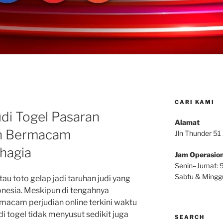
CARI KAMI
di Togel Pasaran
Alamat
n Bermacam
Jln Thunder 51 
hagia
Jam Operasion
Senin–Jumat: 
Sabtu & Mingg
au toto gelap jadi taruhan judi yang
nesia. Meskipun di tengahnya
cam perjudian online terkini waktu
di togel tidak menyusut sedikit juga
SEARCH