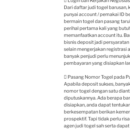
 Login dan Kerjakan Negosias
Dari daftar judi togel barusan
punyai account / pemakai ID b
bermain togel dan pasang taru
perihal pertama kali yang butu
memanfaatkan account itu. Bar
bisnis deposit jadi persyaratan
selain mengerjakan registrasi 
banyak penjudi perlu menunju
pembayaran yang disiapkan lan
 Pasang Nomor Togel pada P
Apabila deposit sukses, bany
nomor togel dengan satu diant
diputuskannya. Ada berapa ban
disiapkan, anda dapat tentuka
berkesempatan berikan kemen
prospektif. Tapi tidak perlu r
agen judi togel sah serta dap