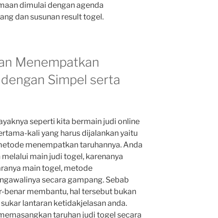
amaan dimulai dengan agenda
ng dan susunan result togel.
dan Menempatkan
 dengan Simpel serta
yaknya seperti kita bermain judi online
ertama-kali yang harus dijalankan yaitu
metode menempatkan taruhannya. Anda
elalui main judi togel, karenanya
ranya main togel, metode
ngawalinya secara gampang. Sebab
ar-benar membantu, hal tersebut bukan
sukar lantaran ketidakjelasan anda.
 memasangkan taruhan judi togel secara