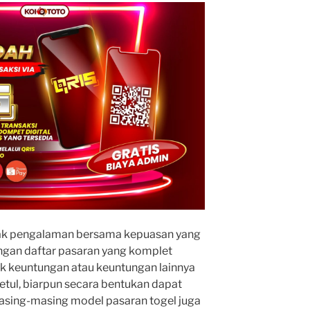
ak pengalaman bersama kepuasan yang
gan daftar pasaran yang komplet
k keuntungan atau keuntungan lainnya
etul, biarpun secara bentukan dapat
masing-masing model pasaran togel juga