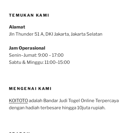
TEMUKAN KAMI
Alamat
Jln Thunder 51 A, DKI Jakarta, Jakarta Selatan
Jam Operasional
Senin–Jumat: 9:00 – 17:00
Sabtu & Minggu: 11:00–15:00
MENGENAI KAMI
KOITOTO
adalah Bandar Judi Togel Online Terpercaya
dengan hadiah terbesare hingga 10juta rupiah.