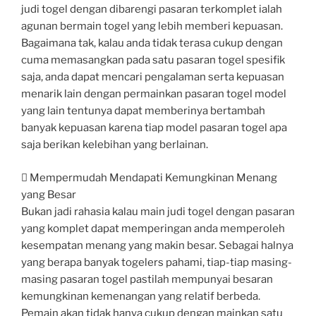
judi togel dengan dibarengi pasaran terkomplet ialah
agunan bermain togel yang lebih memberi kepuasan.
Bagaimana tak, kalau anda tidak terasa cukup dengan
cuma memasangkan pada satu pasaran togel spesifik
saja, anda dapat mencari pengalaman serta kepuasan
menarik lain dengan permainkan pasaran togel model
yang lain tentunya dapat memberinya bertambah
banyak kepuasan karena tiap model pasaran togel apa
saja berikan kelebihan yang berlainan.
 Mempermudah Mendapati Kemungkinan Menang
yang Besar
Bukan jadi rahasia kalau main judi togel dengan pasaran
yang komplet dapat memperingan anda memperoleh
kesempatan menang yang makin besar. Sebagai halnya
yang berapa banyak togelers pahami, tiap-tiap masing-
masing pasaran togel pastilah mempunyai besaran
kemungkinan kemenangan yang relatif berbeda.
Pemain akan tidak hanya cukup dengan mainkan satu