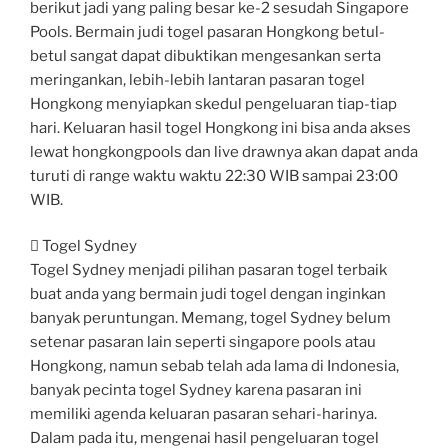
berikut jadi yang paling besar ke-2 sesudah Singapore
Pools. Bermain judi togel pasaran Hongkong betul-
betul sangat dapat dibuktikan mengesankan serta
meringankan, lebih-lebih lantaran pasaran togel
Hongkong menyiapkan skedul pengeluaran tiap-tiap
hari. Keluaran hasil togel Hongkong ini bisa anda akses
lewat hongkongpools dan live drawnya akan dapat anda
turuti di range waktu waktu 22:30 WIB sampai 23:00
WIB.
 Togel Sydney
Togel Sydney menjadi pilihan pasaran togel terbaik
buat anda yang bermain judi togel dengan inginkan
banyak peruntungan. Memang, togel Sydney belum
setenar pasaran lain seperti singapore pools atau
Hongkong, namun sebab telah ada lama di Indonesia,
banyak pecinta togel Sydney karena pasaran ini
memiliki agenda keluaran pasaran sehari-harinya.
Dalam pada itu, mengenai hasil pengeluaran togel