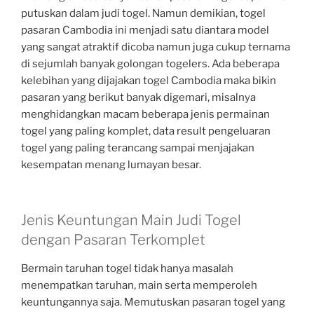
putuskan dalam judi togel. Namun demikian, togel
pasaran Cambodia ini menjadi satu diantara model
yang sangat atraktif dicoba namun juga cukup ternama
di sejumlah banyak golongan togelers. Ada beberapa
kelebihan yang dijajakan togel Cambodia maka bikin
pasaran yang berikut banyak digemari, misalnya
menghidangkan macam beberapa jenis permainan
togel yang paling komplet, data result pengeluaran
togel yang paling terancang sampai menjajakan
kesempatan menang lumayan besar.
Jenis Keuntungan Main Judi Togel
dengan Pasaran Terkomplet
Bermain taruhan togel tidak hanya masalah
menempatkan taruhan, main serta memperoleh
keuntungannya saja. Memutuskan pasaran togel yang