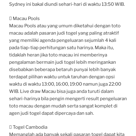
Sydney ini bakal diundi sehari-hari di waktu 13:50 WIB.
 Macau Pools
Macau Pools atau yang umum diketahui dengan toto
macau adalah pasaran judi togel yang paling atraktif
yang memiliki agenda pengeluaran sejumlah 4 kali
pada tiap-tiap perhitungan satu harinya. Maka itu,
tidaklah heran jika toto macau ini memberinya
pengalaman bermain judi togel lebih meringankan
disebabkan beberapa betaruh punyai lebih banyak
terdapat pilihan waktu untuk taruhan dengan opsi
waktu di waktu 13:00, 16:00, 19:00 namun juga 22:00
WIB. Live draw Macau bisa juga anda turuti dalam
sehari-harinya bila pengin mengerti result pengeluaran
toto macau dengan mudah serta sangat komplet di
agen judi togel dapat dipercaya dan sah.
 Togel Cambodia
Memanglah ada banyak sekali pasaran togel dapat kita