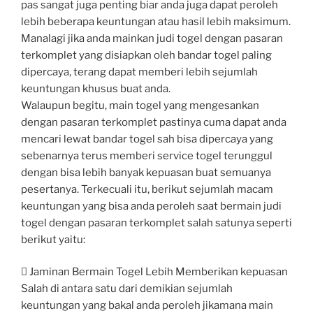
pas sangat juga penting biar anda juga dapat peroleh
lebih beberapa keuntungan atau hasil lebih maksimum.
Manalagi jika anda mainkan judi togel dengan pasaran
terkomplet yang disiapkan oleh bandar togel paling
dipercaya, terang dapat memberi lebih sejumlah
keuntungan khusus buat anda.
Walaupun begitu, main togel yang mengesankan
dengan pasaran terkomplet pastinya cuma dapat anda
mencari lewat bandar togel sah bisa dipercaya yang
sebenarnya terus memberi service togel terunggul
dengan bisa lebih banyak kepuasan buat semuanya
pesertanya. Terkecuali itu, berikut sejumlah macam
keuntungan yang bisa anda peroleh saat bermain judi
togel dengan pasaran terkomplet salah satunya seperti
berikut yaitu:
 Jaminan Bermain Togel Lebih Memberikan kepuasan
Salah di antara satu dari demikian sejumlah
keuntungan yang bakal anda peroleh jikamana main