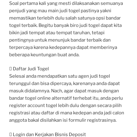
Soal pertama kali yang mesti dilaksanakan semuanya
penjudi yang mau main judi togel pastinya yakni
memastikan terlebih dulu salah satunya opsi bandar
togel terbaik. Begitu banyak biro judi togel dapat kita
bikin jadi tempat atau tempat taruhan, tetapi
pentingnya untuk menunjuk bandar terbaik dan
terpercaya karena kedepannya dapat memberinya
beberapa keuntungan buat anda.
 Daftar Judi Togel
Selesai anda mendapatkan satu agen judi togel
terunggul dan bisa dipercaya, karenanya anda dapat
masuk didalamnya. Nach, agar dapat masuk dengan
bandar togel online alternatif terhebat itu, anda perlu
register account togel lebih dulu dengan secara pilih
registrasi atau daftar di mana kedepan anda jadi calon
anggota bakal disilahkan isi formulir registrasinya.
 Login dan Kerjakan Bisnis Deposit