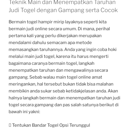
Teknik Main dan Menempatkan Taruhan
Judi Togel dengan Gampang serta Cocok
Bermain togel hampir mirip layaknya seperti kita
bermain judi online secara umum. Di mana, perihal
pertama kali yang perlu dikerjakan merupakan
mendalami dahulu semacam apa metode
memasangkan taruhannya. Anda yang ingin coba hoki
melalui main judi togel, karena itu harus mengerti
bagaimana caranya bermain togel, langkah
menempatkan taruhan dan mengawalinya secara
gampang. Sebab walau main togel online amat
meringankan, hal tersebut bukan tidak bisa malahan
membikin anda sukar sebab ketidakjelasan anda. Akan
halnya langkah bermain dan menempatkan taruhan judi
togel secara gampang dan pas salah satunya berikut di
bawah ini yakni:
 Tentukan Bandar Togel Opsi Terunggul