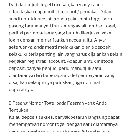
Dari daftar judi togel barusan, karenanya anda
ditandaskan dapat miliki account / pemakai ID dan
sandi untuk lantas bisa anda pakai main togel serta
pasang taruhannya. Untuk mengawali taruhan togel,
perihal pertama-tama yang butuh dikerjakan yakni
login dengan memanfaatkan account itu. Anyar
seterusnya, anda mesti melakukan bisnis deposit
selaku kriteria penting lain yang harus dijalankan selain
kerjakan registrasi account. Adapun untuk metode
deposit, banyak penjudi perlu menunjuk satu
diantaranya dari beberapa model pembayaran yang
disajikan selanjutnya putuskan juga nominal
depositnya.
 Pasang Nomor Togel pada Pasaran yang Anda
Tentukan
Kalau deposit sukses, banyak betaruh langsung dapat
menempatkan nomor togel dengan satu diantaranya
pasaran togel yang diputuskannya. Ada seberapa