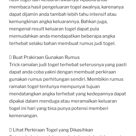
membaca hasil pengeluaran togel awalnya, karenanya
dapat dijamin anda tambah lebih tahu intensif atau
kemungkinan angka keluarannya. Bahkan juga,
mengenal result keluaran togel dapat pula
memudahkan anda mendapatkan beberapa angka
terhebat selaku bahan membuat rumus judi togel.
 Buat Prakiraan Gunakan Rumus
Trick ramalan judi togel terhebat seterusnya yang pasti
dapat anda coba yakni dengan membuat perkiraan
gunakan rumus perhitungan sendiri. Membikin rumus
ramalan togel tentunya mempunyai tujuan
mendatangkan angka terhebat yang kedepannya dapat
dipakai dalam menduga atau meramalkan keluaran
togel ini hari yang bisa punya potensi memberi
kemenangan.
 Lihat Perkiraan Togel yang Dikasihkan