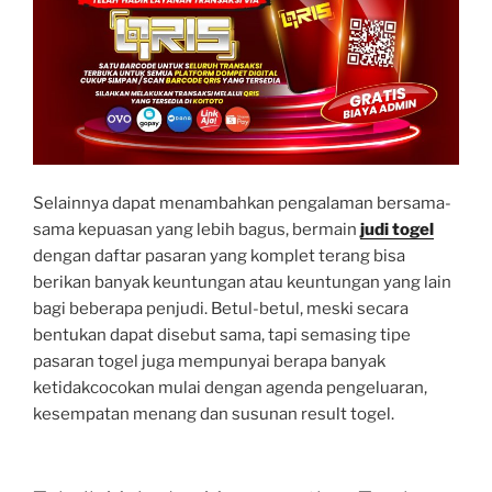
Selainnya dapat menambahkan pengalaman bersama-
sama kepuasan yang lebih bagus, bermain
judi togel
dengan daftar pasaran yang komplet terang bisa
berikan banyak keuntungan atau keuntungan yang lain
bagi beberapa penjudi. Betul-betul, meski secara
bentukan dapat disebut sama, tapi semasing tipe
pasaran togel juga mempunyai berapa banyak
ketidakcocokan mulai dengan agenda pengeluaran,
kesempatan menang dan susunan result togel.