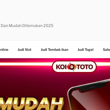
mi Dan Mudah Ditemukan 2025
Online
Judi Slot
Judi Tembak ikan
Judi Togel
Sab