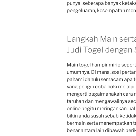
punyai seberapa banyak keta
pengeluaran, kesempatan mena
Langkah Main ser
Judi Togel dengan
Main togel hampir mirip seperti
umumnya. Di mana, soal pertam
pahami dahulu semacam apa t
yang pengin coba hoki melalui 
mengerti bagaimanakah cara 
taruhan dan mengawalinya sec
online begitu meringankan, ha
bikin anda susah sebab keti
bermain serta menempatkan ta
benar antara lain dibawah beriku