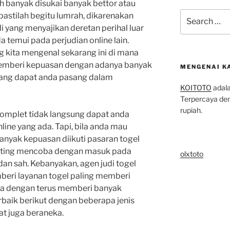
h banyak disukai banyak bettor atau
Search
pastilah begitu lumrah, dikarenakan
for:
di yang menyajikan deretan perihal luar
a temui pada perjudian online lain.
g kita mengenal sekarang ini di mana
emberi kepuasan dengan adanya banyak
MENGENAI K
yang dapat anda pasang dalam
KOITOTO
adala
Terpercaya den
rupiah.
 komplet tidak langsung dapat anda
line yang ada. Tapi, bila anda mau
nyak kepuasan diikuti pasaran togel
enting mencoba dengan masuk pada
olxtoto
dan sah. Kebanyakan, agen judi togel
mberi layanan togel paling memberi
ya dengan terus memberi banyak
rbaik berikut dengan beberapa jenis
t juga beraneka.