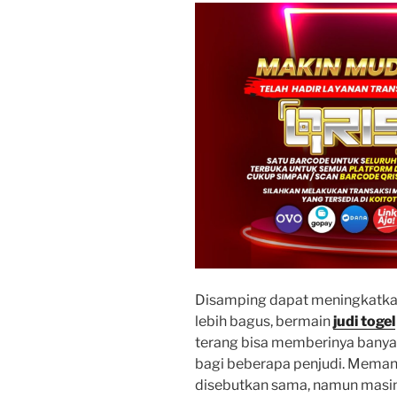
Disamping dapat meningkatk
lebih bagus, bermain
judi togel
terang bisa memberinya banya
bagi beberapa penjudi. Meman
disebutkan sama, namun masin