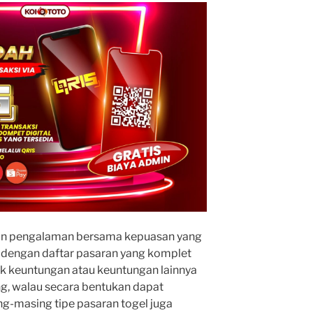
an pengalaman bersama kepuasan yang
dengan daftar pasaran yang komplet
k keuntungan atau keuntungan lainnya
g, walau secara bentukan dapat
g-masing tipe pasaran togel juga