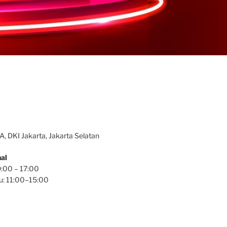
A, DKI Jakarta, Jakarta Selatan
al
9:00 – 17:00
u: 11:00–15:00