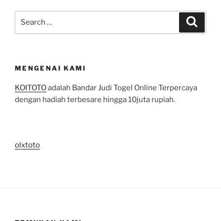
Search
Search
for:
MENGENAI KAMI
KOITOTO
adalah Bandar Judi Togel Online Terpercaya
dengan hadiah terbesare hingga 10juta rupiah.
olxtoto