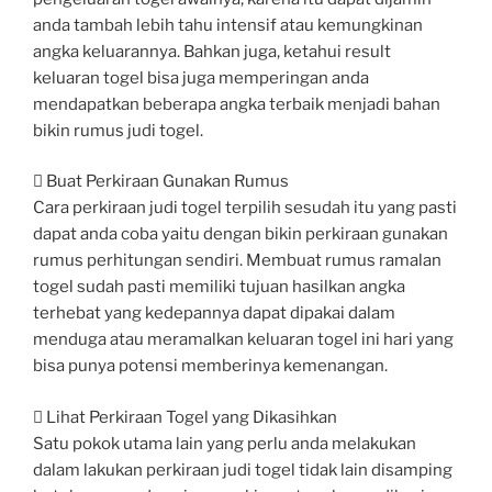
anda tambah lebih tahu intensif atau kemungkinan
angka keluarannya. Bahkan juga, ketahui result
keluaran togel bisa juga memperingan anda
mendapatkan beberapa angka terbaik menjadi bahan
bikin rumus judi togel.
 Buat Perkiraan Gunakan Rumus
Cara perkiraan judi togel terpilih sesudah itu yang pasti
dapat anda coba yaitu dengan bikin perkiraan gunakan
rumus perhitungan sendiri. Membuat rumus ramalan
togel sudah pasti memiliki tujuan hasilkan angka
terhebat yang kedepannya dapat dipakai dalam
menduga atau meramalkan keluaran togel ini hari yang
bisa punya potensi memberinya kemenangan.
 Lihat Perkiraan Togel yang Dikasihkan
Satu pokok utama lain yang perlu anda melakukan
dalam lakukan perkiraan judi togel tidak lain disamping