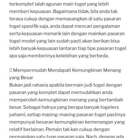
terkomplet ialah agunan main togel yang lebih
memberi kepuasan. Bagaimana tidak, bila anda tak
terasa cukup dengan memasangkan di satu pasaran
togel spesifik saja, anda dapat mencari pengalaman
serta kepuasan menarik lain dengan mainkan pasaran
togel model yang lain sudah pasti akan berikan bisa
lebih banyak kepuasan lantaran tiap tipe pasaran togel
apa saja memberinya kelebihan yang berbeda.
 Mempermudah Mendapati Kemungkinan Menang
yang Besar
Bukan jadi rahasia apabila bermain judi togel dengan
pasaran yang komplet dapat memudahkan anda
memperoleh kemungkinan menang yang bertambah
besar. Sebagai halnya yang berapa banyak togelers
pahami, setiap masing-masing pasaran togel pastinya
mempunyai besaran kemungkinan kemenangan yang
relatif berlainan. Pemain tak kan cukup dengan
permainkan satu type pasaran saja. Nach, dengan ada