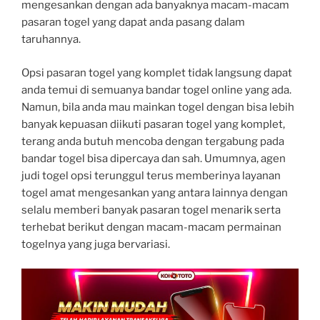
mengesankan dengan ada banyaknya macam-macam
pasaran togel yang dapat anda pasang dalam
taruhannya.
Opsi pasaran togel yang komplet tidak langsung dapat
anda temui di semuanya bandar togel online yang ada.
Namun, bila anda mau mainkan togel dengan bisa lebih
banyak kepuasan diikuti pasaran togel yang komplet,
terang anda butuh mencoba dengan tergabung pada
bandar togel bisa dipercaya dan sah. Umumnya, agen
judi togel opsi terunggul terus memberinya layanan
togel amat mengesankan yang antara lainnya dengan
selalu memberi banyak pasaran togel menarik serta
terhebat berikut dengan macam-macam permainan
togelnya yang juga bervariasi.