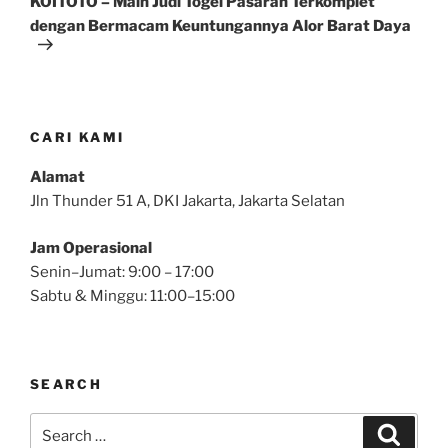
KOITOTO – Main Judi Togel Pasaran Terkomplet
dengan Bermacam Keuntungannya Alor Barat Daya
CARI KAMI
Alamat
Jln Thunder 51 A, DKI Jakarta, Jakarta Selatan
Jam Operasional
Senin–Jumat: 9:00 – 17:00
Sabtu & Minggu: 11:00–15:00
SEARCH
Search
Search
for: