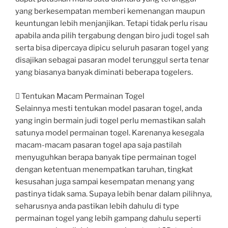
yang berkesempatan memberi kemenangan maupun
keuntungan lebih menjanjikan. Tetapi tidak perlu risau
apabila anda pilih tergabung dengan biro judi togel sah
serta bisa dipercaya dipicu seluruh pasaran togel yang
disajikan sebagai pasaran model terunggul serta tenar
yang biasanya banyak diminati beberapa togelers.
 Tentukan Macam Permainan Togel
Selainnya mesti tentukan model pasaran togel, anda
yang ingin bermain judi togel perlu memastikan salah
satunya model permainan togel. Karenanya kesegala
macam-macam pasaran togel apa saja pastilah
menyuguhkan berapa banyak tipe permainan togel
dengan ketentuan menempatkan taruhan, tingkat
kesusahan juga sampai kesempatan menang yang
pastinya tidak sama. Supaya lebih benar dalam pilihnya,
seharusnya anda pastikan lebih dahulu di type
permainan togel yang lebih gampang dahulu seperti