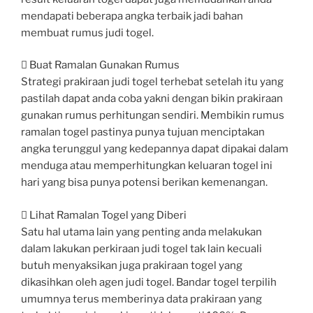
mendapati beberapa angka terbaik jadi bahan
membuat rumus judi togel.
 Buat Ramalan Gunakan Rumus
Strategi prakiraan judi togel terhebat setelah itu yang
pastilah dapat anda coba yakni dengan bikin prakiraan
gunakan rumus perhitungan sendiri. Membikin rumus
ramalan togel pastinya punya tujuan menciptakan
angka terunggul yang kedepannya dapat dipakai dalam
menduga atau memperhitungkan keluaran togel ini
hari yang bisa punya potensi berikan kemenangan.
 Lihat Ramalan Togel yang Diberi
Satu hal utama lain yang penting anda melakukan
dalam lakukan perkiraan judi togel tak lain kecuali
butuh menyaksikan juga prakiraan togel yang
dikasihkan oleh agen judi togel. Bandar togel terpilih
umumnya terus memberinya data prakiraan yang