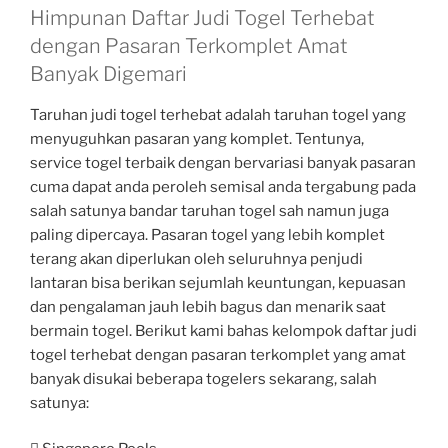
Himpunan Daftar Judi Togel Terhebat
dengan Pasaran Terkomplet Amat
Banyak Digemari
Taruhan judi togel terhebat adalah taruhan togel yang
menyuguhkan pasaran yang komplet. Tentunya,
service togel terbaik dengan bervariasi banyak pasaran
cuma dapat anda peroleh semisal anda tergabung pada
salah satunya bandar taruhan togel sah namun juga
paling dipercaya. Pasaran togel yang lebih komplet
terang akan diperlukan oleh seluruhnya penjudi
lantaran bisa berikan sejumlah keuntungan, kepuasan
dan pengalaman jauh lebih bagus dan menarik saat
bermain togel. Berikut kami bahas kelompok daftar judi
togel terhebat dengan pasaran terkomplet yang amat
banyak disukai beberapa togelers sekarang, salah
satunya: