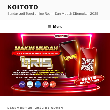
Skip
KOITOTO
to
Bandar Judi Togel online Resmi Dan Mudah Ditemukan 2025
content
Menu
POSTED
DECEMBER 29, 2022
BY
ADMIN