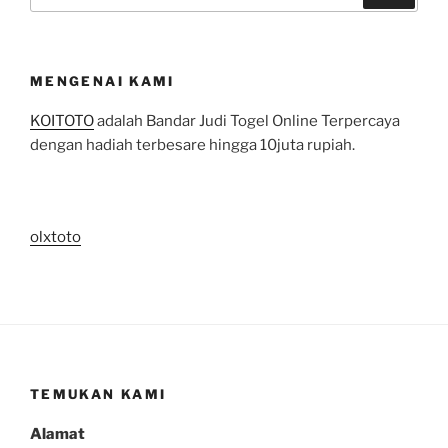
MENGENAI KAMI
KOITOTO
adalah Bandar Judi Togel Online Terpercaya
dengan hadiah terbesare hingga 10juta rupiah.
olxtoto
TEMUKAN KAMI
Alamat