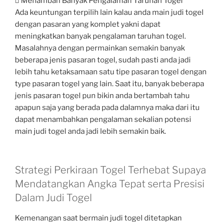
 Menambah Banyak Pengalaman Taruhan Togel
Ada keuntungan terpilih lain kalau anda main judi togel
dengan pasaran yang komplet yakni dapat
meningkatkan banyak pengalaman taruhan togel.
Masalahnya dengan permainkan semakin banyak
beberapa jenis pasaran togel, sudah pasti anda jadi
lebih tahu ketaksamaan satu tipe pasaran togel dengan
type pasaran togel yang lain. Saat itu, banyak beberapa
jenis pasaran togel pun bikin anda bertambah tahu
apapun saja yang berada pada dalamnya maka dari itu
dapat menambahkan pengalaman sekalian potensi
main judi togel anda jadi lebih semakin baik.
Strategi Perkiraan Togel Terhebat Supaya
Mendatangkan Angka Tepat serta Presisi
Dalam Judi Togel
Kemenangan saat bermain judi togel ditetapkan