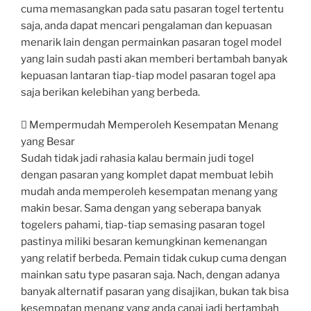
cuma memasangkan pada satu pasaran togel tertentu
saja, anda dapat mencari pengalaman dan kepuasan
menarik lain dengan permainkan pasaran togel model
yang lain sudah pasti akan memberi bertambah banyak
kepuasan lantaran tiap-tiap model pasaran togel apa
saja berikan kelebihan yang berbeda.
 Mempermudah Memperoleh Kesempatan Menang
yang Besar
Sudah tidak jadi rahasia kalau bermain judi togel
dengan pasaran yang komplet dapat membuat lebih
mudah anda memperoleh kesempatan menang yang
makin besar. Sama dengan yang seberapa banyak
togelers pahami, tiap-tiap semasing pasaran togel
pastinya miliki besaran kemungkinan kemenangan
yang relatif berbeda. Pemain tidak cukup cuma dengan
mainkan satu type pasaran saja. Nach, dengan adanya
banyak alternatif pasaran yang disajikan, bukan tak bisa
kesempatan menang yang anda capai jadi bertambah