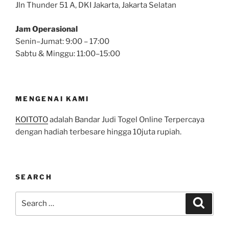
Jln Thunder 51 A, DKI Jakarta, Jakarta Selatan
Jam Operasional
Senin–Jumat: 9:00 – 17:00
Sabtu & Minggu: 11:00–15:00
MENGENAI KAMI
KOITOTO
adalah Bandar Judi Togel Online Terpercaya
dengan hadiah terbesare hingga 10juta rupiah.
SEARCH
Search
Search
for: