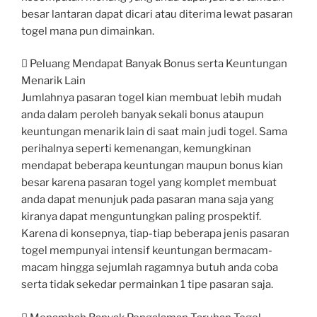
besar lantaran dapat dicari atau diterima lewat pasaran
togel mana pun dimainkan.
 Peluang Mendapat Banyak Bonus serta Keuntungan
Menarik Lain
Jumlahnya pasaran togel kian membuat lebih mudah
anda dalam peroleh banyak sekali bonus ataupun
keuntungan menarik lain di saat main judi togel. Sama
perihalnya seperti kemenangan, kemungkinan
mendapat beberapa keuntungan maupun bonus kian
besar karena pasaran togel yang komplet membuat
anda dapat menunjuk pada pasaran mana saja yang
kiranya dapat menguntungkan paling prospektif.
Karena di konsepnya, tiap-tiap beberapa jenis pasaran
togel mempunyai intensif keuntungan bermacam-
macam hingga sejumlah ragamnya butuh anda coba
serta tidak sekedar permainkan 1 tipe pasaran saja.