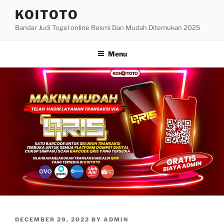
Skip
KOITOTO
to
Bandar Judi Togel online Resmi Dan Mudah Ditemukan 2025
content
Menu
POSTED
DECEMBER 29, 2022
BY
ADMIN