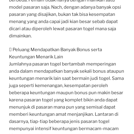
model pasaran saja. Nach, dengan adanya banyak opsi
pasaran yang disajikan, bukan tak bisa kesempatan
menang yang anda capai jadi kian besar sebab dapat
dicari atau diperoleh lewat pasaran togel mana saja
dimainkan.
 Peluang Mendapatkan Banyak Bonus serta
Keuntungan Menarik Lain
Jumlahnya pasaran togel bertambah memperingan
anda dalam mendapatkan banyak sekali bonus ataupun
keuntungan menarik lain saat bermain judi togel. Sama
juga seperti kemenangan, kesempatan peroleh
beberapa keuntungan maupun bonus pun makin besar
karena pasaran togel yang komplet bikin anda dapat
menunjuk di pasaran mana pun yang semisal dapat
memberi keuntungan amat menjanjikan. Lantaran di
dasarnya, tiap-tiap beberapa jenis pasaran togel
mempunyai intensif keuntungan bermacam-macam