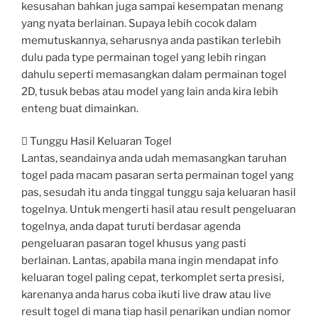
kesusahan bahkan juga sampai kesempatan menang
yang nyata berlainan. Supaya lebih cocok dalam
memutuskannya, seharusnya anda pastikan terlebih
dulu pada type permainan togel yang lebih ringan
dahulu seperti memasangkan dalam permainan togel
2D, tusuk bebas atau model yang lain anda kira lebih
enteng buat dimainkan.
 Tunggu Hasil Keluaran Togel
Lantas, seandainya anda udah memasangkan taruhan
togel pada macam pasaran serta permainan togel yang
pas, sesudah itu anda tinggal tunggu saja keluaran hasil
togelnya. Untuk mengerti hasil atau result pengeluaran
togelnya, anda dapat turuti berdasar agenda
pengeluaran pasaran togel khusus yang pasti
berlainan. Lantas, apabila mana ingin mendapat info
keluaran togel paling cepat, terkomplet serta presisi,
karenanya anda harus coba ikuti live draw atau live
result togel di mana tiap hasil penarikan undian nomor