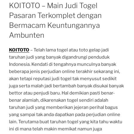
ON
KOITOTO – Main Judi Togel
Pasaran Terkomplet dengan
Bermacam Keuntungannya
Ambunten
KOITOTO
– Telah lama togel atau toto gelap jadi
taruhan judi yang banyak digandrungi penduduk
Indonesia. Kendati di tengahnya munculnya banyak
beberapa jenis perjudian online terakhir sekarang ini,
akan tetapi reputasi judi togel tak menyusut sedikit
juga serta malah jadi bertambah banyak disukai banyak
bettor atau penjudi baru. Hal demikian pasti benar-
benar alamiah, dikarenakan togel sendiri adalah
taruhan judi yang memberikan jejeran perihal bagus
yang sampai tak anda dapatkan pada perjudian online
lain. Terutama buat taruhan togel yang kita tahu waktu
ini di mana telah makin memikat namun juga