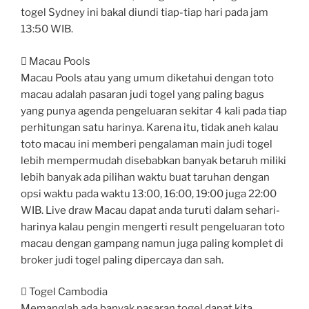
togel Sydney ini bakal diundi tiap-tiap hari pada jam
13:50 WIB.
 Macau Pools
Macau Pools atau yang umum diketahui dengan toto
macau adalah pasaran judi togel yang paling bagus
yang punya agenda pengeluaran sekitar 4 kali pada tiap
perhitungan satu harinya. Karena itu, tidak aneh kalau
toto macau ini memberi pengalaman main judi togel
lebih mempermudah disebabkan banyak betaruh miliki
lebih banyak ada pilihan waktu buat taruhan dengan
opsi waktu pada waktu 13:00, 16:00, 19:00 juga 22:00
WIB. Live draw Macau dapat anda turuti dalam sehari-
harinya kalau pengin mengerti result pengeluaran toto
macau dengan gampang namun juga paling komplet di
broker judi togel paling dipercaya dan sah.
 Togel Cambodia
Memanglah ada banyak pasaran togel dapat kita