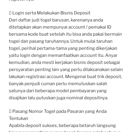
 Login serta Melakukan Bisnis Deposit
Dari daftar judi togel barusan, karenanya anda
ditetapkan akan mempunyai account / pemakai ID
bersama kode buat setelah itu bisa anda pakai bermain
togel dan pasang taruhannya. Untuk mulai taruhan
togel, perihal pertama-tama yang penting dikerjakan
yaitu login dengan memanfaatkan account itu. Anyar
kemudian, anda mesti kerjakan bisnis deposit sebagai
persyaratan penting lain yang perlu dilaksanakan selain
lakukan registrasi account. Mengenai buat trik deposit,
banyak penjudi cuman perlu memutuskan salah
satunya dari beberapa model pembayaran yang
disajikan lalu putuskan juga nominal depositnya.
 Pasang Nomor Togel pada Pasaran yang Anda
Tentukan
Apabila deposit sukses, beberapa betaruh langsung