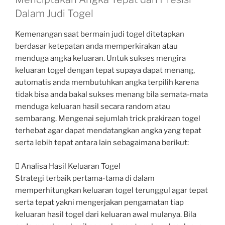
Dalam Judi Togel
Kemenangan saat bermain judi togel ditetapkan
berdasar ketepatan anda memperkirakan atau
menduga angka keluaran. Untuk sukses mengira
keluaran togel dengan tepat supaya dapat menang,
automatis anda membutuhkan angka terpilih karena
tidak bisa anda bakal sukses menang bila semata-mata
menduga keluaran hasil secara random atau
sembarang. Mengenai sejumlah trick prakiraan togel
terhebat agar dapat mendatangkan angka yang tepat
serta lebih tepat antara lain sebagaimana berikut:
 Analisa Hasil Keluaran Togel
Strategi terbaik pertama-tama di dalam
memperhitungkan keluaran togel terunggul agar tepat
serta tepat yakni mengerjakan pengamatan tiap
keluaran hasil togel dari keluaran awal mulanya. Bila