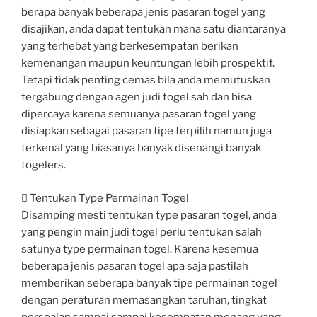
berapa banyak beberapa jenis pasaran togel yang
disajikan, anda dapat tentukan mana satu diantaranya
yang terhebat yang berkesempatan berikan
kemenangan maupun keuntungan lebih prospektif.
Tetapi tidak penting cemas bila anda memutuskan
tergabung dengan agen judi togel sah dan bisa
dipercaya karena semuanya pasaran togel yang
disiapkan sebagai pasaran tipe terpilih namun juga
terkenal yang biasanya banyak disenangi banyak
togelers.
 Tentukan Type Permainan Togel
Disamping mesti tentukan type pasaran togel, anda
yang pengin main judi togel perlu tentukan salah
satunya type permainan togel. Karena kesemua
beberapa jenis pasaran togel apa saja pastilah
memberikan seberapa banyak tipe permainan togel
dengan peraturan memasangkan taruhan, tingkat
persoalan sampai sampai kesempatan menang yang