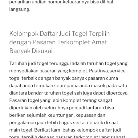
penarikan undian nomor keluarannya bisa dilihat
langsung.
Kelompok Daftar Judi Togel Terpilih
dengan Pasaran Terkomplet Amat
Banyak Disukai
Taruhan judi togel terunggul adalah taruhan togel yang
menyediakan pasaran yang komplet. Pastinya, service
togel terbaik dengan banyak banyak pasaran cuma
dapat anda temukan seumpama anda masuk pada satu
diantara bandar taruhan togel sah juga dapat dipercaya.
Pasaran togel yang lebih komplet terang sangat
diperlukan oleh seluruhnya penjudi lantaran bisa
berikan sejumlah keuntungan, kepuasan dan
pengalaman jauh lebih bagus serta menarik di saat
main togel. Berikut kami bahas kelompok daftar judi
togel terpilih dengan pasaran terkomplet yang sangat