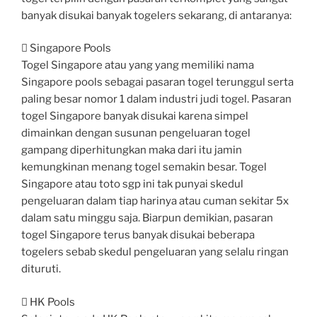
banyak disukai banyak togelers sekarang, di antaranya:
 Singapore Pools
Togel Singapore atau yang yang memiliki nama
Singapore pools sebagai pasaran togel terunggul serta
paling besar nomor 1 dalam industri judi togel. Pasaran
togel Singapore banyak disukai karena simpel
dimainkan dengan susunan pengeluaran togel
gampang diperhitungkan maka dari itu jamin
kemungkinan menang togel semakin besar. Togel
Singapore atau toto sgp ini tak punyai skedul
pengeluaran dalam tiap harinya atau cuman sekitar 5x
dalam satu minggu saja. Biarpun demikian, pasaran
togel Singapore terus banyak disukai beberapa
togelers sebab skedul pengeluaran yang selalu ringan
dituruti.
 HK Pools