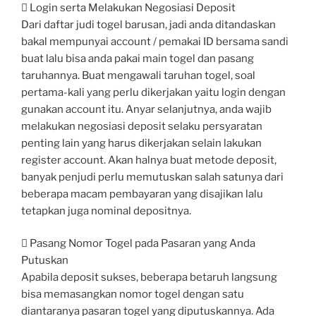
 Login serta Melakukan Negosiasi Deposit
Dari daftar judi togel barusan, jadi anda ditandaskan
bakal mempunyai account / pemakai ID bersama sandi
buat lalu bisa anda pakai main togel dan pasang
taruhannya. Buat mengawali taruhan togel, soal
pertama-kali yang perlu dikerjakan yaitu login dengan
gunakan account itu. Anyar selanjutnya, anda wajib
melakukan negosiasi deposit selaku persyaratan
penting lain yang harus dikerjakan selain lakukan
register account. Akan halnya buat metode deposit,
banyak penjudi perlu memutuskan salah satunya dari
beberapa macam pembayaran yang disajikan lalu
tetapkan juga nominal depositnya.
 Pasang Nomor Togel pada Pasaran yang Anda
Putuskan
Apabila deposit sukses, beberapa betaruh langsung
bisa memasangkan nomor togel dengan satu
diantaranya pasaran togel yang diputuskannya. Ada