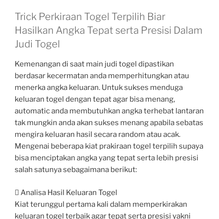
Trick Perkiraan Togel Terpilih Biar
Hasilkan Angka Tepat serta Presisi Dalam
Judi Togel
Kemenangan di saat main judi togel dipastikan
berdasar kecermatan anda memperhitungkan atau
menerka angka keluaran. Untuk sukses menduga
keluaran togel dengan tepat agar bisa menang,
automatic anda membutuhkan angka terhebat lantaran
tak mungkin anda akan sukses menang apabila sebatas
mengira keluaran hasil secara random atau acak.
Mengenai beberapa kiat prakiraan togel terpilih supaya
bisa menciptakan angka yang tepat serta lebih presisi
salah satunya sebagaimana berikut:
 Analisa Hasil Keluaran Togel
Kiat terunggul pertama kali dalam memperkirakan
keluaran togel terbaik agar tepat serta presisi yakni