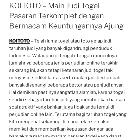
ON
KOITOTO – Main Judi Togel
Pasaran Terkomplet dengan
Bermacam Keuntungannya Ajung
KOITOTO
– Telah lama togel atau toto gelap jadi
taruhan judi yang banyak digandrungi penduduk
Indonesia. Walaupun di tengah-tengah munculnya
jumlahnya beberapa jenis perjudian online terakhir
sekarang ini, akan tetapi ketenaran judi togel tak
menyusut sedikit lantas serta malah jadi bertambah
banyak disenangi beberapa bettor atau penjudi anyar.
Hal demikian pastinya sangatlah alamiah, karena togel
sendiri sebagai taruhan judi yang memberikan barisan
soal atraktif yang bahkan juga tidak anda temui di
perjudian online lain. Terutama bagi taruhan togel yang
kita mengenal sekarang di mana telah semakin
memikat dan memberikan kepuasan dengan ada
banyaknya macam-macam pasaran togel yang dapat