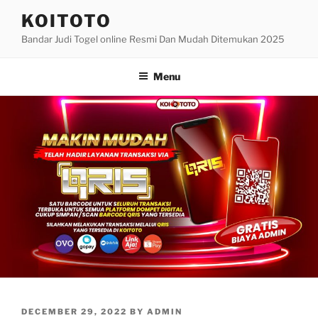
Skip
KOITOTO
to
Bandar Judi Togel online Resmi Dan Mudah Ditemukan 2025
content
Menu
POSTED
DECEMBER 29, 2022
BY
ADMIN