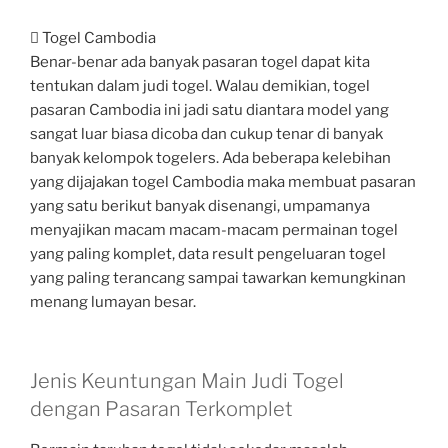
 Togel Cambodia
Benar-benar ada banyak pasaran togel dapat kita
tentukan dalam judi togel. Walau demikian, togel
pasaran Cambodia ini jadi satu diantara model yang
sangat luar biasa dicoba dan cukup tenar di banyak
banyak kelompok togelers. Ada beberapa kelebihan
yang dijajakan togel Cambodia maka membuat pasaran
yang satu berikut banyak disenangi, umpamanya
menyajikan macam macam-macam permainan togel
yang paling komplet, data result pengeluaran togel
yang paling terancang sampai tawarkan kemungkinan
menang lumayan besar.
Jenis Keuntungan Main Judi Togel
dengan Pasaran Terkomplet