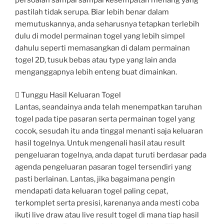
pastilah tidak serupa. Biar lebih benar dalam
memutuskannya, anda seharusnya tetapkan terlebih
dulu di model permainan togel yang lebih simpel
dahulu seperti memasangkan di dalam permainan
togel 2D, tusuk bebas atau type yang lain anda
menganggapnya lebih enteng buat dimainkan.
 Tunggu Hasil Keluaran Togel
Lantas, seandainya anda telah menempatkan taruhan
togel pada tipe pasaran serta permainan togel yang
cocok, sesudah itu anda tinggal menanti saja keluaran
hasil togelnya. Untuk mengenali hasil atau result
pengeluaran togelnya, anda dapat turuti berdasar pada
agenda pengeluaran pasaran togel tersendiri yang
pasti berlainan. Lantas, jika bagaimana pengin
mendapati data keluaran togel paling cepat,
terkomplet serta presisi, karenanya anda mesti coba
ikuti live draw atau live result togel di mana tiap hasil