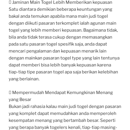
 Jaminan Main Togel Lebih Memberikan kepuasan
Satu diantara demikian beberapa keuntungan yang
bakal anda temukan apabila mana main judi togel
dengan diikuti pasaran terkomplet ialah agunan main
togel yang lebih memberi kepuasan. Bagaimana tidak,
bila anda tidak terasa cukup dengan memasangkan
pada satu pasaran togel spesifik saja, anda dapat
mencari pengalaman dan kepuasan menarik lain
dengan mainkan pasaran togel type yang lain tentunya
dapat memberi bisa lebih banyak kepuasan karena
tiap-tiap tipe pasaran togel apa saja berikan kelebihan
yang berlainan.
 Mempermudah Mendapat Kemungkinan Menang
yang Besar
Bukan jadi rahasia kalau main judi togel dengan pasaran
yang komplet dapat memudahkan anda memperoleh
kesempatan menang yang bertambah besar. Seperti
yang berapa banyak togelers kenali, tiap-tiap masing-