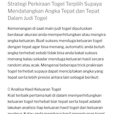
Strategi Perkiraan Togel Terpilih Supaya
Mendatangkan Angka Tepat dan Tepat
Dalam Judi Togel
Kemenangan di saat main judi togel diputuskan
berdasar akurasi anda memperhitungkan atau mengira
angka keluaran. Buat sukses menduga keluaran togel
dengan tepat agar bisa menang, automatic anda butuh
angka terhebat sebab tidak bisa anda bakal sukses
menang kalau sekadar menduga keluaran hasil secara
random atau acak. Mengenai beberapa trick prakiraan
togel terhebat supaya dapat menciptakan angka yang
tepat serta lebih presisi antara lain sebagai berikut:
 Analisa Hasil Keluaran Togel
Kiat terbaik pertama kali di dalam memperhitungkan
keluaran togel terhebat biar tepat serta tepat adalah
lakukan analisis tiap keluaran hasil togel dari keluaran
awalnya. Kalau anda membaca hasil pengeluaran togel