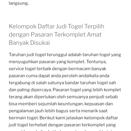
langsung.
Kelompok Daftar Judi Togel Terpilih
dengan Pasaran Terkomplet Amat
Banyak Disukai
Taruhan judi togel terunggul adalah taruhan togel yang
menyuguhkan pasaran yang komplet. Tentunya,
service togel terbaik dengan bermacam banyak
pasaran cuma dapat anda peroleh andaikata anda
tergabung di salah satunya bandar taruhan togel sah
dan paling dipercaya. Pasaran togel yang lebih komplet
terang akan diperlukan oleh semuanya penjudi sebab
bisa memberi sejumlah keuntungan, kepuasan dan
pengalaman jauh lebih bagus serta menarik saat
bermain togel. Berikut kami jelaskan kelompok daftar
judi togel terhebat dengan pasaran terkomplet yang