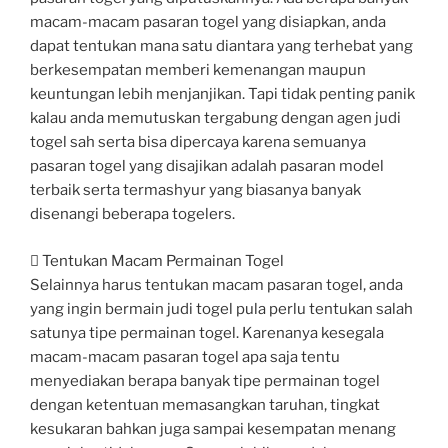
macam-macam pasaran togel yang disiapkan, anda
dapat tentukan mana satu diantara yang terhebat yang
berkesempatan memberi kemenangan maupun
keuntungan lebih menjanjikan. Tapi tidak penting panik
kalau anda memutuskan tergabung dengan agen judi
togel sah serta bisa dipercaya karena semuanya
pasaran togel yang disajikan adalah pasaran model
terbaik serta termashyur yang biasanya banyak
disenangi beberapa togelers.
 Tentukan Macam Permainan Togel
Selainnya harus tentukan macam pasaran togel, anda
yang ingin bermain judi togel pula perlu tentukan salah
satunya tipe permainan togel. Karenanya kesegala
macam-macam pasaran togel apa saja tentu
menyediakan berapa banyak tipe permainan togel
dengan ketentuan memasangkan taruhan, tingkat
kesukaran bahkan juga sampai kesempatan menang