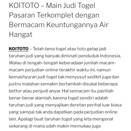
ON
KOITOTO – Main Judi Togel
Pasaran Terkomplet dengan
Bermacam Keuntungannya Air
Hangat
KOITOTO
– Telah lama togel atau toto gelap jadi
taruhan judi yang banyak diminati penduduk Indonesia.
Walau di tengah-tengah keberadaan jumlah macam-
macam perjudian online terakhir waktu ini, namun
kemashyuran judi togel tak menyusut sedikit juga dan
justru malahan semakin bertambah disukai beberapa
bettor atau penjudi anyar. Hal semacam itu pastilah
benar-benar alamiah, karena togel sendiri adalah
taruhan judi yang menyajikan deretan perihal luar biasa
yang sampai tak anda dapatkan pada perjudian online
lain. Apalagi buat taruhan togel yang kita mengenal
sekarang di mana udah makin memukau juga