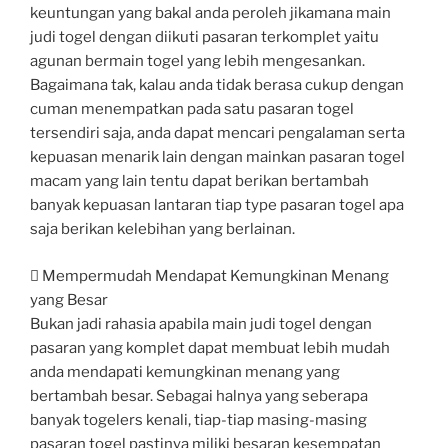
keuntungan yang bakal anda peroleh jikamana main
judi togel dengan diikuti pasaran terkomplet yaitu
agunan bermain togel yang lebih mengesankan.
Bagaimana tak, kalau anda tidak berasa cukup dengan
cuman menempatkan pada satu pasaran togel
tersendiri saja, anda dapat mencari pengalaman serta
kepuasan menarik lain dengan mainkan pasaran togel
macam yang lain tentu dapat berikan bertambah
banyak kepuasan lantaran tiap type pasaran togel apa
saja berikan kelebihan yang berlainan.
 Mempermudah Mendapat Kemungkinan Menang
yang Besar
Bukan jadi rahasia apabila main judi togel dengan
pasaran yang komplet dapat membuat lebih mudah
anda mendapati kemungkinan menang yang
bertambah besar. Sebagai halnya yang seberapa
banyak togelers kenali, tiap-tiap masing-masing
pasaran togel pastinya miliki besaran kesempatan