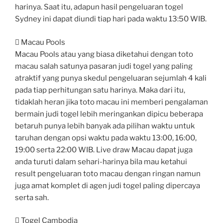
harinya. Saat itu, adapun hasil pengeluaran togel
Sydney ini dapat diundi tiap hari pada waktu 13:50 WIB.
 Macau Pools
Macau Pools atau yang biasa diketahui dengan toto
macau salah satunya pasaran judi togel yang paling
atraktif yang punya skedul pengeluaran sejumlah 4 kali
pada tiap perhitungan satu harinya. Maka dari itu,
tidaklah heran jika toto macau ini memberi pengalaman
bermain judi togel lebih meringankan dipicu beberapa
betaruh punya lebih banyak ada pilihan waktu untuk
taruhan dengan opsi waktu pada waktu 13:00, 16:00,
19:00 serta 22:00 WIB. Live draw Macau dapat juga
anda turuti dalam sehari-harinya bila mau ketahui
result pengeluaran toto macau dengan ringan namun
juga amat komplet di agen judi togel paling dipercaya
serta sah.
 Togel Cambodia