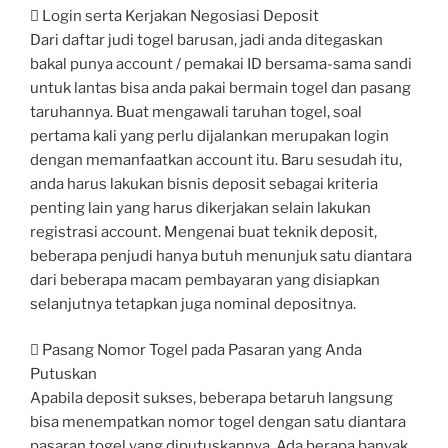
 Login serta Kerjakan Negosiasi Deposit
Dari daftar judi togel barusan, jadi anda ditegaskan
bakal punya account / pemakai ID bersama-sama sandi
untuk lantas bisa anda pakai bermain togel dan pasang
taruhannya. Buat mengawali taruhan togel, soal
pertama kali yang perlu dijalankan merupakan login
dengan memanfaatkan account itu. Baru sesudah itu,
anda harus lakukan bisnis deposit sebagai kriteria
penting lain yang harus dikerjakan selain lakukan
registrasi account. Mengenai buat teknik deposit,
beberapa penjudi hanya butuh menunjuk satu diantara
dari beberapa macam pembayaran yang disiapkan
selanjutnya tetapkan juga nominal depositnya.
 Pasang Nomor Togel pada Pasaran yang Anda
Putuskan
Apabila deposit sukses, beberapa betaruh langsung
bisa menempatkan nomor togel dengan satu diantara
pasaran togel yang diputuskannya. Ada berapa banyak