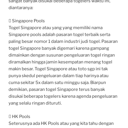
sangat banyak disukai beberapa togelers waktu ini,
diantaranya:
 Singapore Pools
Togel Singapore atau yang yang memiliki nama
Singapore pools adalah pasaran togel terbaik serta
paling besar nomor 1 dalam industri judi togel. Pasaran
togel Singapore banyak digemari karena gampang
dimainkan dengan susunan pengeluaran togel ringan
diramalkan hingga jamin kesempatan menang togel
makin besar. Togel Singapore atau toto sgp ini tak
punya skedul pengeluaran dalam tiap harinya atau
cuma sekitar 5x dalam satu minggu saja. Biarpun
demikian, pasaran togel Singapore terus banyak
disukai beberapa togelers karena agenda pengeluaran
yang selalu ringan dituruti.
 HK Pools
Seterusnya ada HK Pools atau yang kita tahu dengan