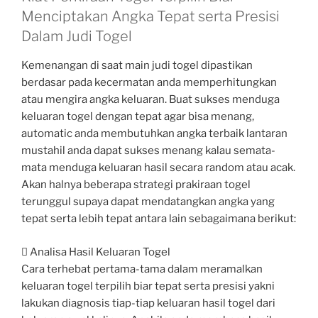
Menciptakan Angka Tepat serta Presisi
Dalam Judi Togel
Kemenangan di saat main judi togel dipastikan
berdasar pada kecermatan anda memperhitungkan
atau mengira angka keluaran. Buat sukses menduga
keluaran togel dengan tepat agar bisa menang,
automatic anda membutuhkan angka terbaik lantaran
mustahil anda dapat sukses menang kalau semata-
mata menduga keluaran hasil secara random atau acak.
Akan halnya beberapa strategi prakiraan togel
terunggul supaya dapat mendatangkan angka yang
tepat serta lebih tepat antara lain sebagaimana berikut:
 Analisa Hasil Keluaran Togel
Cara terhebat pertama-tama dalam meramalkan
keluaran togel terpilih biar tepat serta presisi yakni
lakukan diagnosis tiap-tiap keluaran hasil togel dari