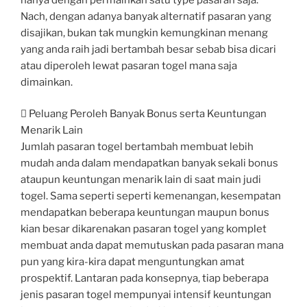
Nach, dengan adanya banyak alternatif pasaran yang
disajikan, bukan tak mungkin kemungkinan menang
yang anda raih jadi bertambah besar sebab bisa dicari
atau diperoleh lewat pasaran togel mana saja
dimainkan.
 Peluang Peroleh Banyak Bonus serta Keuntungan
Menarik Lain
Jumlah pasaran togel bertambah membuat lebih
mudah anda dalam mendapatkan banyak sekali bonus
ataupun keuntungan menarik lain di saat main judi
togel. Sama seperti seperti kemenangan, kesempatan
mendapatkan beberapa keuntungan maupun bonus
kian besar dikarenakan pasaran togel yang komplet
membuat anda dapat memutuskan pada pasaran mana
pun yang kira-kira dapat menguntungkan amat
prospektif. Lantaran pada konsepnya, tiap beberapa
jenis pasaran togel mempunyai intensif keuntungan