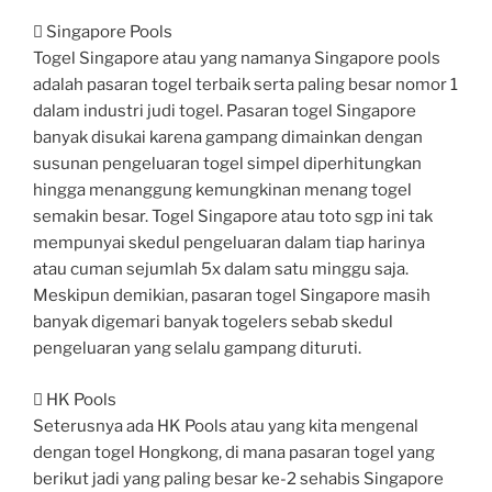
 Singapore Pools
Togel Singapore atau yang namanya Singapore pools
adalah pasaran togel terbaik serta paling besar nomor 1
dalam industri judi togel. Pasaran togel Singapore
banyak disukai karena gampang dimainkan dengan
susunan pengeluaran togel simpel diperhitungkan
hingga menanggung kemungkinan menang togel
semakin besar. Togel Singapore atau toto sgp ini tak
mempunyai skedul pengeluaran dalam tiap harinya
atau cuman sejumlah 5x dalam satu minggu saja.
Meskipun demikian, pasaran togel Singapore masih
banyak digemari banyak togelers sebab skedul
pengeluaran yang selalu gampang dituruti.
 HK Pools
Seterusnya ada HK Pools atau yang kita mengenal
dengan togel Hongkong, di mana pasaran togel yang
berikut jadi yang paling besar ke-2 sehabis Singapore