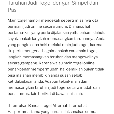
Taruhan Judi Togel dengan Simpel dan
Pas
Main togel hampir mendekati seperti misalnya kita
bermain judi online secara umum. Di mana, hal
pertama-kali yang perlu dijalankan yaitu pahami dahulu
kayak apakah langkah memasangkan taruhannya. Anda
yang pengin coba hoki melalui main judi togel, karena
itu perlu mengenal bagaimanakah cara main togel,
langkah memasangkan taruhan dan mengawalinya
secara gampang. Karena walau main togel online
benar-benar mempermudah, hal demikian bukan tidak
bisa malahan membikin anda susah sebab
ketidakjelasan anda. Adapun teknik main dan
memasangkan taruhan judi togel secara mudah dan
benar antara lain berikut di bawah ini ialah:
 Tentukan Bandar Togel Alternatif Terhebat
Hal pertama-tama yang harus dilaksanakan semua