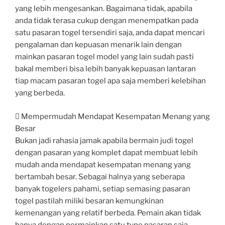
yang lebih mengesankan. Bagaimana tidak, apabila
anda tidak terasa cukup dengan menempatkan pada
satu pasaran togel tersendiri saja, anda dapat mencari
pengalaman dan kepuasan menarik lain dengan
mainkan pasaran togel model yang lain sudah pasti
bakal memberi bisa lebih banyak kepuasan lantaran
tiap macam pasaran togel apa saja memberi kelebihan
yang berbeda.
 Mempermudah Mendapat Kesempatan Menang yang
Besar
Bukan jadi rahasia jamak apabila bermain judi togel
dengan pasaran yang komplet dapat membuat lebih
mudah anda mendapat kesempatan menang yang
bertambah besar. Sebagai halnya yang seberapa
banyak togelers pahami, setiap semasing pasaran
togel pastilah miliki besaran kemungkinan
kemenangan yang relatif berbeda. Pemain akan tidak
hanya dengan permainkan satu type pasaran saja.