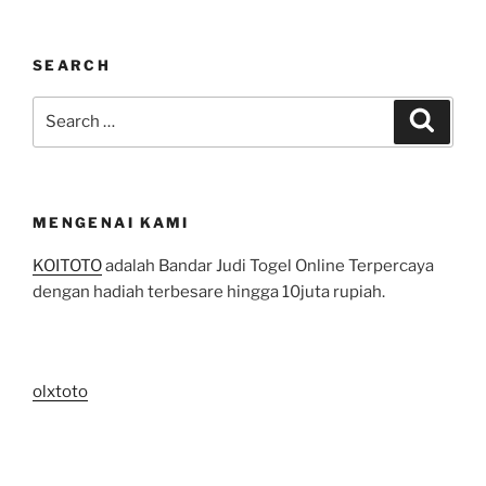
SEARCH
Search
Search
for:
MENGENAI KAMI
KOITOTO
adalah Bandar Judi Togel Online Terpercaya
dengan hadiah terbesare hingga 10juta rupiah.
olxtoto