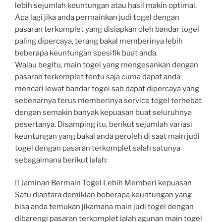
lebih sejumlah keuntungan atau hasil makin optimal.
Apa lagi jika anda permainkan judi togel dengan
pasaran terkomplet yang disiapkan oleh bandar togel
paling dipercaya, terang bakal memberinya lebih
beberapa keuntungan spesifik buat anda.
Walau begitu, main togel yang mengesankan dengan
pasaran terkomplet tentu saja cuma dapat anda
mencari lewat bandar togel sah dapat dipercaya yang
sebenarnya terus memberinya service togel terhebat
dengan semakin banyak kepuasan buat seluruhnya
pesertanya. Disamping itu, berikut sejumlah variasi
keuntungan yang bakal anda peroleh di saat main judi
togel dengan pasaran terkomplet salah satunya
sebagaimana berikut ialah:
 Jaminan Bermain Togel Lebih Memberi kepuasan
Satu diantara demikian beberapa keuntungan yang
bisa anda temukan jikamana main judi togel dengan
dibarengi pasaran terkomplet ialah agunan main togel