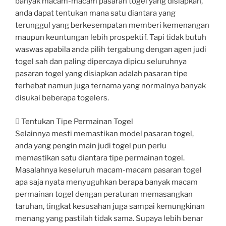
banyak macam-macam pasaran togel yang disiapkan,
anda dapat tentukan mana satu diantara yang
terunggul yang berkesempatan memberi kemenangan
maupun keuntungan lebih prospektif. Tapi tidak butuh
waswas apabila anda pilih tergabung dengan agen judi
togel sah dan paling dipercaya dipicu seluruhnya
pasaran togel yang disiapkan adalah pasaran tipe
terhebat namun juga ternama yang normalnya banyak
disukai beberapa togelers.
 Tentukan Tipe Permainan Togel
Selainnya mesti memastikan model pasaran togel,
anda yang pengin main judi togel pun perlu
memastikan satu diantara tipe permainan togel.
Masalahnya keseluruh macam-macam pasaran togel
apa saja nyata menyuguhkan berapa banyak macam
permainan togel dengan peraturan memasangkan
taruhan, tingkat kesusahan juga sampai kemungkinan
menang yang pastilah tidak sama. Supaya lebih benar