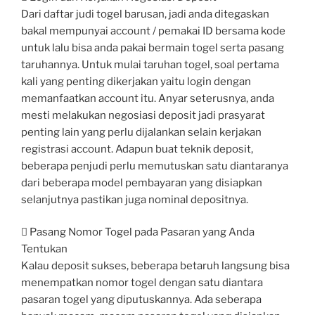
Dari daftar judi togel barusan, jadi anda ditegaskan
bakal mempunyai account / pemakai ID bersama kode
untuk lalu bisa anda pakai bermain togel serta pasang
taruhannya. Untuk mulai taruhan togel, soal pertama
kali yang penting dikerjakan yaitu login dengan
memanfaatkan account itu. Anyar seterusnya, anda
mesti melakukan negosiasi deposit jadi prasyarat
penting lain yang perlu dijalankan selain kerjakan
registrasi account. Adapun buat teknik deposit,
beberapa penjudi perlu memutuskan satu diantaranya
dari beberapa model pembayaran yang disiapkan
selanjutnya pastikan juga nominal depositnya.
 Pasang Nomor Togel pada Pasaran yang Anda
Tentukan
Kalau deposit sukses, beberapa betaruh langsung bisa
menempatkan nomor togel dengan satu diantara
pasaran togel yang diputuskannya. Ada seberapa