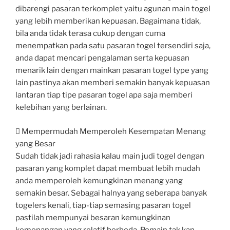
dibarengi pasaran terkomplet yaitu agunan main togel
yang lebih memberikan kepuasan. Bagaimana tidak,
bila anda tidak terasa cukup dengan cuma
menempatkan pada satu pasaran togel tersendiri saja,
anda dapat mencari pengalaman serta kepuasan
menarik lain dengan mainkan pasaran togel type yang
lain pastinya akan memberi semakin banyak kepuasan
lantaran tiap tipe pasaran togel apa saja memberi
kelebihan yang berlainan.
 Mempermudah Memperoleh Kesempatan Menang
yang Besar
Sudah tidak jadi rahasia kalau main judi togel dengan
pasaran yang komplet dapat membuat lebih mudah
anda memperoleh kemungkinan menang yang
semakin besar. Sebagai halnya yang seberapa banyak
togelers kenali, tiap-tiap semasing pasaran togel
pastilah mempunyai besaran kemungkinan
kemenangan yang relatif berbeda. Pemain tak kan