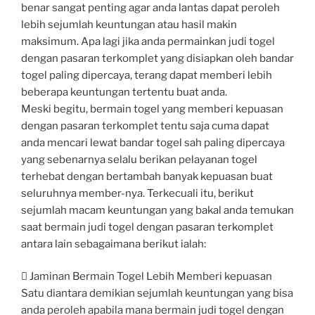
benar sangat penting agar anda lantas dapat peroleh
lebih sejumlah keuntungan atau hasil makin
maksimum. Apa lagi jika anda permainkan judi togel
dengan pasaran terkomplet yang disiapkan oleh bandar
togel paling dipercaya, terang dapat memberi lebih
beberapa keuntungan tertentu buat anda.
Meski begitu, bermain togel yang memberi kepuasan
dengan pasaran terkomplet tentu saja cuma dapat
anda mencari lewat bandar togel sah paling dipercaya
yang sebenarnya selalu berikan pelayanan togel
terhebat dengan bertambah banyak kepuasan buat
seluruhnya member-nya. Terkecuali itu, berikut
sejumlah macam keuntungan yang bakal anda temukan
saat bermain judi togel dengan pasaran terkomplet
antara lain sebagaimana berikut ialah:
 Jaminan Bermain Togel Lebih Memberi kepuasan
Satu diantara demikian sejumlah keuntungan yang bisa
anda peroleh apabila mana bermain judi togel dengan