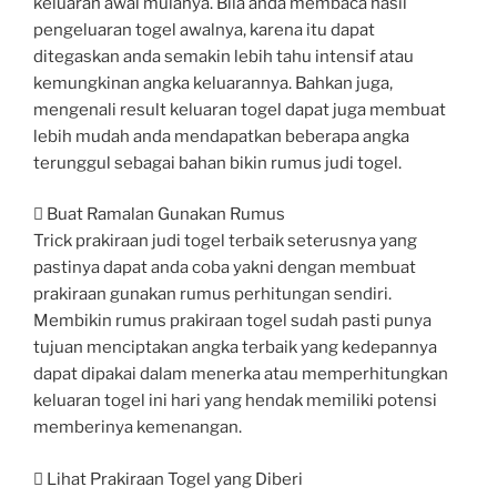
keluaran awal mulanya. Bila anda membaca hasil
pengeluaran togel awalnya, karena itu dapat
ditegaskan anda semakin lebih tahu intensif atau
kemungkinan angka keluarannya. Bahkan juga,
mengenali result keluaran togel dapat juga membuat
lebih mudah anda mendapatkan beberapa angka
terunggul sebagai bahan bikin rumus judi togel.
 Buat Ramalan Gunakan Rumus
Trick prakiraan judi togel terbaik seterusnya yang
pastinya dapat anda coba yakni dengan membuat
prakiraan gunakan rumus perhitungan sendiri.
Membikin rumus prakiraan togel sudah pasti punya
tujuan menciptakan angka terbaik yang kedepannya
dapat dipakai dalam menerka atau memperhitungkan
keluaran togel ini hari yang hendak memiliki potensi
memberinya kemenangan.
 Lihat Prakiraan Togel yang Diberi