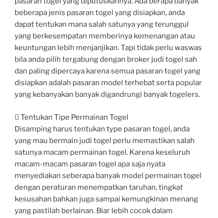
pasaran togel yang diputuskannya. Ada berapa banyak
beberapa jenis pasaran togel yang disiapkan, anda
dapat tentukan mana salah satunya yang terunggul
yang berkesempatan memberinya kemenangan atau
keuntungan lebih menjanjikan. Tapi tidak perlu waswas
bila anda pilih tergabung dengan broker judi togel sah
dan paling dipercaya karena semua pasaran togel yang
disiapkan adalah pasaran model terhebat serta popular
yang kebanyakan banyak digandrungi banyak togelers.
 Tentukan Tipe Permainan Togel
Disamping harus tentukan type pasaran togel, anda
yang mau bermain judi togel perlu memastikan salah
satunya macam permainan togel. Karena keseluruh
macam-macam pasaran togel apa saja nyata
menyediakan seberapa banyak model permainan togel
dengan peraturan menempatkan taruhan, tingkat
kesusahan bahkan juga sampai kemungkinan menang
yang pastilah berlainan. Biar lebih cocok dalam