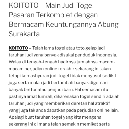
ON
KOITOTO – Main Judi Togel
Pasaran Terkomplet dengan
Bermacam Keuntungannya Abung
Surakarta
KOITOTO
– Telah lama togel atau toto gelap jadi
taruhan judi yang banyak disukai penduduk Indonesia.
Walau di tengah-tengah hadirnya jumlahnya macam-
macam perjudian online terakhir sekarang ini, akan
tetapi kemashyuran judi togel tidak menyusut sedikit
juga serta malah jadi bertambah banyak digemari
banyak bettor atau penjudi baru. Hal semacam itu
pastinya amat lumrah, dikarenakan togel sendiri adalah
taruhan judi yang memberikan deretan hal atraktif
yang juga tak anda dapatkan pada perjudian online lain.
Apalagi buat taruhan togel yang kita mengenal
sekarang ini di mana telah semakin memikat serta