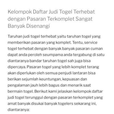
Kelompok Daftar Judi Togel Terhebat
dengan Pasaran Terkomplet Sangat
Banyak Disenangi
Taruhan judi togel terhebat yaitu taruhan togel yang
memberikan pasaran yang komplet. Tentu, service
togel terhebat dengan banyak banyak pasaran cuman
dapat anda peroleh seumpama anda tergabung di satu
diantaranya bandar taruhan togel sah juga bisa
dipercaya. Pasaran togel yang lebih komplet terang
akan diperlukan oleh semua penjudi lantaran bisa
berikan sejumlah keuntungan, kepuasan dan
pengalaman jauh lebih bagus dan menarik saat
bermain togel. Berikut kami jelaskan kelompok daftar
judi togel terunggul dengan pasaran terkomplet yang
amat banyak disukai banyak togelers sekarang ini,
diantaranya: