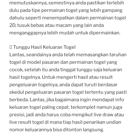
memutuskannya, semestinya anda pastikan terlebih
dulu pada tipe permainan togel yang lebih gampang
dahulu seperti menempatkan dalam permainan togel
2D, tusuk bebas atau macam yang lain anda
menganggapnya lebih mudah untuk dipermainkan.
 Tunggu Hasil Keluaran Togel
Lantas, seandainya anda telah memasangkan taruhan
togel di model pasaran dan permainan togel yang
cocok, setelah itu anda tinggal tunggu saja keluaran
hasil togelnya. Untuk mengerti hasil atau result
pengeluaran togelnya, anda dapat turuti berdasar
skedul pengeluaran pasaran togel tertentu yang pasti
berbeda. Lantas, jika bagaimana ingin mendapat info
keluaran togel paling cepat, terkomplet namun juga
presisi, jadi anda harus coba mengikut live draw atau
live result togel di mana tiap hasil penarikan undian
nomor keluarannya bisa ditonton langsung.