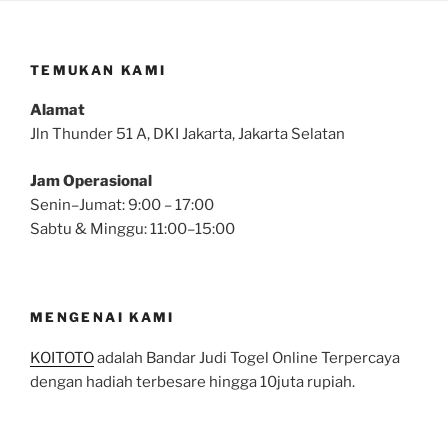
TEMUKAN KAMI
Alamat
Jln Thunder 51 A, DKI Jakarta, Jakarta Selatan
Jam Operasional
Senin–Jumat: 9:00 – 17:00
Sabtu & Minggu: 11:00–15:00
MENGENAI KAMI
KOITOTO
adalah Bandar Judi Togel Online Terpercaya
dengan hadiah terbesare hingga 10juta rupiah.