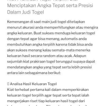
Menciptakan Angka Tepat serta Presisi
Dalam Judi Togel
Kemenangan di saat main judi togel ditetapkan
menurut akurasi anda memperhitungkan atau mengira
angka keluaran. Buat sukses menduga keluaran togel
dengan tepat agar bisa menang, automatis anda
membutuhkan angka terpilih karena tidak bisa anda
akan sukses menang kalau semata-mata menerka
keluaran hasil secara random atau acak. Adapun
sejumlah kiat prakiraan togel terunggul supaya dapat
mendatangkan angka yang tepat serta lebih presisi
antara lain sebagaimana berikut:
 Analisa Hasil Keluaran Togel
Kiat terhebat pertama kali dalam memperkirakan
keluaran togel terpilih agar tepat serta tepat ialah
mengerjakan riset tiap keluaran hasil togel dari