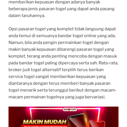
memberikan kepuasan dengan adanya banyak
beberapa jenis pasaran togel yang dapat anda pasang
dalam taruhannya.
Opsi pasaran togel yang komplet tidak langsung dapat
anda temui di semuanya bandar togel online yang ada.
Namun, bila anda pengin permainkan togel dengan
makin banyak kepuasan dibarengi pasaran togel yang
komplet, terang anda penting mencoba dengan masuk
pada bandar togel paling dipercaya serta sah. Rata-rata,
broker judi togel alternatif terpilih terus berikan
service togel sangat memberikan kepuasan yang
diantaranya dengan terus memberi banyak pasaran
togel menarik serta terunggul berikut dengan macam-
macam permainan togelnya yang juga bervariasi.