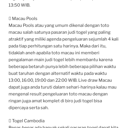
13:50 WIB.
 Macau Pools
Macau Pools atau yang umum dikenal dengan toto
macau salah satunya pasaran judi togel yang paling
atraktif yang miliki agenda pengeluaran sejumlah 4 kali
pada tiap perhitungan satu harinya. Maka dari itu,
tidaklah aneh apabila toto macau ini memberi
pengalaman main judi togel lebih membantu karena
beberapa betaruh punya lebih beberapa pilihan waktu
buat taruhan dengan alternatif waktu pada waktu
13:00, 16:00, 19:00 dan 22:00 WIB. Live draw Macau
dapat juga anda turuti dalam sehari-harinya kalau mau
mengenal result pengeluaran toto macau dengan
ringan juga amat komplet di biro judi togel bisa
dipercaya serta sah.
 Togel Cambodia
Benar-benar ada banyak sekali pasaran togel dapat kita