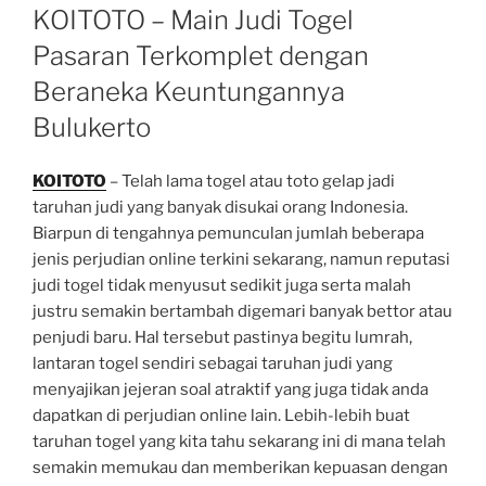
ON
KOITOTO – Main Judi Togel
Pasaran Terkomplet dengan
Beraneka Keuntungannya
Bulukerto
KOITOTO
– Telah lama togel atau toto gelap jadi
taruhan judi yang banyak disukai orang Indonesia.
Biarpun di tengahnya pemunculan jumlah beberapa
jenis perjudian online terkini sekarang, namun reputasi
judi togel tidak menyusut sedikit juga serta malah
justru semakin bertambah digemari banyak bettor atau
penjudi baru. Hal tersebut pastinya begitu lumrah,
lantaran togel sendiri sebagai taruhan judi yang
menyajikan jejeran soal atraktif yang juga tidak anda
dapatkan di perjudian online lain. Lebih-lebih buat
taruhan togel yang kita tahu sekarang ini di mana telah
semakin memukau dan memberikan kepuasan dengan