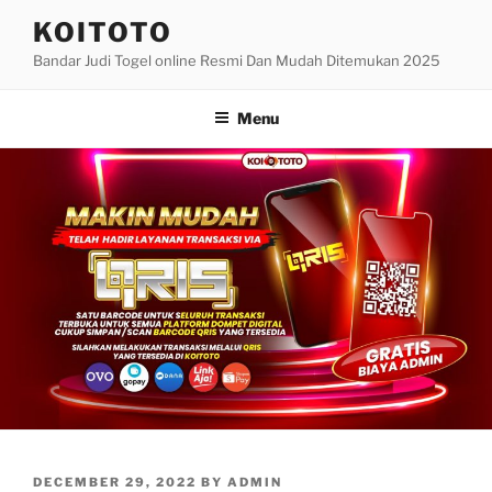
Skip
KOITOTO
to
Bandar Judi Togel online Resmi Dan Mudah Ditemukan 2025
content
Menu
POSTED
DECEMBER 29, 2022
BY
ADMIN