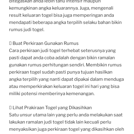
ditegaskan anda lebih tahu intensif maupun
kemungkinan angka keluarannya. Juga, mengenali
result keluaran togel bisa juga memperingan anda
mendapati beberapa angka terpilih selaku bahan bikin
rumus judi togel.
 Buat Perkiraan Gunakan Rumus
Cara perkiraan judi togel terhebat seterusnya yang
pasti dapat anda coba adalah dengan bikin ramalan
gunakan rumus perhitungan sendiri. Membikin rumus
perkiraan togel sudah pasti punya tujuan hasilkan
angka terpilih yang nanti dapat dipakai dalam menduga
atau memperkirakan keluaran togel ini hari yang bisa
miliki potensi memberinya kemenangan.
 Lihat Prakiraan Togel yang Dikasihkan
Satu unsur utama lain yang perlu anda melakukan saat
lakukan ramalan judi togel tidak lain kecuali perlu
menyaksikan juga perkiraan togel yang dikasihkan oleh