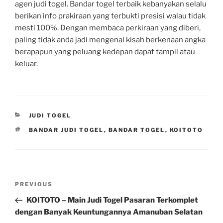
agen judi togel. Bandar togel terbaik kebanyakan selalu
berikan info prakiraan yang terbukti presisi walau tidak
mesti 100%. Dengan membaca perkiraan yang diberi,
paling tidak anda jadi mengenal kisah berkenaan angka
berapapun yang peluang kedepan dapat tampil atau
keluar.
CATEGORIES
JUDI TOGEL
TAGS
BANDAR JUDI TOGEL
,
BANDAR TOGEL
,
KOITOTO
Post
Previous
PREVIOUS
navigation
Post
KOITOTO – Main Judi Togel Pasaran Terkomplet
dengan Banyak Keuntungannya Amanuban Selatan