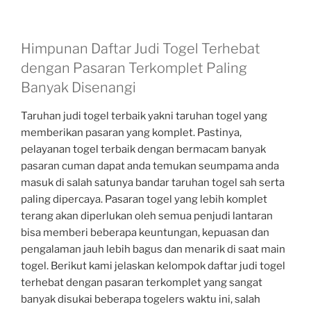
Himpunan Daftar Judi Togel Terhebat
dengan Pasaran Terkomplet Paling
Banyak Disenangi
Taruhan judi togel terbaik yakni taruhan togel yang
memberikan pasaran yang komplet. Pastinya,
pelayanan togel terbaik dengan bermacam banyak
pasaran cuman dapat anda temukan seumpama anda
masuk di salah satunya bandar taruhan togel sah serta
paling dipercaya. Pasaran togel yang lebih komplet
terang akan diperlukan oleh semua penjudi lantaran
bisa memberi beberapa keuntungan, kepuasan dan
pengalaman jauh lebih bagus dan menarik di saat main
togel. Berikut kami jelaskan kelompok daftar judi togel
terhebat dengan pasaran terkomplet yang sangat
banyak disukai beberapa togelers waktu ini, salah