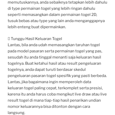
memutuskannya, anda sebaiknya tetapkan lebih dahulu
di type permainan togel yang lebih ringan dahulu
seperti memasangkan dalam permainan togel 2D,
tusuk bebas atau type yang lain anda menganggapnya
lebih enteng buat dipermainkan.
 Tunggu Hasil Keluaran Togel
Lantas, bila anda udah memasangkan taruhan togel
pada model pasaran serta permainan togel yang pas,
sesudah itu anda tinggal menanti saja keluaran hasil
togelnya. Buat ketahui hasil atau result pengeluaran
togelnya, anda dapat turuti berdasar skedul
pengeluaran pasaran togel spesifik yang pasti berbeda.
Lantas, jika bagaimana ingin memperoleh data
keluaran togel paling cepat, terkomplet serta presisi,
karena itu anda harus coba mengikut live draw atau live
result togel di mana tiap-tiap hasil penarikan undian
nomor keluarannya bisa ditonton dengan cara
langsung.