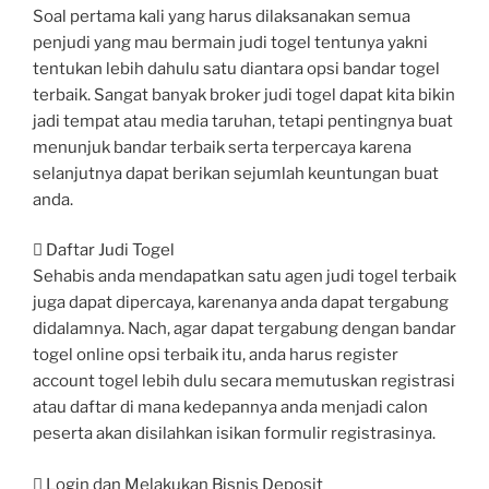
Soal pertama kali yang harus dilaksanakan semua
penjudi yang mau bermain judi togel tentunya yakni
tentukan lebih dahulu satu diantara opsi bandar togel
terbaik. Sangat banyak broker judi togel dapat kita bikin
jadi tempat atau media taruhan, tetapi pentingnya buat
menunjuk bandar terbaik serta terpercaya karena
selanjutnya dapat berikan sejumlah keuntungan buat
anda.
 Daftar Judi Togel
Sehabis anda mendapatkan satu agen judi togel terbaik
juga dapat dipercaya, karenanya anda dapat tergabung
didalamnya. Nach, agar dapat tergabung dengan bandar
togel online opsi terbaik itu, anda harus register
account togel lebih dulu secara memutuskan registrasi
atau daftar di mana kedepannya anda menjadi calon
peserta akan disilahkan isikan formulir registrasinya.
 Login dan Melakukan Bisnis Deposit