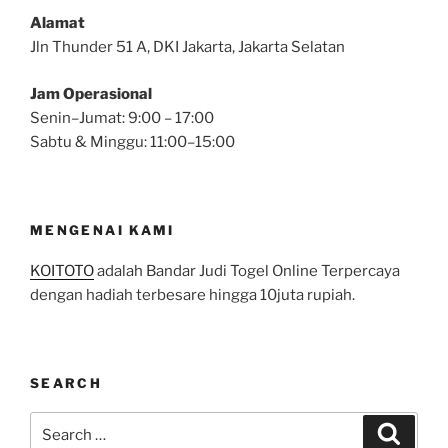
Alamat
Jln Thunder 51 A, DKI Jakarta, Jakarta Selatan
Jam Operasional
Senin–Jumat: 9:00 – 17:00
Sabtu & Minggu: 11:00–15:00
MENGENAI KAMI
KOITOTO
adalah Bandar Judi Togel Online Terpercaya
dengan hadiah terbesare hingga 10juta rupiah.
SEARCH
Search
Search
for: