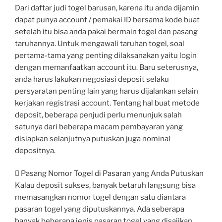
Dari daftar judi togel barusan, karena itu anda dijamin
dapat punya account / pemakai ID bersama kode buat
setelah itu bisa anda pakai bermain togel dan pasang
taruhannya. Untuk mengawali taruhan togel, soal
pertama-tama yang penting dilaksanakan yaitu login
dengan memanfaatkan account itu. Baru seterusnya,
anda harus lakukan negosiasi deposit selaku
persyaratan penting lain yang harus dijalankan selain
kerjakan registrasi account. Tentang hal buat metode
deposit, beberapa penjudi perlu menunjuk salah
satunya dari beberapa macam pembayaran yang
disiapkan selanjutnya putuskan juga nominal
depositnya.
 Pasang Nomor Togel di Pasaran yang Anda Putuskan
Kalau deposit sukses, banyak betaruh langsung bisa
memasangkan nomor togel dengan satu diantara
pasaran togel yang diputuskannya. Ada seberapa
banyak beberapa jenis pasaran togel yang disajikan,