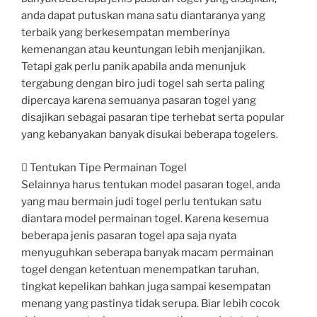
anda dapat putuskan mana satu diantaranya yang
terbaik yang berkesempatan memberinya
kemenangan atau keuntungan lebih menjanjikan.
Tetapi gak perlu panik apabila anda menunjuk
tergabung dengan biro judi togel sah serta paling
dipercaya karena semuanya pasaran togel yang
disajikan sebagai pasaran tipe terhebat serta popular
yang kebanyakan banyak disukai beberapa togelers.
 Tentukan Tipe Permainan Togel
Selainnya harus tentukan model pasaran togel, anda
yang mau bermain judi togel perlu tentukan satu
diantara model permainan togel. Karena kesemua
beberapa jenis pasaran togel apa saja nyata
menyuguhkan seberapa banyak macam permainan
togel dengan ketentuan menempatkan taruhan,
tingkat kepelikan bahkan juga sampai kesempatan
menang yang pastinya tidak serupa. Biar lebih cocok