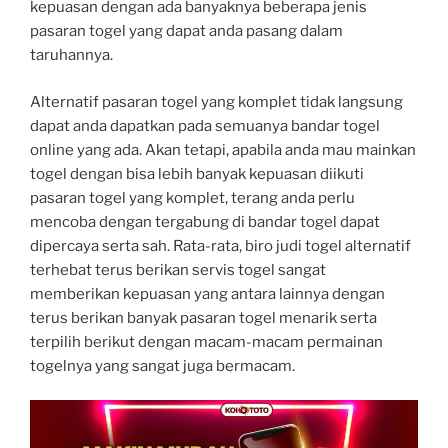
kepuasan dengan ada banyaknya beberapa jenis
pasaran togel yang dapat anda pasang dalam
taruhannya.
Alternatif pasaran togel yang komplet tidak langsung
dapat anda dapatkan pada semuanya bandar togel
online yang ada. Akan tetapi, apabila anda mau mainkan
togel dengan bisa lebih banyak kepuasan diikuti
pasaran togel yang komplet, terang anda perlu
mencoba dengan tergabung di bandar togel dapat
dipercaya serta sah. Rata-rata, biro judi togel alternatif
terhebat terus berikan servis togel sangat
memberikan kepuasan yang antara lainnya dengan
terus berikan banyak pasaran togel menarik serta
terpilih berikut dengan macam-macam permainan
togelnya yang sangat juga bermacam.