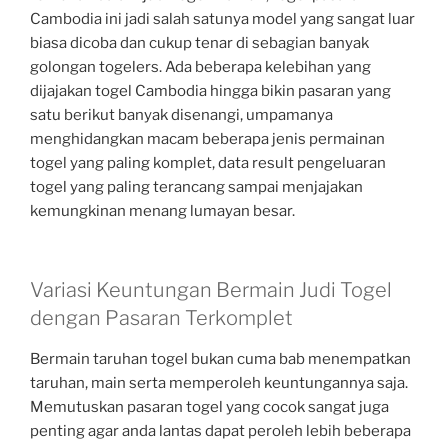
Cambodia ini jadi salah satunya model yang sangat luar
biasa dicoba dan cukup tenar di sebagian banyak
golongan togelers. Ada beberapa kelebihan yang
dijajakan togel Cambodia hingga bikin pasaran yang
satu berikut banyak disenangi, umpamanya
menghidangkan macam beberapa jenis permainan
togel yang paling komplet, data result pengeluaran
togel yang paling terancang sampai menjajakan
kemungkinan menang lumayan besar.
Variasi Keuntungan Bermain Judi Togel
dengan Pasaran Terkomplet
Bermain taruhan togel bukan cuma bab menempatkan
taruhan, main serta memperoleh keuntungannya saja.
Memutuskan pasaran togel yang cocok sangat juga
penting agar anda lantas dapat peroleh lebih beberapa