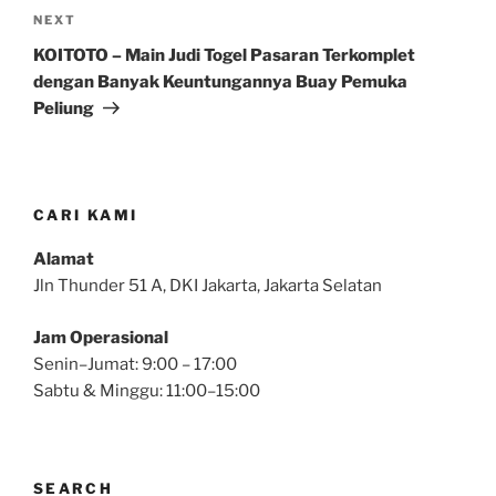
Next
NEXT
Post
KOITOTO – Main Judi Togel Pasaran Terkomplet
dengan Banyak Keuntungannya Buay Pemuka
Peliung
CARI KAMI
Alamat
Jln Thunder 51 A, DKI Jakarta, Jakarta Selatan
Jam Operasional
Senin–Jumat: 9:00 – 17:00
Sabtu & Minggu: 11:00–15:00
SEARCH