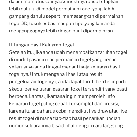
dalam memutuskannya, semestinya anda tetapkan
lebih dahulu di model permainan togel yang lebih
gampang dahulu seperti memasangkan di permainan
togel 2D, tusuk bebas maupun tipe yang lain anda
menganggapnya lebih ringan buat dipermainkan.
 Tunggu Hasil Keluaran Togel
Setelah itu, jika anda udah menempatkan taruhan togel
di model pasaran dan permainan togel yang benar,
seterusnya anda tinggal menanti saja keluaran hasil
togelnya. Untuk mengenali hasil atau result
pengeluaran togelnya, anda dapat turuti berdasar pada
skedul pengeluaran pasaran togel tersendiri yang pasti
berbeda. Lantas, jikamana ingin memperoleh info
keluaran togel paling cepat, terkomplet dan presisi,
karena itu anda harus coba mengikut live draw atau live
result togel di mana tiap-tiap hasil penarikan undian
nomor keluarannya bisa dilihat dengan cara langsung.