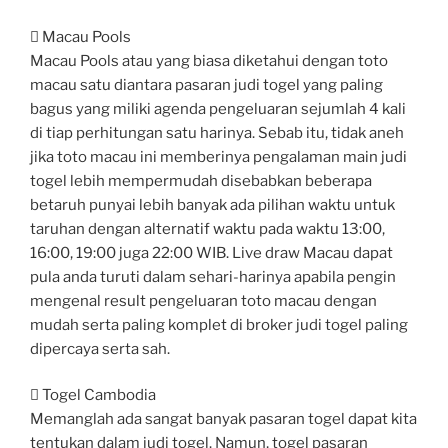
 Macau Pools
Macau Pools atau yang biasa diketahui dengan toto
macau satu diantara pasaran judi togel yang paling
bagus yang miliki agenda pengeluaran sejumlah 4 kali
di tiap perhitungan satu harinya. Sebab itu, tidak aneh
jika toto macau ini memberinya pengalaman main judi
togel lebih mempermudah disebabkan beberapa
betaruh punyai lebih banyak ada pilihan waktu untuk
taruhan dengan alternatif waktu pada waktu 13:00,
16:00, 19:00 juga 22:00 WIB. Live draw Macau dapat
pula anda turuti dalam sehari-harinya apabila pengin
mengenal result pengeluaran toto macau dengan
mudah serta paling komplet di broker judi togel paling
dipercaya serta sah.
 Togel Cambodia
Memanglah ada sangat banyak pasaran togel dapat kita
tentukan dalam judi togel. Namun, togel pasaran