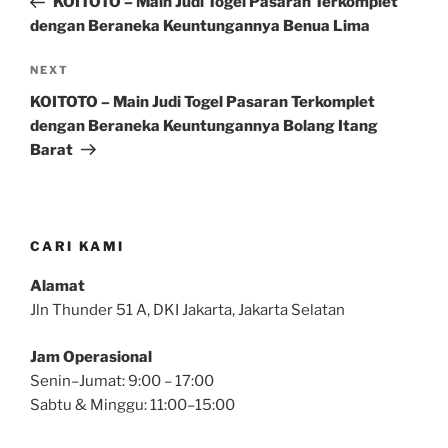
KOITOTO – Main Judi Togel Pasaran Terkomplet
dengan Beraneka Keuntungannya Benua Lima
Next
NEXT
Post
KOITOTO – Main Judi Togel Pasaran Terkomplet
dengan Beraneka Keuntungannya Bolang Itang
Barat
CARI KAMI
Alamat
Jln Thunder 51 A, DKI Jakarta, Jakarta Selatan
Jam Operasional
Senin–Jumat: 9:00 – 17:00
Sabtu & Minggu: 11:00–15:00