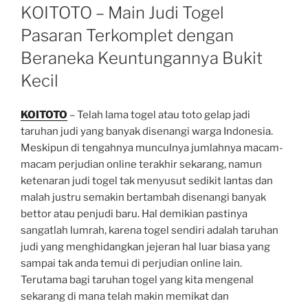
ON
KOITOTO – Main Judi Togel
Pasaran Terkomplet dengan
Beraneka Keuntungannya Bukit
Kecil
KOITOTO
– Telah lama togel atau toto gelap jadi
taruhan judi yang banyak disenangi warga Indonesia.
Meskipun di tengahnya munculnya jumlahnya macam-
macam perjudian online terakhir sekarang, namun
ketenaran judi togel tak menyusut sedikit lantas dan
malah justru semakin bertambah disenangi banyak
bettor atau penjudi baru. Hal demikian pastinya
sangatlah lumrah, karena togel sendiri adalah taruhan
judi yang menghidangkan jejeran hal luar biasa yang
sampai tak anda temui di perjudian online lain.
Terutama bagi taruhan togel yang kita mengenal
sekarang di mana telah makin memikat dan