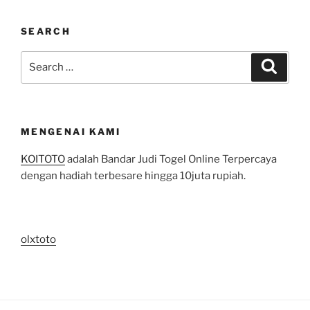
SEARCH
Search
Search
for:
MENGENAI KAMI
KOITOTO
adalah Bandar Judi Togel Online Terpercaya
dengan hadiah terbesare hingga 10juta rupiah.
olxtoto