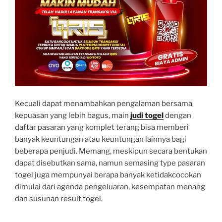
Kecuali dapat menambahkan pengalaman bersama
kepuasan yang lebih bagus, main
judi togel
dengan
daftar pasaran yang komplet terang bisa memberi
banyak keuntungan atau keuntungan lainnya bagi
beberapa penjudi. Memang, meskipun secara bentukan
dapat disebutkan sama, namun semasing type pasaran
togel juga mempunyai berapa banyak ketidakcocokan
dimulai dari agenda pengeluaran, kesempatan menang
dan susunan result togel.