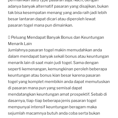
adanya banyak alternatif pasaran yang disajikan, bukan
tak bisa kesempatan menang yang anda raih jadi lebih
besar lantaran dapat dicari atau diperoleh lewat
pasaran togel mana pun dimainkan.
 Peluang Mendapat Banyak Bonus dan Keuntungan
Menarik Lain
Jumlahnya pasaran togel makin memudahkan anda
dalam mendapat banyak sekali bonus atau keuntungan
menarik lain di saat main judi togel. Sama dengan
seperti kemenangan, kemungkinan peroleh beberapa
keuntungan atau bonus kian besar karena pasaran
togel yang komplet membikin anda dapat memutuskan
di pasaran mana pun yang semisal dapat
mendatangkan keuntungan amat prospektif. Sebab di
dasarnya, tiap-tiap beberapa jenis pasaran togel
mempunyai intensif keuntungan beragam maka
sejumlah macamnya butuh anda coba serta bukan