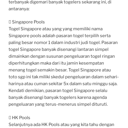
terbanyak digemari banyak togelers sekarang ini, di
antaranya:
 Singapore Pools
Togel Singapore atau yang yang memiliki nama
Singapore pools adalah pasaran togel terpilih serta
paling besar nomor 1 dalam industri judi togel. Pasaran
togel Singapore banyak disenangi lantaran simpel
dimainkan dengan susunan pengeluaran togel ringan
diperhitungkan maka dari itu jamin kesempatan
menang togel semakin besar. Togel Singapore atau
toto sgp ini tak miliki skedul pengeluaran dalam sehari-
harinya atau cuman sekitar 5x dalam satu minggu saja.
Kendati demikian, pasaran togel Singapore selalu
banyak disenangi banyak togelers karena agenda
pengeluaran yang terus-menerus simpel dituruti.
 HK Pools
Selanjutnya ada HK Pools atau yang kita tahu dengan