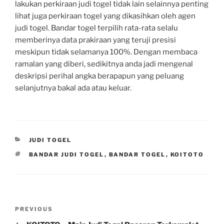
lakukan perkiraan judi togel tidak lain selainnya penting
lihat juga perkiraan togel yang dikasihkan oleh agen
judi togel. Bandar togel terpilih rata-rata selalu
memberinya data prakiraan yang teruji presisi
meskipun tidak selamanya 100%. Dengan membaca
ramalan yang diberi, sedikitnya anda jadi mengenal
deskripsi perihal angka berapapun yang peluang
selanjutnya bakal ada atau keluar.
CATEGORIES
JUDI TOGEL
TAGS
BANDAR JUDI TOGEL
,
BANDAR TOGEL
,
KOITOTO
Post
Previous
PREVIOUS
navigation
Post