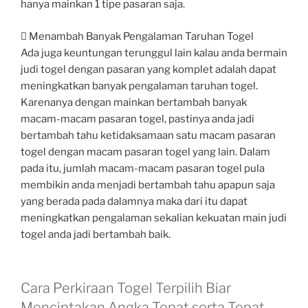
hanya mainkan 1 tipe pasaran saja.
 Menambah Banyak Pengalaman Taruhan Togel
Ada juga keuntungan terunggul lain kalau anda bermain
judi togel dengan pasaran yang komplet adalah dapat
meningkatkan banyak pengalaman taruhan togel.
Karenanya dengan mainkan bertambah banyak
macam-macam pasaran togel, pastinya anda jadi
bertambah tahu ketidaksamaan satu macam pasaran
togel dengan macam pasaran togel yang lain. Dalam
pada itu, jumlah macam-macam pasaran togel pula
membikin anda menjadi bertambah tahu apapun saja
yang berada pada dalamnya maka dari itu dapat
meningkatkan pengalaman sekalian kekuatan main judi
togel anda jadi bertambah baik.
Cara Perkiraan Togel Terpilih Biar
Menciptakan Angka Tepat serta Tepat