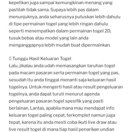
kepelikan juga sampai kemungkinan menang yang
pastilah tidak sama. Supaya lebih pas dalam
menunjuknya, anda seharusnya putuskan lebih dahulu
di tipe permainan togel yang lebih ringan dahulu
seperti menempatkan dalam permainan togel 2D,
tusuk bebas atau model yang lain anda
menganggapnya lebih mudah buat dipermainkan.
 Tunggu Hasil Keluaran Togel
Lalu, jikalau anda udah memasangkan taruhan togel
pada macam pasaran serta permainan togel yang pas,
sesudah itu anda tinggal menanti saja keluaran hasil
togelnya. Untuk mengerti hasil atau result pengeluaran
togelnya, anda dapat turuti menurut agenda
pengeluaran pasaran togel spesifik yang pasti
berlainan. Lantas, apabila mana mau mendapat info
keluaran togel paling cepat, terkomplet namun juga
tepat, karena itu anda mesti coba ikuti live draw atau
live result togel di mana tiap hasil penarikan undian