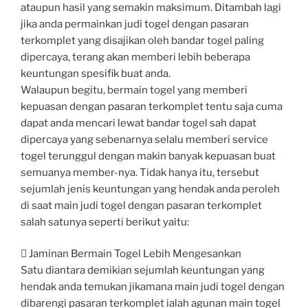
ataupun hasil yang semakin maksimum. Ditambah lagi
jika anda permainkan judi togel dengan pasaran
terkomplet yang disajikan oleh bandar togel paling
dipercaya, terang akan memberi lebih beberapa
keuntungan spesifik buat anda.
Walaupun begitu, bermain togel yang memberi
kepuasan dengan pasaran terkomplet tentu saja cuma
dapat anda mencari lewat bandar togel sah dapat
dipercaya yang sebenarnya selalu memberi service
togel terunggul dengan makin banyak kepuasan buat
semuanya member-nya. Tidak hanya itu, tersebut
sejumlah jenis keuntungan yang hendak anda peroleh
di saat main judi togel dengan pasaran terkomplet
salah satunya seperti berikut yaitu:
 Jaminan Bermain Togel Lebih Mengesankan
Satu diantara demikian sejumlah keuntungan yang
hendak anda temukan jikamana main judi togel dengan
dibarengi pasaran terkomplet ialah agunan main togel