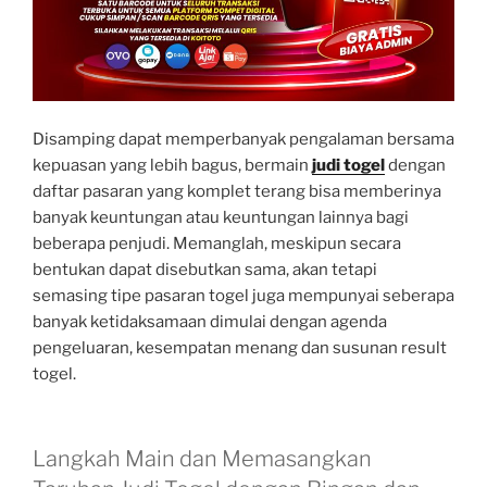
Disamping dapat memperbanyak pengalaman bersama
kepuasan yang lebih bagus, bermain
judi togel
dengan
daftar pasaran yang komplet terang bisa memberinya
banyak keuntungan atau keuntungan lainnya bagi
beberapa penjudi. Memanglah, meskipun secara
bentukan dapat disebutkan sama, akan tetapi
semasing tipe pasaran togel juga mempunyai seberapa
banyak ketidaksamaan dimulai dengan agenda
pengeluaran, kesempatan menang dan susunan result
togel.
Langkah Main dan Memasangkan