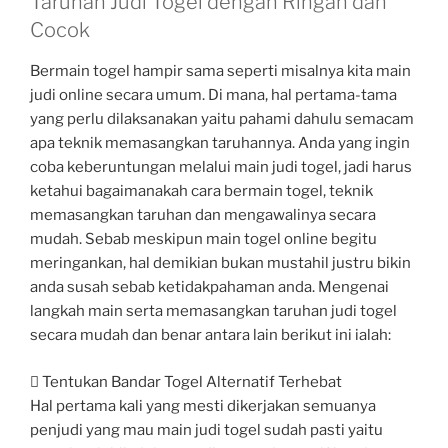
Taruhan Judi Togel dengan Ringan dan
Cocok
Bermain togel hampir sama seperti misalnya kita main
judi online secara umum. Di mana, hal pertama-tama
yang perlu dilaksanakan yaitu pahami dahulu semacam
apa teknik memasangkan taruhannya. Anda yang ingin
coba keberuntungan melalui main judi togel, jadi harus
ketahui bagaimanakah cara bermain togel, teknik
memasangkan taruhan dan mengawalinya secara
mudah. Sebab meskipun main togel online begitu
meringankan, hal demikian bukan mustahil justru bikin
anda susah sebab ketidakpahaman anda. Mengenai
langkah main serta memasangkan taruhan judi togel
secara mudah dan benar antara lain berikut ini ialah:
 Tentukan Bandar Togel Alternatif Terhebat
Hal pertama kali yang mesti dikerjakan semuanya
penjudi yang mau main judi togel sudah pasti yaitu