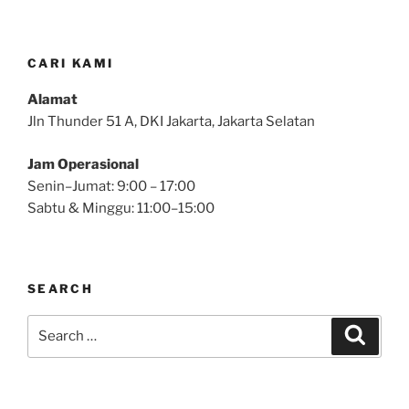
CARI KAMI
Alamat
Jln Thunder 51 A, DKI Jakarta, Jakarta Selatan
Jam Operasional
Senin–Jumat: 9:00 – 17:00
Sabtu & Minggu: 11:00–15:00
SEARCH
Search
Search
for: