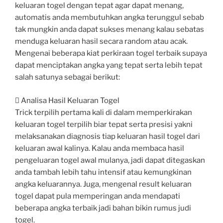
keluaran togel dengan tepat agar dapat menang,
automatis anda membutuhkan angka terunggul sebab
tak mungkin anda dapat sukses menang kalau sebatas
menduga keluaran hasil secara random atau acak.
Mengenai beberapa kiat perkiraan togel terbaik supaya
dapat menciptakan angka yang tepat serta lebih tepat
salah satunya sebagai berikut:
 Analisa Hasil Keluaran Togel
Trick terpilih pertama kali di dalam memperkirakan
keluaran togel terpilih biar tepat serta presisi yakni
melaksanakan diagnosis tiap keluaran hasil togel dari
keluaran awal kalinya. Kalau anda membaca hasil
pengeluaran togel awal mulanya, jadi dapat ditegaskan
anda tambah lebih tahu intensif atau kemungkinan
angka keluarannya. Juga, mengenal result keluaran
togel dapat pula memperingan anda mendapati
beberapa angka terbaik jadi bahan bikin rumus judi
togel.