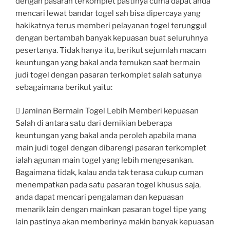
dengan pasaran terkomplet pastinya cuma dapat anda
mencari lewat bandar togel sah bisa dipercaya yang
hakikatnya terus memberi pelayanan togel terunggul
dengan bertambah banyak kepuasan buat seluruhnya
pesertanya. Tidak hanya itu, berikut sejumlah macam
keuntungan yang bakal anda temukan saat bermain
judi togel dengan pasaran terkomplet salah satunya
sebagaimana berikut yaitu:
 Jaminan Bermain Togel Lebih Memberi kepuasan
Salah di antara satu dari demikian beberapa
keuntungan yang bakal anda peroleh apabila mana
main judi togel dengan dibarengi pasaran terkomplet
ialah agunan main togel yang lebih mengesankan.
Bagaimana tidak, kalau anda tak terasa cukup cuman
menempatkan pada satu pasaran togel khusus saja,
anda dapat mencari pengalaman dan kepuasan
menarik lain dengan mainkan pasaran togel tipe yang
lain pastinya akan memberinya makin banyak kepuasan