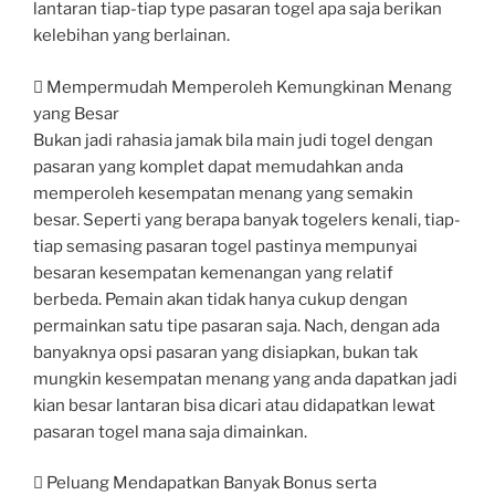
lantaran tiap-tiap type pasaran togel apa saja berikan
kelebihan yang berlainan.
 Mempermudah Memperoleh Kemungkinan Menang
yang Besar
Bukan jadi rahasia jamak bila main judi togel dengan
pasaran yang komplet dapat memudahkan anda
memperoleh kesempatan menang yang semakin
besar. Seperti yang berapa banyak togelers kenali, tiap-
tiap semasing pasaran togel pastinya mempunyai
besaran kesempatan kemenangan yang relatif
berbeda. Pemain akan tidak hanya cukup dengan
permainkan satu tipe pasaran saja. Nach, dengan ada
banyaknya opsi pasaran yang disiapkan, bukan tak
mungkin kesempatan menang yang anda dapatkan jadi
kian besar lantaran bisa dicari atau didapatkan lewat
pasaran togel mana saja dimainkan.
 Peluang Mendapatkan Banyak Bonus serta