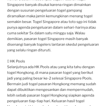
Singapore banyak disukai karena ringan dimainkan
dengan susunan pengeluaran togel gampang
diramalkan maka jamin kemungkinan menang togel
semakin besar. Togel Singapore atau toto sgp ini tidak
punya agenda pengeluaran dalam sehari-harinya atau
cuma sekitar 5x dalam satu minggu saja. Walau
demikian, pasaran togel Singapore masih banyak
disenangi banyak togelers lantaran skedul pengeluaran
yang selalu ringan dituruti.
 HK Pools
Selanjutnya ada HK Pools atau yang kita tahu dengan
togel Hongkong, di mana pasaran togel yang berikut
jadi yang paling besar ke-2 selesai Singapore Pools.
Bermain judi togel pasaran Hongkong memang sudah
dapat dibuktikan mengesankan dan mempermudah,
lebih sebab pasaran togel Hongkong siapkan agenda
pengeluaran tiap-tiap hari. Keluaran hasil togel