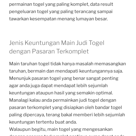
permainan togel yang paling komplet, data result
pengeluaran togel yang paling terancang sampai
tawarkan kesempatan menang lumayan besar.
Jenis Keuntungan Main Judi Togel
dengan Pasaran Terkomplet
Main taruhan togel tidak hanya masalah memasangkan
taruhan, bermain dan mendapati keuntungannya saja.
Menunjuk pasaran togel yang benar sangat penting
agar anda juga dapat mendapat lebih sejumlah
keuntungan ataupun hasil yang semakin optimal.
Manalagi kalau anda permainkan judi togel dengan
pasaran terkomplet yang disiapkan oleh bandar togel
paling dipercaya, terang bakal memberi lebih sejumlah
keuntungan tertentu buat anda.
Walaupun begitu, main togel yang mengesankan