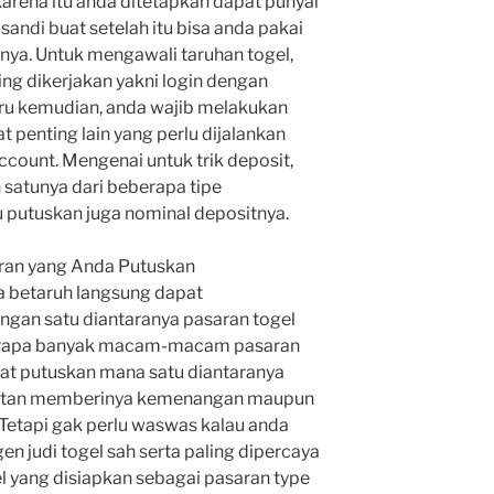
 karena itu anda ditetapkan dapat punyai
andi buat setelah itu bisa anda pakai
nya. Untuk mengawali taruhan togel,
ing dikerjakan yakni login dengan
ru kemudian, anda wajib melakukan
t penting lain yang perlu dijalankan
ccount. Mengenai untuk trik deposit,
h satunya dari beberapa tipe
u putuskan juga nominal depositnya.
ran yang Anda Putuskan
a betaruh langsung dapat
an satu diantaranya pasaran togel
berapa banyak macam-macam pasaran
pat putuskan mana satu diantaranya
patan memberinya kemenangan maupun
 Tetapi gak perlu waswas kalau anda
judi togel sah serta paling dipercaya
l yang disiapkan sebagai pasaran type