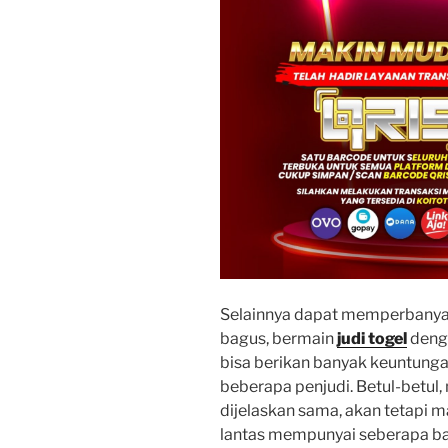
Selainnya dapat memperbanya
bagus, bermain
judi togel
denga
bisa berikan banyak keuntunga
beberapa penjudi. Betul-betul
dijelaskan sama, akan tetapi
lantas mempunyai seberapa b