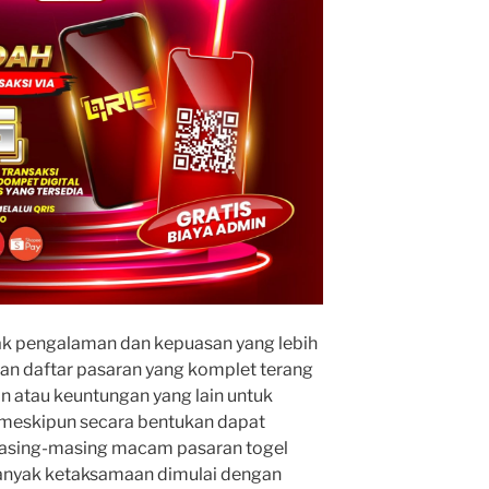
k pengalaman dan kepuasan yang lebih
n daftar pasaran yang komplet terang
n atau keuntungan yang lain untuk
, meskipun secara bentukan dapat
 masing-masing macam pasaran togel
anyak ketaksamaan dimulai dengan