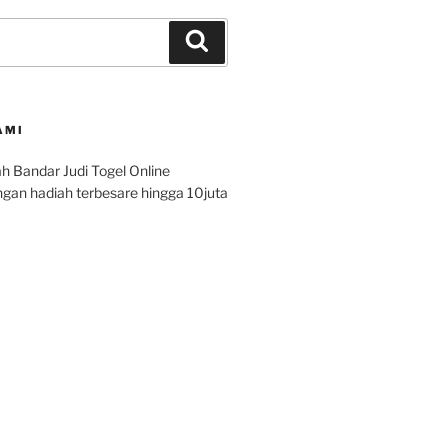
Search
AMI
h Bandar Judi Togel Online
gan hadiah terbesare hingga 10juta