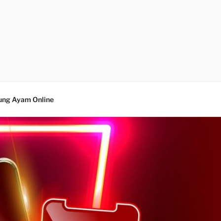
ung Ayam Online