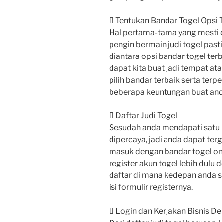
 Tentukan Bandar Togel Opsi 
Hal pertama-tama yang mesti d
pengin bermain judi togel past
diantara opsi bandar togel ter
dapat kita buat jadi tempat ata
pilih bandar terbaik serta ter
beberapa keuntungan buat and
 Daftar Judi Togel
Sesudah anda mendapati satu bi
dipercaya, jadi anda dapat ter
masuk dengan bandar togel onlin
register akun togel lebih dul
daftar di mana kedepan anda s
isi formulir registernya.
 Login dan Kerjakan Bisnis De