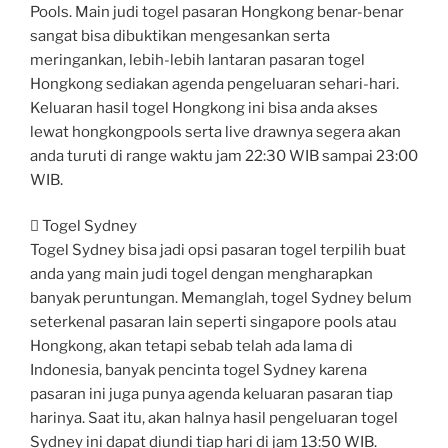
Pools. Main judi togel pasaran Hongkong benar-benar
sangat bisa dibuktikan mengesankan serta
meringankan, lebih-lebih lantaran pasaran togel
Hongkong sediakan agenda pengeluaran sehari-hari.
Keluaran hasil togel Hongkong ini bisa anda akses
lewat hongkongpools serta live drawnya segera akan
anda turuti di range waktu jam 22:30 WIB sampai 23:00
WIB.
 Togel Sydney
Togel Sydney bisa jadi opsi pasaran togel terpilih buat
anda yang main judi togel dengan mengharapkan
banyak peruntungan. Memanglah, togel Sydney belum
seterkenal pasaran lain seperti singapore pools atau
Hongkong, akan tetapi sebab telah ada lama di
Indonesia, banyak pencinta togel Sydney karena
pasaran ini juga punya agenda keluaran pasaran tiap
harinya. Saat itu, akan halnya hasil pengeluaran togel
Sydney ini dapat diundi tiap hari di jam 13:50 WIB.