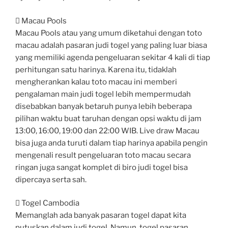
 Macau Pools
Macau Pools atau yang umum diketahui dengan toto
macau adalah pasaran judi togel yang paling luar biasa
yang memiliki agenda pengeluaran sekitar 4 kali di tiap
perhitungan satu harinya. Karena itu, tidaklah
mengherankan kalau toto macau ini memberi
pengalaman main judi togel lebih mempermudah
disebabkan banyak betaruh punya lebih beberapa
pilihan waktu buat taruhan dengan opsi waktu di jam
13:00, 16:00, 19:00 dan 22:00 WIB. Live draw Macau
bisa juga anda turuti dalam tiap harinya apabila pengin
mengenali result pengeluaran toto macau secara
ringan juga sangat komplet di biro judi togel bisa
dipercaya serta sah.
 Togel Cambodia
Memanglah ada banyak pasaran togel dapat kita
putuskan dalam judi togel. Namun, togel pasaran