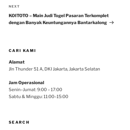
Next
NEXT
Post
KOITOTO – Main Judi Togel Pasaran Terkomplet
dengan Banyak Keuntungannya Bantarkalong
CARI KAMI
Alamat
Jln Thunder 51 A, DKI Jakarta, Jakarta Selatan
Jam Operasional
Senin–Jumat: 9:00 – 17:00
Sabtu & Minggu: 11:00–15:00
SEARCH