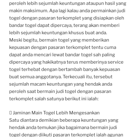
peroleh lebih sejumlah keuntungan ataupun hasil yang
makin maksimum. Apa lagi kalau anda permainkan judi
togel dengan pasaran terkomplet yang disiapkan oleh
bandar togel dapat dipercaya, terang akan memberi
lebih sejumlah keuntungan khusus buat anda.
Meski begitu, bermain togel yang memberikan
kepuasan dengan pasaran terkomplet tentu cuma
dapat anda mencari lewat bandar togel sah paling
dipercaya yang hakikatnya terus memberinya service
togel terhebat dengan bertambah banyak kepuasan
buat semua anggotanya. Terkecuali itu, tersebut
sejumlah macam keuntungan yang hendak anda
peroleh saat bermain judi togel dengan pasaran
terkomplet salah satunya berikut ini ialah:
 Jaminan Main Togel Lebih Mengesankan
Satu diantara demikian beberapa keuntungan yang
hendak anda temukan jika bagaimana bermain judi
togel dengan diikuti pasaran terkomplet ialah agunan