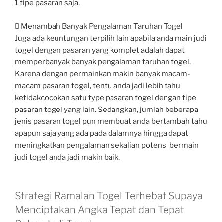
1 tipe pasaran saja.
 Menambah Banyak Pengalaman Taruhan Togel
Juga ada keuntungan terpilih lain apabila anda main judi
togel dengan pasaran yang komplet adalah dapat
memperbanyak banyak pengalaman taruhan togel.
Karena dengan permainkan makin banyak macam-
macam pasaran togel, tentu anda jadi lebih tahu
ketidakcocokan satu type pasaran togel dengan tipe
pasaran togel yang lain. Sedangkan, jumlah beberapa
jenis pasaran togel pun membuat anda bertambah tahu
apapun saja yang ada pada dalamnya hingga dapat
meningkatkan pengalaman sekalian potensi bermain
judi togel anda jadi makin baik.
Strategi Ramalan Togel Terhebat Supaya
Menciptakan Angka Tepat dan Tepat