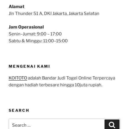
Alamat
Jln Thunder 51 A, DKI Jakarta, Jakarta Selatan
Jam Operasional
Senin–Jumat: 9:00 – 17:00
Sabtu & Minggu: 11:00–15:00
MENGENAI KAMI
KOITOTO
adalah Bandar Judi Togel Online Terpercaya
dengan hadiah terbesare hingga 10juta rupiah.
SEARCH
Search
Search
for: