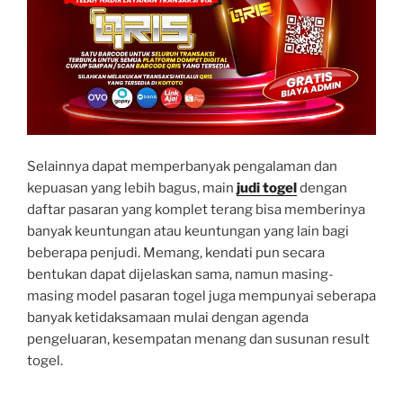
Selainnya dapat memperbanyak pengalaman dan
kepuasan yang lebih bagus, main
judi togel
dengan
daftar pasaran yang komplet terang bisa memberinya
banyak keuntungan atau keuntungan yang lain bagi
beberapa penjudi. Memang, kendati pun secara
bentukan dapat dijelaskan sama, namun masing-
masing model pasaran togel juga mempunyai seberapa
banyak ketidaksamaan mulai dengan agenda
pengeluaran, kesempatan menang dan susunan result
togel.