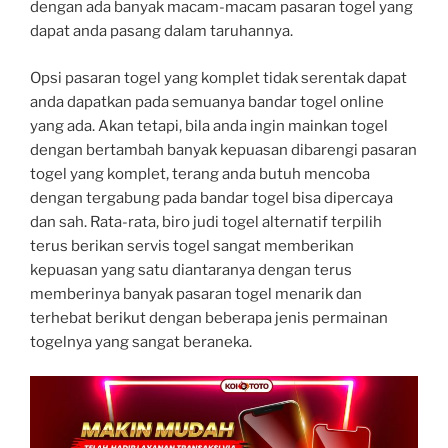
dengan ada banyak macam-macam pasaran togel yang
dapat anda pasang dalam taruhannya.
Opsi pasaran togel yang komplet tidak serentak dapat
anda dapatkan pada semuanya bandar togel online
yang ada. Akan tetapi, bila anda ingin mainkan togel
dengan bertambah banyak kepuasan dibarengi pasaran
togel yang komplet, terang anda butuh mencoba
dengan tergabung pada bandar togel bisa dipercaya
dan sah. Rata-rata, biro judi togel alternatif terpilih
terus berikan servis togel sangat memberikan
kepuasan yang satu diantaranya dengan terus
memberinya banyak pasaran togel menarik dan
terhebat berikut dengan beberapa jenis permainan
togelnya yang sangat beraneka.