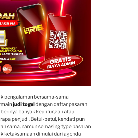
ak pengalaman bersama-sama
ermain
judi togel
dengan daftar pasaran
berinya banyak keuntungan atau
apa penjudi. Betul-betul, kendati pun
skan sama, namun semasing type pasaran
ak ketaksamaan dimulai dari agenda