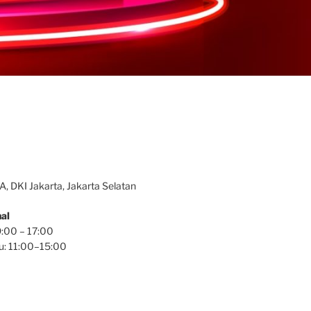
A, DKI Jakarta, Jakarta Selatan
al
9:00 – 17:00
u: 11:00–15:00