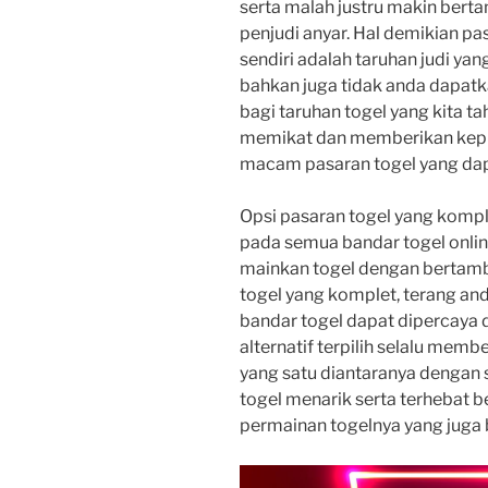
serta malah justru makin bert
penjudi anyar. Hal demikian pa
sendiri adalah taruhan judi ya
bahkan juga tidak anda dapatka
bagi taruhan togel yang kita 
memikat dan memberikan kep
macam pasaran togel yang dap
Opsi pasaran togel yang kompl
pada semua bandar togel onlin
mainkan togel dengan bertamb
togel yang komplet, terang a
bandar togel dapat dipercaya d
alternatif terpilih selalu mem
yang satu diantaranya dengan
togel menarik serta terheba
permainan togelnya yang jug