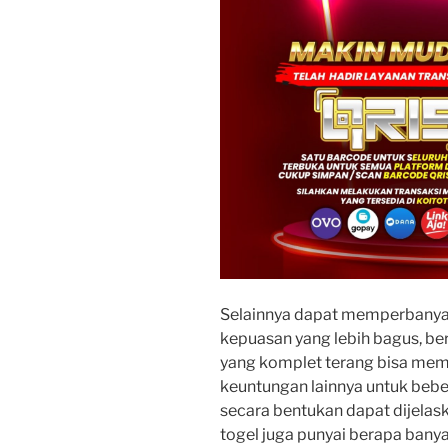
Selainnya dapat memperbany
kepuasan yang lebih bagus, b
yang komplet terang bisa mem
keuntungan lainnya untuk beber
secara bentukan dapat dijela
togel juga punyai berapa bany