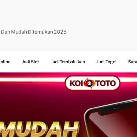
mi Dan Mudah Ditemukan 2025
Online
Judi Slot
Judi Tembak ikan
Judi Togel
Sab