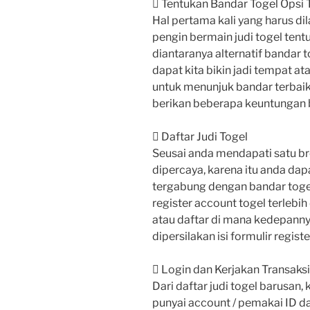
 Tentukan Bandar Togel Opsi T
Hal pertama kali yang harus di
pengin bermain judi togel tentu
diantaranya alternatif bandar t
dapat kita bikin jadi tempat ata
untuk menunjuk bandar terbaik
berikan beberapa keuntungan 
 Daftar Judi Togel
Seusai anda mendapati satu bro
dipercaya, karena itu anda da
tergabung dengan bandar togel 
register account togel terleb
atau daftar di mana kedepanny
dipersilakan isi formulir regist
 Login dan Kerjakan Transaksi
Dari daftar judi togel barusan,
punyai account / pemakai ID d