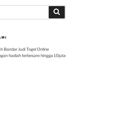
Search
AMI
h Bandar Judi Togel Online
gan hadiah terbesare hingga 10juta