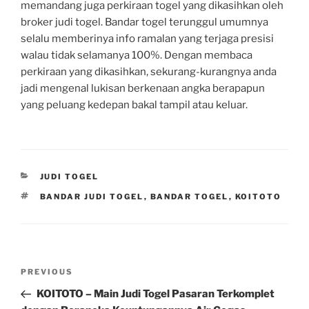
memandang juga perkiraan togel yang dikasihkan oleh
broker judi togel. Bandar togel terunggul umumnya
selalu memberinya info ramalan yang terjaga presisi
walau tidak selamanya 100%. Dengan membaca
perkiraan yang dikasihkan, sekurang-kurangnya anda
jadi mengenal lukisan berkenaan angka berapapun
yang peluang kedepan bakal tampil atau keluar.
CATEGORIES
JUDI TOGEL
TAGS
BANDAR JUDI TOGEL
,
BANDAR TOGEL
,
KOITOTO
Post
Previous
PREVIOUS
navigation
Post
KOITOTO – Main Judi Togel Pasaran Terkomplet