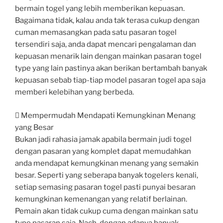
bermain togel yang lebih memberikan kepuasan.
Bagaimana tidak, kalau anda tak terasa cukup dengan
cuman memasangkan pada satu pasaran togel
tersendiri saja, anda dapat mencari pengalaman dan
kepuasan menarik lain dengan mainkan pasaran togel
type yang lain pastinya akan berikan bertambah banyak
kepuasan sebab tiap-tiap model pasaran togel apa saja
memberi kelebihan yang berbeda.
 Mempermudah Mendapati Kemungkinan Menang
yang Besar
Bukan jadi rahasia jamak apabila bermain judi togel
dengan pasaran yang komplet dapat memudahkan
anda mendapat kemungkinan menang yang semakin
besar. Seperti yang seberapa banyak togelers kenali,
setiap semasing pasaran togel pasti punyai besaran
kemungkinan kemenangan yang relatif berlainan.
Pemain akan tidak cukup cuma dengan mainkan satu
type pasaran saja. Nach, dengan adanya banyak