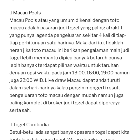
 Macau Pools
Macau Pools atau yang umum dikenal dengan toto
macau adalah pasaran judi togel yang paling atraktif
yang punyai agenda pengeluaran sekitar 4 kali di tiap-
tiap perhitungan satu harinya. Maka dari itu, tidaklah
heran jika toto macau ini berikan pengalaman main judi
togel lebih membantu dipicu banyak betaruh punya
lebih banyak terdapat pilihan waktu untuk taruhan
dengan opsi waktu pada jam 13:00, 16:00, 19:00 namun
juga 22:00 WIB. Live draw Macau dapat anda turuti
dalam sehari-harinya kalau pengin mengerti result
pengeluaran toto macau dengan mudah namun juga
paling komplet di broker judi togel dapat dipercaya
serta sah.
 Togel Cambodia
Betul-betul ada sangat banyak pasaran togel dapat kita
tentukan dalam judi togel. Walau demikian, togel