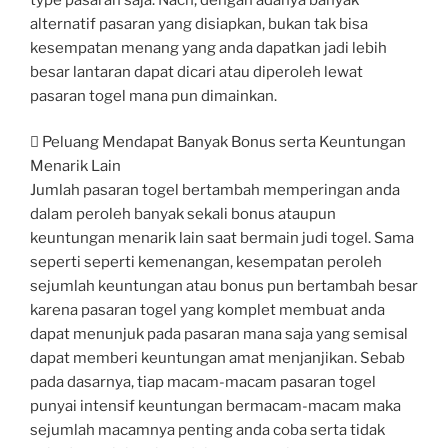
alternatif pasaran yang disiapkan, bukan tak bisa
kesempatan menang yang anda dapatkan jadi lebih
besar lantaran dapat dicari atau diperoleh lewat
pasaran togel mana pun dimainkan.
 Peluang Mendapat Banyak Bonus serta Keuntungan
Menarik Lain
Jumlah pasaran togel bertambah memperingan anda
dalam peroleh banyak sekali bonus ataupun
keuntungan menarik lain saat bermain judi togel. Sama
seperti seperti kemenangan, kesempatan peroleh
sejumlah keuntungan atau bonus pun bertambah besar
karena pasaran togel yang komplet membuat anda
dapat menunjuk pada pasaran mana saja yang semisal
dapat memberi keuntungan amat menjanjikan. Sebab
pada dasarnya, tiap macam-macam pasaran togel
punyai intensif keuntungan bermacam-macam maka
sejumlah macamnya penting anda coba serta tidak