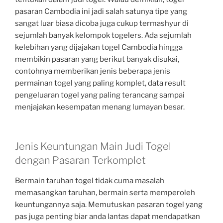
pasaran Cambodia ini jadi salah satunya tipe yang
sangat luar biasa dicoba juga cukup termashyur di
sejumlah banyak kelompok togelers. Ada sejumlah
kelebihan yang dijajakan togel Cambodia hingga
membikin pasaran yang berikut banyak disukai,
contohnya memberikan jenis beberapa jenis
permainan togel yang paling komplet, data result
pengeluaran togel yang paling terancang sampai
menjajakan kesempatan menang lumayan besar.
Jenis Keuntungan Main Judi Togel
dengan Pasaran Terkomplet
Bermain taruhan togel tidak cuma masalah
memasangkan taruhan, bermain serta memperoleh
keuntungannya saja. Memutuskan pasaran togel yang
pas juga penting biar anda lantas dapat mendapatkan