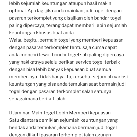
lebih sejumlah keuntungan ataupun hasil makin
optimal. Apa lagi jika anda mainkan judi togel dengan
pasaran terkomplet yang disajikan oleh bandar togel
paling dipercaya, terang dapat memberi lebih sejumlah
keuntungan khusus buat anda.
Walau begitu, bermain togel yang memberi kepuasan
dengan pasaran terkomplet tentu saja cuma dapat
anda mencari lewat bandar togel sah paling dipercaya
yang hakikatnya selalu berikan service togel terbaik
dengan bisa lebih banyak kepuasan buat semua
member-nya. Tidak hanya itu, tersebut sejumlah variasi
keuntungan yang bisa anda temukan saat bermain judi
togel dengan pasaran terkomplet salah satunya
sebagaimana berikut ialah:
 Jaminan Main Togel Lebih Memberi kepuasan
Satu diantara demikian sejumlah keuntungan yang
hendak anda temukan jikamana bermain judi togel
dengan diikuti pasaran terkomplet ialah agunan