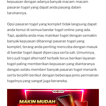
kepuasan dengan adanya banyak macam-macam
pasaran togel yang dapat anda pasang dalam
taruhannya.
Opsi pasaran togel yang komplet tidak langsung dapat
anda temui di semua bandar togel online yang ada.
Tapi, apabila anda mau mainkan togel dengan semakin
banyak kepuasan dibarengi pasaran togel yang
komplet, terang anda penting mencoba dengan masuk
di bandar togel dapat dipercaya serta sah. Umumnya,
biro judi togel alternatif terbaik terus berikan layanan
togel paling memberikan kepuasan yang diantaranya
dengan selalu memberi banyak pasaran togel menarik
serta terpilih berikut dengan beberapa jenis permainan
togelnya yang sangat juga beraneka.