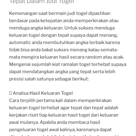
Tepat Dalam Judi Togel
Kemenangan saat bermain judi togel dipastikan
berdasar pada ketepatan anda memperkirakan atau
menduga angka keluaran. Untuk sukses menduga
keluaran togel dengan tepat supaya dapat menang,
automatic anda membutuhkan angka terbaik karena
tidak bisa anda bakal sukses menang kalau semata-
mata mengira keluaran hasil secara random atau acak.
Mengenai sejumlah kiat ramalan togel terhebat supaya
dapat mendatangkan angka yang tepat serta lebih
presisi salah satunya sebagai berikut:
 Analisa Hasil Keluaran Togel
Cara terpilih pertama kali dalam memperkirakan
keluaran togel terhebat agar tepat dan tepat adalah
kerjakan riset tiap keluaran hasil togel dari keluaran
awal mulanya. Apabila anda membaca hasil
pengeluaran togel awal kalinya, karenanya dapat