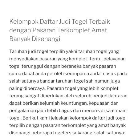
Kelompok Daftar Judi Togel Terbaik
dengan Pasaran Terkomplet Amat
Banyak Disenangi
Taruhan judi togel terpilih yakni taruhan togel yang
menyediakan pasaran yang komplet. Tentu, pelayanan
togel terunggul dengan beraneka banyak pasaran
cuma dapat anda peroleh seumpama anda masuk pada
salah satunya bandar taruhan togel sah namun juga
paling dipercaya. Pasaran togel yang lebih komplet
terang sangat diperlukan oleh seluruh penjudi lantaran
dapat berikan sejumlah keuntungan, kepuasan dan
pengalaman jauh lebih bagus dan menarik di saat main
togel. Berikut kami jelaskan kelompok daftar judi togel
terpilih dengan pasaran terkomplet yang amat banyak
disenangi beberapa togelers sekarang, salah satunya: