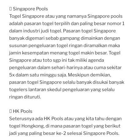
 Singapore Pools
Togel Singapore atau yang namanya Singapore pools
adalah pasaran togel terpilih dan paling besar nomor 1
dalam industri judi togel. Pasaran togel Singapore
banyak digemari sebab gampang dimainkan dengan
susunan pengeluaran togel ringan diramalkan maka
jamin kesempatan menang togel makin besar. Togel
Singapore atau toto sgp ini tak miliki agenda
pengeluaran dalam sehari-harinya atau cuma sekitar
5x dalam satu minggu saja. Meskipun demikian,
pasaran togel Singapore selalu banyak disukai banyak
togelers lantaran skedul pengeluaran yang selalu
ringan dituruti.
 HK Pools
Seterusnya ada HK Pools atau yang kita tahu dengan
togel Hongkong, di mana pasaran togel yang berikut
jadi yang paling besar ke-2 selesai Singapore Pools.