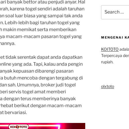
i banyak bettor atau penjudi anyar. Hal
Search
rah, karena togel sendiri adalah taruhan
for:
n soal luar biasa yang sampai tak anda
in. Lebih-lebih bagi taruhan togel yang
dah makin memikat serta memberikan
nya macam-macam pasaran togel yang
MENGENAI K
hannya.
KOITOTO
adala
Terpercaya den
et tidak serentak dapat anda dapatkan
rupiah.
nline yang ada. Tapi, kalau anda pengin
anyak kepuasan dibarengi pasaran
nda butuh mencoba dengan tergabung di
dan sah. Umumnya, broker judi togel
olxtoto
mberi servis togel amat memberi
ya dengan terus memberinya banyak
terhebat berikut dengan macam-macam
t bervariasi.