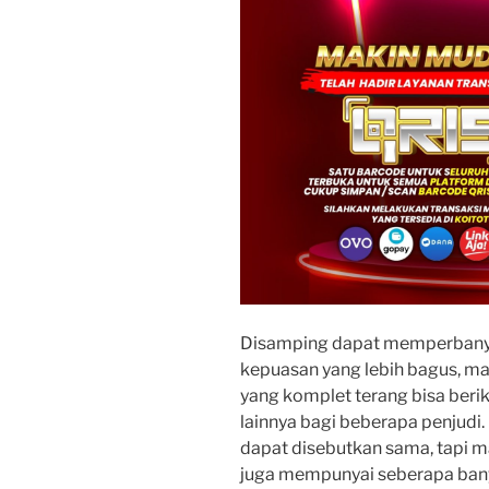
Disamping dapat memperban
kepuasan yang lebih bagus, m
yang komplet terang bisa ber
lainnya bagi beberapa penjudi
dapat disebutkan sama, tapi 
juga mempunyai seberapa bany