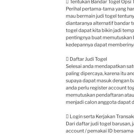
 Tentukan Bandar Togel Opsi T
Perihal pertama-tama yang har
mau bermain judi togel tentun
diantaranya alternatif bandar t
togel dapat kita bikin jadi tem
pentingnya buat memutuskan b
kedepannya dapat memberinya
 Daftar Judi Togel
Selesai anda mendapatkan satu
paling dipercaya, karena itu a
supaya dapat masuk dengan band
anda perlu register account to
memutuskan pendaftaran atau 
menjadi calon anggota dapat dis
 Login serta Kerjakan Transak
Dari daftar judi togel barusan,
account / pemakai ID bersama