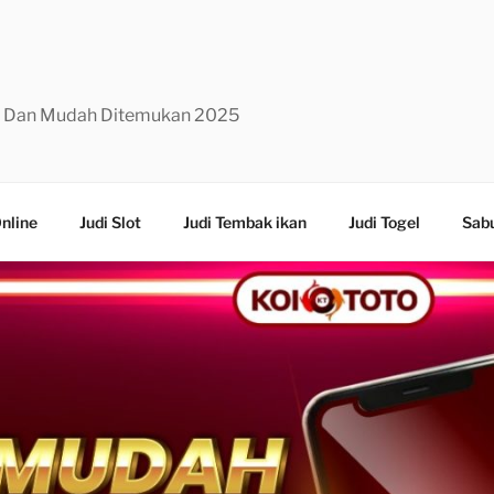
mi Dan Mudah Ditemukan 2025
Online
Judi Slot
Judi Tembak ikan
Judi Togel
Sab