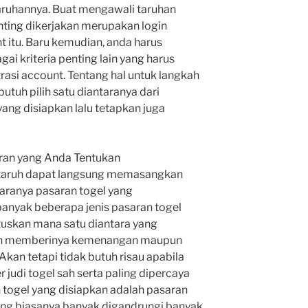
aruhannya. Buat mengawali taruhan
enting dikerjakan merupakan login
itu. Baru kemudian, anda harus
ai kriteria penting lain yang harus
trasi account. Tentang hal untuk langkah
utuh pilih satu diantaranya dari
ng disiapkan lalu tetapkan juga
ran yang Anda Tentukan
betaruh dapat langsung memasangkan
aranya pasaran togel yang
anyak beberapa jenis pasaran togel
tuskan mana satu diantara yang
an memberinya kemenangan maupun
Akan tetapi tidak butuh risau apabila
 judi togel sah serta paling dipercaya
togel yang disiapkan adalah pasaran
ang biasanya banyak digandrungi banyak