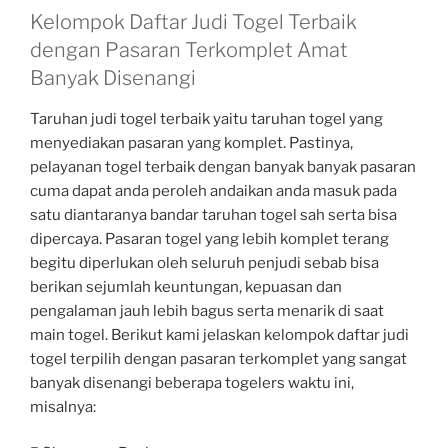
Kelompok Daftar Judi Togel Terbaik
dengan Pasaran Terkomplet Amat
Banyak Disenangi
Taruhan judi togel terbaik yaitu taruhan togel yang
menyediakan pasaran yang komplet. Pastinya,
pelayanan togel terbaik dengan banyak banyak pasaran
cuma dapat anda peroleh andaikan anda masuk pada
satu diantaranya bandar taruhan togel sah serta bisa
dipercaya. Pasaran togel yang lebih komplet terang
begitu diperlukan oleh seluruh penjudi sebab bisa
berikan sejumlah keuntungan, kepuasan dan
pengalaman jauh lebih bagus serta menarik di saat
main togel. Berikut kami jelaskan kelompok daftar judi
togel terpilih dengan pasaran terkomplet yang sangat
banyak disenangi beberapa togelers waktu ini,
misalnya: