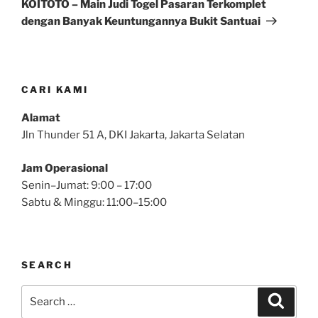
KOITOTO – Main Judi Togel Pasaran Terkomplet
dengan Banyak Keuntungannya Bukit Santuai
CARI KAMI
Alamat
Jln Thunder 51 A, DKI Jakarta, Jakarta Selatan
Jam Operasional
Senin–Jumat: 9:00 – 17:00
Sabtu & Minggu: 11:00–15:00
SEARCH
Search
Search
for: