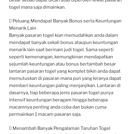
togel mana saja dimainkan.
 Peluang Mendapat Banyak Bonus serta Keuntungan
Menarik Lain
Banyak pasaran togel kian memudahkan anda dalam
mendapat banyak sekali bonus ataupun keuntungan
menarik lain saat bermain judi togel. Sama seperti
seperti kemenangan, kemungkinan mendapatkan
sejumlah keuntungan atau bonus bertambah besar
lantaran pasaran togel yang komplet bikin anda dapat
memutuskan di pasaran mana pun yang kiranya dapat
memberi keuntungan paling menjanjikan. Lantaran di
dasarnya, tiap beberapa jenis pasaran togel punya
intensif keuntungan beragam hingga beberapa
macamnya penting anda coba dan bukan cuma
permainkan 1 macam pasaran saja.
 Menambah Banyak Pengalaman Taruhan Togel