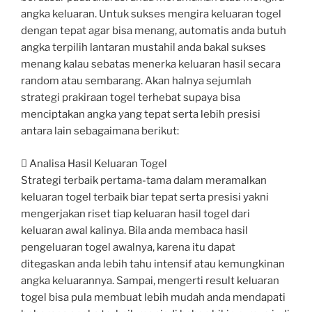
angka keluaran. Untuk sukses mengira keluaran togel
dengan tepat agar bisa menang, automatis anda butuh
angka terpilih lantaran mustahil anda bakal sukses
menang kalau sebatas menerka keluaran hasil secara
random atau sembarang. Akan halnya sejumlah
strategi prakiraan togel terhebat supaya bisa
menciptakan angka yang tepat serta lebih presisi
antara lain sebagaimana berikut:
 Analisa Hasil Keluaran Togel
Strategi terbaik pertama-tama dalam meramalkan
keluaran togel terbaik biar tepat serta presisi yakni
mengerjakan riset tiap keluaran hasil togel dari
keluaran awal kalinya. Bila anda membaca hasil
pengeluaran togel awalnya, karena itu dapat
ditegaskan anda lebih tahu intensif atau kemungkinan
angka keluarannya. Sampai, mengerti result keluaran
togel bisa pula membuat lebih mudah anda mendapati