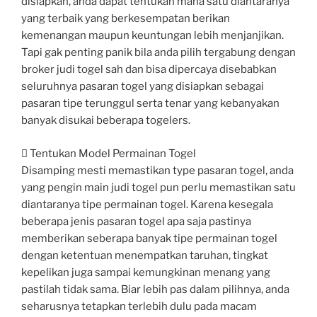
disiapkan, anda dapat tentukan mana satu diantaranya
yang terbaik yang berkesempatan berikan
kemenangan maupun keuntungan lebih menjanjikan.
Tapi gak penting panik bila anda pilih tergabung dengan
broker judi togel sah dan bisa dipercaya disebabkan
seluruhnya pasaran togel yang disiapkan sebagai
pasaran tipe terunggul serta tenar yang kebanyakan
banyak disukai beberapa togelers.
 Tentukan Model Permainan Togel
Disamping mesti memastikan type pasaran togel, anda
yang pengin main judi togel pun perlu memastikan satu
diantaranya tipe permainan togel. Karena kesegala
beberapa jenis pasaran togel apa saja pastinya
memberikan seberapa banyak tipe permainan togel
dengan ketentuan menempatkan taruhan, tingkat
kepelikan juga sampai kemungkinan menang yang
pastilah tidak sama. Biar lebih pas dalam pilihnya, anda
seharusnya tetapkan terlebih dulu pada macam