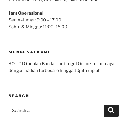
Jam Operasional
Senin–Jumat: 9:00 – 17:00
Sabtu & Minggu: 11:00–15:00
MENGENAI KAMI
KOITOTO
adalah Bandar Judi Togel Online Terpercaya
dengan hadiah terbesare hingga 10juta rupiah.
SEARCH
Search
Search
for: