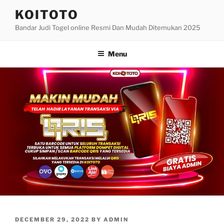
Skip
KOITOTO
to
Bandar Judi Togel online Resmi Dan Mudah Ditemukan 2025
content
Menu
POSTED
DECEMBER 29, 2022
BY
ADMIN