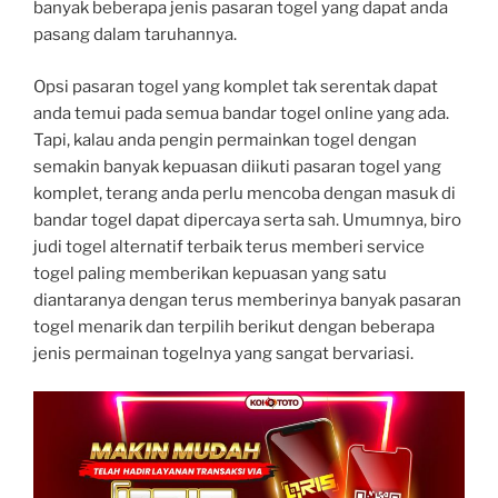
banyak beberapa jenis pasaran togel yang dapat anda
pasang dalam taruhannya.
Opsi pasaran togel yang komplet tak serentak dapat
anda temui pada semua bandar togel online yang ada.
Tapi, kalau anda pengin permainkan togel dengan
semakin banyak kepuasan diikuti pasaran togel yang
komplet, terang anda perlu mencoba dengan masuk di
bandar togel dapat dipercaya serta sah. Umumnya, biro
judi togel alternatif terbaik terus memberi service
togel paling memberikan kepuasan yang satu
diantaranya dengan terus memberinya banyak pasaran
togel menarik dan terpilih berikut dengan beberapa
jenis permainan togelnya yang sangat bervariasi.