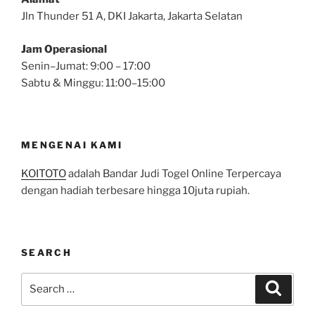
Jln Thunder 51 A, DKI Jakarta, Jakarta Selatan
Jam Operasional
Senin–Jumat: 9:00 – 17:00
Sabtu & Minggu: 11:00–15:00
MENGENAI KAMI
KOITOTO
adalah Bandar Judi Togel Online Terpercaya
dengan hadiah terbesare hingga 10juta rupiah.
SEARCH
Search
Search
for: