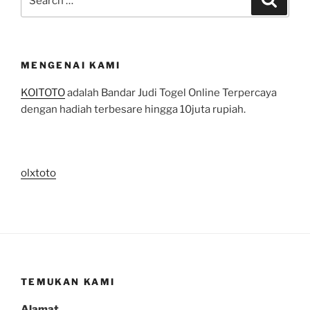
for:
MENGENAI KAMI
KOITOTO
adalah Bandar Judi Togel Online Terpercaya
dengan hadiah terbesare hingga 10juta rupiah.
olxtoto
TEMUKAN KAMI
Alamat