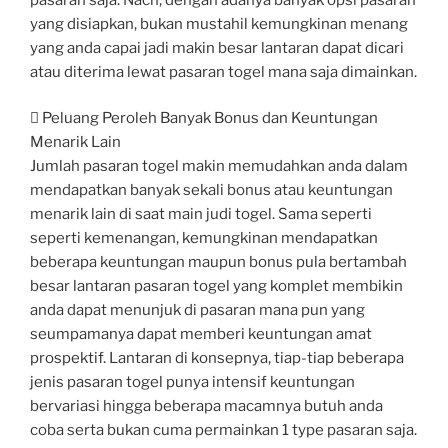
yang disiapkan, bukan mustahil kemungkinan menang
yang anda capai jadi makin besar lantaran dapat dicari
atau diterima lewat pasaran togel mana saja dimainkan.
 Peluang Peroleh Banyak Bonus dan Keuntungan
Menarik Lain
Jumlah pasaran togel makin memudahkan anda dalam
mendapatkan banyak sekali bonus atau keuntungan
menarik lain di saat main judi togel. Sama seperti
seperti kemenangan, kemungkinan mendapatkan
beberapa keuntungan maupun bonus pula bertambah
besar lantaran pasaran togel yang komplet membikin
anda dapat menunjuk di pasaran mana pun yang
seumpamanya dapat memberi keuntungan amat
prospektif. Lantaran di konsepnya, tiap-tiap beberapa
jenis pasaran togel punya intensif keuntungan
bervariasi hingga beberapa macamnya butuh anda
coba serta bukan cuma permainkan 1 type pasaran saja.