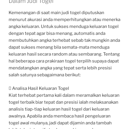
Dalam Judi Togel
Kemenangan di saat main judi togel diputuskan
menurut akurasi anda memperhitungkan atau menerka
angka keluaran. Untuk sukses menduga keluaran togel
dengan tepat agar bisa menang, automatis anda
membutuhkan angka terhebat sebab tak mungkin anda
dapat sukses menang bila semata-mata menduga
keluaran hasil secara random atau sembarang. Tentang
hal beberapa cara prakiraan togel terpilih supaya dapat
mendatangkan angka yang tepat serta lebih presisi
salah satunya sebagaimana berikut:
 Analisa Hasil Keluaran Togel
Kiat terhebat pertama kali dalam meramalkan keluaran
togel terbaik biar tepat dan presisi ialah melaksanakan
analisis tiap-tiap keluaran hasil togel dari keluaran
awalnya. Apabila anda membaca hasil pengeluaran
togel awal mulanya, jadi dapat dijamin anda tambah