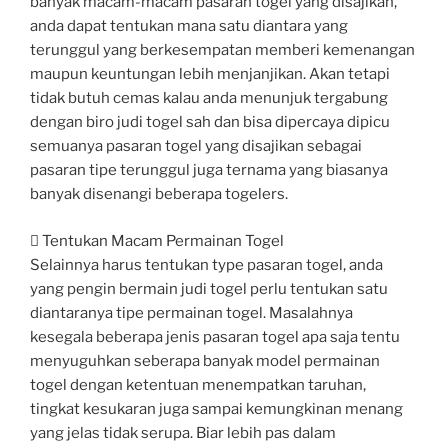
banyak macam-macam pasaran togel yang disajikan,
anda dapat tentukan mana satu diantara yang
terunggul yang berkesempatan memberi kemenangan
maupun keuntungan lebih menjanjikan. Akan tetapi
tidak butuh cemas kalau anda menunjuk tergabung
dengan biro judi togel sah dan bisa dipercaya dipicu
semuanya pasaran togel yang disajikan sebagai
pasaran tipe terunggul juga ternama yang biasanya
banyak disenangi beberapa togelers.
 Tentukan Macam Permainan Togel
Selainnya harus tentukan type pasaran togel, anda
yang pengin bermain judi togel perlu tentukan satu
diantaranya tipe permainan togel. Masalahnya
kesegala beberapa jenis pasaran togel apa saja tentu
menyuguhkan seberapa banyak model permainan
togel dengan ketentuan menempatkan taruhan,
tingkat kesukaran juga sampai kemungkinan menang
yang jelas tidak serupa. Biar lebih pas dalam