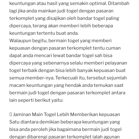
keuntungan atau hasil yang semakin optimal. Ditambah
lagi jika anda mainkan judi togel dengan pasaran
terkomplet yang disajikan oleh bandar togel paling
dipercaya, terang akan memberi lebih beberapa
keuntungan tertentu buat anda.
Walaupun begitu, bermain togel yang memberi
kepuasan dengan pasaran terkomplet tentu cuman
dapat anda mencari lewat bandar togel sah bisa
dipercaya yang sebenarnya selalu memberi pelayanan
togel terbaik dengan bisa lebih banyak kepuasan buat
semua member-nya. Terkecuali itu, tersebut sejumlah
macam keuntungan yang hendak anda temukan saat
bermain judi togel dengan pasaran terkomplet antara
lain seperti berikut yaitu:
 Jaminan Main Togel Lebih Memberikan kepuasan
Satu diantara demikian beberapa keuntungan yang
bisa anda peroleh jika bagaimana bermain judi togel
dengan dibarengi pasaran terkomplet ialah agunan