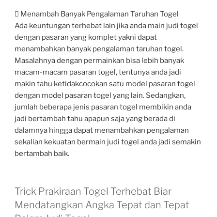
 Menambah Banyak Pengalaman Taruhan Togel
Ada keuntungan terhebat lain jika anda main judi togel
dengan pasaran yang komplet yakni dapat
menambahkan banyak pengalaman taruhan togel.
Masalahnya dengan permainkan bisa lebih banyak
macam-macam pasaran togel, tentunya anda jadi
makin tahu ketidakcocokan satu model pasaran togel
dengan model pasaran togel yang lain. Sedangkan,
jumlah beberapa jenis pasaran togel membikin anda
jadi bertambah tahu apapun saja yang berada di
dalamnya hingga dapat menambahkan pengalaman
sekalian kekuatan bermain judi togel anda jadi semakin
bertambah baik.
Trick Prakiraan Togel Terhebat Biar
Mendatangkan Angka Tepat dan Tepat