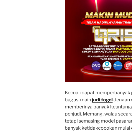
Kecuali dapat memperbanyak 
bagus, main
judi togel
dengan d
memberinya banyak keuntungan
penjudi. Memang, walau secara
tetapi semasing model pasara
banyak ketidakcocokan mulai 