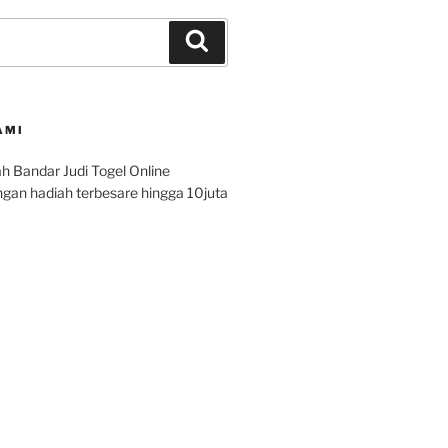
Search
AMI
h Bandar Judi Togel Online
gan hadiah terbesare hingga 10juta