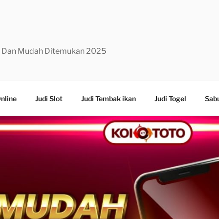
mi Dan Mudah Ditemukan 2025
Online
Judi Slot
Judi Tembak ikan
Judi Togel
Sab