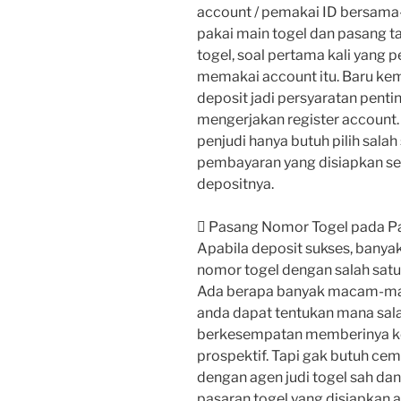
account / pemakai ID bersama-
pakai main togel dan pasang t
togel, soal pertama kali yang 
memakai account itu. Baru kem
deposit jadi persyaratan pentin
mengerjakan register account.
penjudi hanya butuh pilih sala
pembayaran yang disiapkan se
depositnya.
 Pasang Nomor Togel pada P
Apabila deposit sukses, bany
nomor togel dengan salah satu
Ada berapa banyak macam-mac
anda dapat tentukan mana sala
berkesempatan memberinya ke
prospektif. Tapi gak butuh ce
dengan agen judi togel sah da
pasaran togel yang disiapkan 