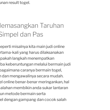
an result togel.
 Memasangkan Taruhan
Simpel dan Pas
perti misalnya kita main judi online
rtama-kali yang harus dilaksanakan
i apakah langkah menempatkan
oba keberuntungan melalui bermain judi
i bagaimana caranya bermain togel,
 dan mengawalinya secara mudah.
el online benar-benar meringankan, hal
alahan membikin anda sukar lantaran
un metode bermain serta
gel dengan gampang dan cocok salah