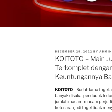
POSTED
DECEMBER 29, 2022
BY
ADMIN
ON
KOITOTO – Main Ju
Terkomplet denga
Keuntungannya Ban
KOITOTO
– Sudah lama togel at
banyak disukai penduduk Indon
jumlah macam-macam perjudian 
ketenaran judi togel tidak meny