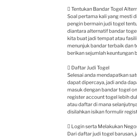
 Tentukan Bandar Togel Alterna
Soal pertama kali yang mesti d
pengin bermain judi togel tentu
diantara alternatif bandar toge
kita buat jadi tempat atau fasi
menunjuk bandar terbaik dan t
berikan sejumlah keuntungan b
 Daftar Judi Togel
Selesai anda mendapatkan satu
dapat dipercaya, jadi anda da
masuk dengan bandar togel onlin
register account togel lebih d
atau daftar di mana selanjutny
disilahkan isikan formulir regis
 Login serta Melakukan Negos
Dari daftar judi togel barusan