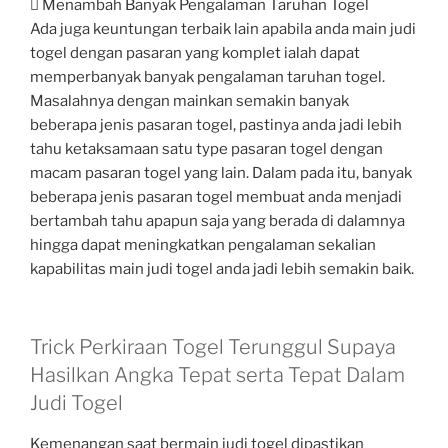
 Menambah Banyak Pengalaman Taruhan Togel
Ada juga keuntungan terbaik lain apabila anda main judi
togel dengan pasaran yang komplet ialah dapat
memperbanyak banyak pengalaman taruhan togel.
Masalahnya dengan mainkan semakin banyak
beberapa jenis pasaran togel, pastinya anda jadi lebih
tahu ketaksamaan satu type pasaran togel dengan
macam pasaran togel yang lain. Dalam pada itu, banyak
beberapa jenis pasaran togel membuat anda menjadi
bertambah tahu apapun saja yang berada di dalamnya
hingga dapat meningkatkan pengalaman sekalian
kapabilitas main judi togel anda jadi lebih semakin baik.
Trick Perkiraan Togel Terunggul Supaya
Hasilkan Angka Tepat serta Tepat Dalam
Judi Togel
Kemenangan saat bermain judi togel dipastikan