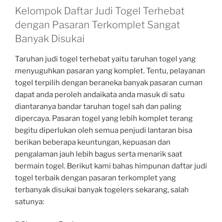
Kelompok Daftar Judi Togel Terhebat
dengan Pasaran Terkomplet Sangat
Banyak Disukai
Taruhan judi togel terhebat yaitu taruhan togel yang
menyuguhkan pasaran yang komplet. Tentu, pelayanan
togel terpilih dengan beraneka banyak pasaran cuman
dapat anda peroleh andaikata anda masuk di satu
diantaranya bandar taruhan togel sah dan paling
dipercaya. Pasaran togel yang lebih komplet terang
begitu diperlukan oleh semua penjudi lantaran bisa
berikan beberapa keuntungan, kepuasan dan
pengalaman jauh lebih bagus serta menarik saat
bermain togel. Berikut kami bahas himpunan daftar judi
togel terbaik dengan pasaran terkomplet yang
terbanyak disukai banyak togelers sekarang, salah
satunya: