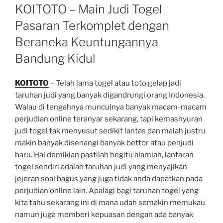
ON
KOITOTO – Main Judi Togel
Pasaran Terkomplet dengan
Beraneka Keuntungannya
Bandung Kidul
KOITOTO
– Telah lama togel atau toto gelap jadi
taruhan judi yang banyak digandrungi orang Indonesia.
Walau di tengahnya munculnya banyak macam-macam
perjudian online teranyar sekarang, tapi kemashyuran
judi togel tak menyusut sedikit lantas dan malah justru
makin banyak disenangi banyak bettor atau penjudi
baru. Hal demikian pastilah begitu alamiah, lantaran
togel sendiri adalah taruhan judi yang menyajikan
jejeran soal bagus yang juga tidak anda dapatkan pada
perjudian online lain. Apalagi bagi taruhan togel yang
kita tahu sekarang ini di mana udah semakin memukau
namun juga memberi kepuasan dengan ada banyak