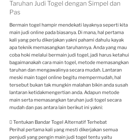
Taruhan Judi Togel dengan Simpel dan
Pas
Bermain togel hampir mendekati layaknya seperti kita
main judi online pada biasanya. Di mana, hal pertama
kali yang perlu dikerjakan yakni pahami dahulu kayak
apa teknik memasangkan taruhannya. Anda yang mau
coba hoki melalui bermain judi togel, jadi harus ketahui
bagaimanakah cara main togel, metode memasangkan
taruhan dan mengawalinya secara mudah. Lantaran
meski main togel online begitu mempermudah, hal
tersebut bukan tak mungkin malahan bikin anda susah
lantaran ketidakmengertian anda. Adapun metode
main serta memasangkan taruhan judi togel secara
mudah dan pas antara lain berikut ini yakni:
 Tentukan Bandar Togel Alternatif Terhebat
Perihal pertama kali yang mesti dikerjakan semua
penjudi yang pengin main judi togel tentu yaitu