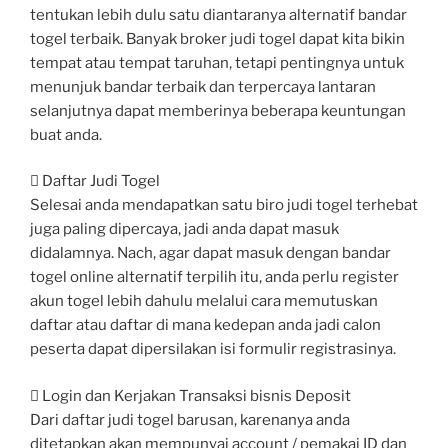
tentukan lebih dulu satu diantaranya alternatif bandar
togel terbaik. Banyak broker judi togel dapat kita bikin
tempat atau tempat taruhan, tetapi pentingnya untuk
menunjuk bandar terbaik dan terpercaya lantaran
selanjutnya dapat memberinya beberapa keuntungan
buat anda.
 Daftar Judi Togel
Selesai anda mendapatkan satu biro judi togel terhebat
juga paling dipercaya, jadi anda dapat masuk
didalamnya. Nach, agar dapat masuk dengan bandar
togel online alternatif terpilih itu, anda perlu register
akun togel lebih dahulu melalui cara memutuskan
daftar atau daftar di mana kedepan anda jadi calon
peserta dapat dipersilakan isi formulir registrasinya.
 Login dan Kerjakan Transaksi bisnis Deposit
Dari daftar judi togel barusan, karenanya anda
ditetapkan akan mempunyai account / pemakai ID dan