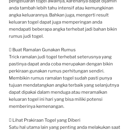
pengeluaran togel awalnya, karenanya dapat dijamin
anda tambah lebih tahu intensif atau kemungkinan
angka keluarannya. Bahkan juga, mengerti result
keluaran togel dapat juga memperingan anda
mendapati beberapa angka terhebat jadi bahan bikin
rumus judi togel.
 Buat Ramalan Gunakan Rumus
Trick ramalan judi togel terhebat seterusnya yang
pastinya dapat anda coba merupakan dengan bikin
perkiraan gunakan rumus perhitungan sendiri.
Membikin rumus ramalan togel sudah pasti punya
tujuan mendatangkan angka terbaik yang selanjutnya
dapat dipakai dalam menduga atau meramalkan
keluaran togel ini hari yang bisa miliki potensi
memberinya kemenangan.
 Lihat Prakiraan Togel yang Diberi
Satu hal utama lain yang penting anda melakukan saat