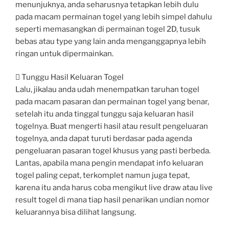
menunjuknya, anda seharusnya tetapkan lebih dulu
pada macam permainan togel yang lebih simpel dahulu
seperti memasangkan di permainan togel 2D, tusuk
bebas atau type yang lain anda menganggapnya lebih
ringan untuk dipermainkan.
 Tunggu Hasil Keluaran Togel
Lalu, jikalau anda udah menempatkan taruhan togel
pada macam pasaran dan permainan togel yang benar,
setelah itu anda tinggal tunggu saja keluaran hasil
togelnya. Buat mengerti hasil atau result pengeluaran
togelnya, anda dapat turuti berdasar pada agenda
pengeluaran pasaran togel khusus yang pasti berbeda.
Lantas, apabila mana pengin mendapat info keluaran
togel paling cepat, terkomplet namun juga tepat,
karena itu anda harus coba mengikut live draw atau live
result togel di mana tiap hasil penarikan undian nomor
keluarannya bisa dilihat langsung.