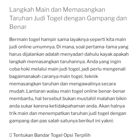
Langkah Main dan Memasangkan
Taruhan Judi Togel dengan Gampang dan
Benar
Bermain togel hampir sama layaknya seperti kita main
judi online umumnya. Di mana, soal pertama-tama yang
harus dijalankan adalah menyadari dahulu kayak apakah
langkah memasangkan taruhannya. Anda yang ingin
coba hoki melalui main judi togel, jadi perlu mengenali
bagaimanakah caranya main togel, teknik
memasangkan taruhan dan mengawalinya secara
mudah. Lantaran walau main togel online benar-benar
membantu, hal tersebut bukan mustahil malahan bikin
anda sukar karena ketidakpahaman anda. Akan halnya
trik main dan menempatkan taruhan judi togel dengan
gampang dan pas salah satunya berikut ini yakni:
 Tentukan Bandar Togel Opsi Terpilih