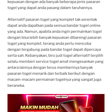
kepuasan dengan ada banyak beberapa jenis pasaran
togel yang dapat anda pasang dalam taruhannya.
Alternatif pasaran togel yang komplet tak serentak
dapat anda dapatkan pada semua bandar togel online
yang ada. Namun, apabila anda ingin permainkan togel
dengan bisa lebih banyak kepuasan dibarengi pasaran
togel yang komplet, terang anda perlu mencoba
dengan tergabung pada bandar togel dapat dipercaya
serta sah. Kebanyakan, biro judi togel alternatif terpilih
selalu memberi service togel amat mengesankan yang
antara lainnya dengan terus memberinya banyak
pasaran togel menarik dan terbaik berikut dengan
macam-macam permainan togelnya yang sangat juga
beraneka.