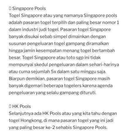
 Singapore Pools
Togel Singapore atau yang namanya Singapore pools
adalah pasaran togel terpilih dan paling besar nomor 1
dalam industri judi togel. Pasaran togel Singapore
banyak disukai sebab simpel dimainkan dengan
susunan pengeluaran togel gampang diramalkan
hingga jamin kesempatan menang togel bertambah
besar. Togel Singapore atau toto sgp ini tidak
mempunyai skedul pengeluaran dalam sehari-harinya
atau cuma sejumlah 5x dalam satu minggu saja.
Biarpun demikian, pasaran togel Singapore masih
banyak digemari beberapa togelers karena agenda
pengeluaran yang selalu gampang dituruti.
 HK Pools
Selanjutnya ada HK Pools atau yang kita tahu dengan
togel Hongkong, di mana pasaran togel yang ini jadi
yang paling besar ke-2 sehabis Singapore Pools.