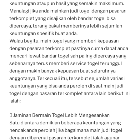
keuntungan ataupun hasil yang semakin maksimum.
Manalagi jika anda mainkan judi togel dengan pasaran
terkomplet yang disajikan oleh bandar togel bisa
dipercaya, terang bakal memberinya lebih sejumlah
keuntungan spesifik buat anda.
Walau begitu, main togel yang memberi kepuasan
dengan pasaran terkomplet pastinya cuma dapat anda
mencari lewat bandar togel sah paling dipercaya yang
sebenarnya terus memberi service togel terunggul
dengan makin banyak kepuasan buat seluruhnya
anggotanya. Terkecuali itu, tersebut sejumlah variasi
keuntungan yang bisa anda peroleh di saat main judi
togel dengan pasaran terkomplet antara lain berikut ini
ialah:
 Jaminan Bermain Togel Lebih Mengesankan
Satu diantara demikian beberapa keuntungan yang
hendak anda peroleh jika bagaimana main judi togel
dengan dibarengi pasaran terkomplet ialah agunan