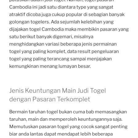
Cambodia ini jadi satu diantara type yang sangat
atraktif dicoba juga cukup popular di sebagian banyak
golongan togelers. Ada sejumlah kelebihan yang
dijajakan togel Cambodia maka membikin pasaran yang
satu berikut banyak digemari, misalnya
menghidangkan variasi beberapa jenis permainan
togel yang paling komplet, data result pengeluaran
togel yang paling terancang sampai menjajakan
kemungkinan menang lumayan besar.
Jenis Keuntungan Main Judi Togel
dengan Pasaran Terkomplet
Bermain taruhan togel bukan cuma bab memasangkan
taruhan, main dan memperoleh keuntungannya saja.
Memutuskan pasaran togel yang cocok sangat penting
biar anda lantas dapat mendapat lebih beberapa