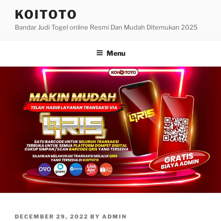
Skip
KOITOTO
to
Bandar Judi Togel online Resmi Dan Mudah Ditemukan 2025
content
Menu
POSTED
DECEMBER 29, 2022
BY
ADMIN