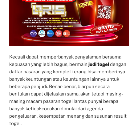
Kecuali dapat memperbanyak pengalaman bersama
kepuasan yang lebih bagus, bermain
judi togel
dengan
daftar pasaran yang komplet terang bisa memberinya
banyak keuntungan atau keuntungan lainnya untuk
beberapa penjudi. Benar-benar, biarpun secara
bentukan dapat dijelaskan sama, akan tetapi masing-
masing macam pasaran togel lantas punyai berapa
banyak ketidakcocokan dimulai dari agenda
pengeluaran, kesempatan menang dan susunan result
togel.