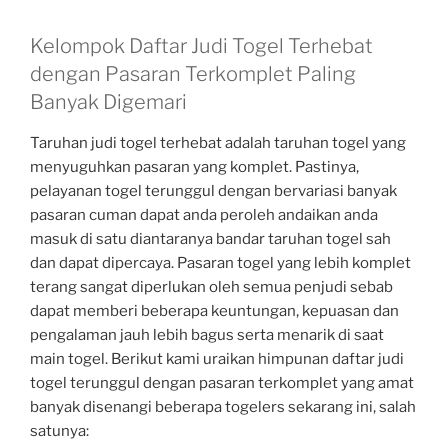
Kelompok Daftar Judi Togel Terhebat
dengan Pasaran Terkomplet Paling
Banyak Digemari
Taruhan judi togel terhebat adalah taruhan togel yang
menyuguhkan pasaran yang komplet. Pastinya,
pelayanan togel terunggul dengan bervariasi banyak
pasaran cuman dapat anda peroleh andaikan anda
masuk di satu diantaranya bandar taruhan togel sah
dan dapat dipercaya. Pasaran togel yang lebih komplet
terang sangat diperlukan oleh semua penjudi sebab
dapat memberi beberapa keuntungan, kepuasan dan
pengalaman jauh lebih bagus serta menarik di saat
main togel. Berikut kami uraikan himpunan daftar judi
togel terunggul dengan pasaran terkomplet yang amat
banyak disenangi beberapa togelers sekarang ini, salah
satunya: