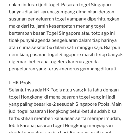
dalam industri judi togel. Pasaran togel Singapore
banyak disukai karena gampang dimainkan dengan
susunan pengeluaran togel gampang diperhitungkan
maka dari itu jamin kesempatan menang togel
bertambah besar. Togel Singapore atau toto sgp ini
tidak punyai agenda pengeluaran dalam tiap harinya
atau cuma sekitar 5x dalam satu minggu saja. Biarpun
demikian, pasaran togel Singapore masih tetap banyak
digemari beberapa togelers karena agenda
pengeluaran yang terus-menerus gampang dituruti.
 HK Pools
Selanjutnya ada HK Pools atau yang kita tahu dengan
togel Hongkong, di mana pasaran togel yang ini jadi
yang paling besar ke-2 sesudah Singapore Pools. Main
judi togel pasaran Hongkong betul-betul sudah bisa
terbuktikan memberi kepuasan serta mempermudah,
lebih karena pasaran togel Hongkong menyiapkan
skedul pengeluaran tiap hari. Keluaran hasil togel