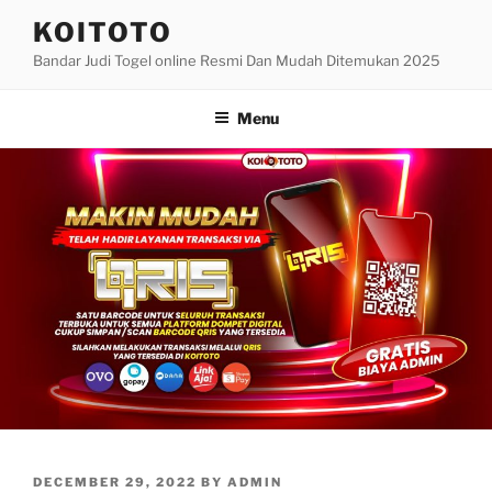
Skip
KOITOTO
to
Bandar Judi Togel online Resmi Dan Mudah Ditemukan 2025
content
Menu
POSTED
DECEMBER 29, 2022
BY
ADMIN