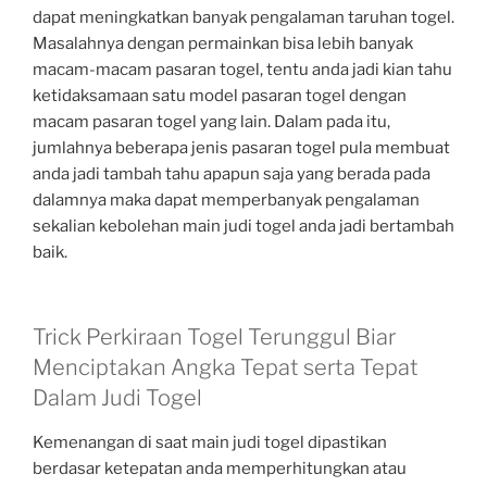
dapat meningkatkan banyak pengalaman taruhan togel.
Masalahnya dengan permainkan bisa lebih banyak
macam-macam pasaran togel, tentu anda jadi kian tahu
ketidaksamaan satu model pasaran togel dengan
macam pasaran togel yang lain. Dalam pada itu,
jumlahnya beberapa jenis pasaran togel pula membuat
anda jadi tambah tahu apapun saja yang berada pada
dalamnya maka dapat memperbanyak pengalaman
sekalian kebolehan main judi togel anda jadi bertambah
baik.
Trick Perkiraan Togel Terunggul Biar
Menciptakan Angka Tepat serta Tepat
Dalam Judi Togel
Kemenangan di saat main judi togel dipastikan
berdasar ketepatan anda memperhitungkan atau