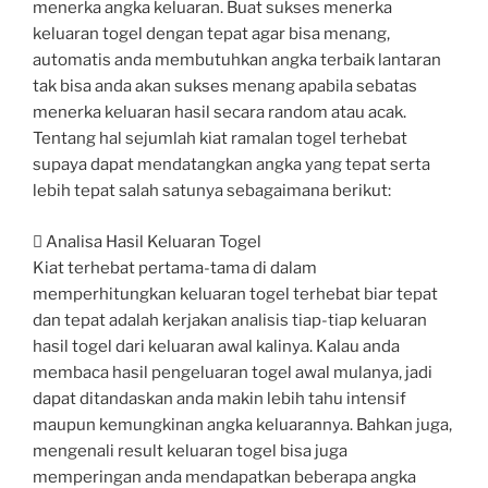
menerka angka keluaran. Buat sukses menerka
keluaran togel dengan tepat agar bisa menang,
automatis anda membutuhkan angka terbaik lantaran
tak bisa anda akan sukses menang apabila sebatas
menerka keluaran hasil secara random atau acak.
Tentang hal sejumlah kiat ramalan togel terhebat
supaya dapat mendatangkan angka yang tepat serta
lebih tepat salah satunya sebagaimana berikut:
 Analisa Hasil Keluaran Togel
Kiat terhebat pertama-tama di dalam
memperhitungkan keluaran togel terhebat biar tepat
dan tepat adalah kerjakan analisis tiap-tiap keluaran
hasil togel dari keluaran awal kalinya. Kalau anda
membaca hasil pengeluaran togel awal mulanya, jadi
dapat ditandaskan anda makin lebih tahu intensif
maupun kemungkinan angka keluarannya. Bahkan juga,
mengenali result keluaran togel bisa juga
memperingan anda mendapatkan beberapa angka