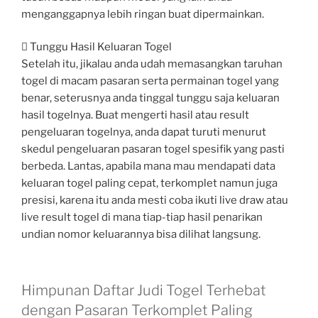
menganggapnya lebih ringan buat dipermainkan.
 Tunggu Hasil Keluaran Togel
Setelah itu, jikalau anda udah memasangkan taruhan
togel di macam pasaran serta permainan togel yang
benar, seterusnya anda tinggal tunggu saja keluaran
hasil togelnya. Buat mengerti hasil atau result
pengeluaran togelnya, anda dapat turuti menurut
skedul pengeluaran pasaran togel spesifik yang pasti
berbeda. Lantas, apabila mana mau mendapati data
keluaran togel paling cepat, terkomplet namun juga
presisi, karena itu anda mesti coba ikuti live draw atau
live result togel di mana tiap-tiap hasil penarikan
undian nomor keluarannya bisa dilihat langsung.
Himpunan Daftar Judi Togel Terhebat
dengan Pasaran Terkomplet Paling