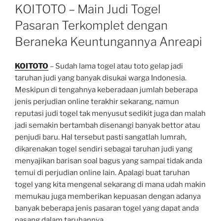
ON
KOITOTO – Main Judi Togel
Pasaran Terkomplet dengan
Beraneka Keuntungannya Anreapi
KOITOTO
– Sudah lama togel atau toto gelap jadi
taruhan judi yang banyak disukai warga Indonesia.
Meskipun di tengahnya keberadaan jumlah beberapa
jenis perjudian online terakhir sekarang, namun
reputasi judi togel tak menyusut sedikit juga dan malah
jadi semakin bertambah disenangi banyak bettor atau
penjudi baru. Hal tersebut pasti sangatlah lumrah,
dikarenakan togel sendiri sebagai taruhan judi yang
menyajikan barisan soal bagus yang sampai tidak anda
temui di perjudian online lain. Apalagi buat taruhan
togel yang kita mengenal sekarang di mana udah makin
memukau juga memberikan kepuasan dengan adanya
banyak beberapa jenis pasaran togel yang dapat anda
pasang dalam taruhannya.