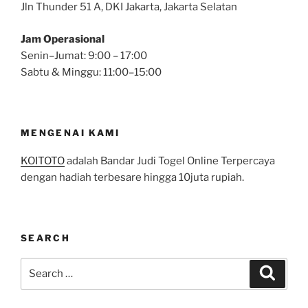
Jln Thunder 51 A, DKI Jakarta, Jakarta Selatan
Jam Operasional
Senin–Jumat: 9:00 – 17:00
Sabtu & Minggu: 11:00–15:00
MENGENAI KAMI
KOITOTO
adalah Bandar Judi Togel Online Terpercaya
dengan hadiah terbesare hingga 10juta rupiah.
SEARCH
Search
Search
for: