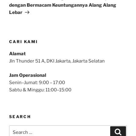
dengan Bermacam Keuntungannya Alang Alang
Lebar
CARI KAMI
Alamat
Jln Thunder 51 A, DKI Jakarta, Jakarta Selatan
Jam Operasional
Senin–Jumat: 9:00 – 17:00
Sabtu & Minggu: 11:00–15:00
SEARCH
Search
Search
for: