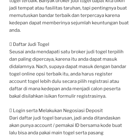
togel terbaik. Banyak broker judi togel dapat kita bikin
jadi tempat atau fasilitas taruhan, tapi pentingnya buat
memutuskan bandar terbaik dan terpercaya karena
kedepan dapat memberinya sejumlah keuntungan buat
anda.
 Daftar Judi Togel
Seusai anda mendapati satu broker judi togel terpilih
dan paling dipercaya, karena itu anda dapat masuk
didalamnya. Nach, supaya dapat masuk dengan bandar
togel online opsi terbaik itu, anda harus register
account togel lebih dulu secara pilih registrasi atau
daftar di mana kedepan anda menjadi calon peserta
bakal disilahkan isikan formulir registrasinya.
 Login serta Melakukan Negosiasi Deposit
Dari daftar judi togel barusan, jadi anda ditandaskan
akan punya account / pemakai ID bersama kode buat
lalu bisa anda pakai main togel serta pasang