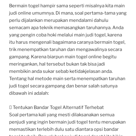
Bermain togel hampir sama seperti misalnya kita main
judi online umumnya. Di mana, soal pertama-tama yang
perlu dijalankan merupakan mendalami dahulu
semacam apa teknik memasangkan taruhannya. Anda
yang pengin coba hoki melalui main judi togel, karena
itu harus mengenali bagaimana caranya bermain togel,
trik menempatkan taruhan dan mengawalinya secara
gampang. Karena biarpun main togel online begitu
meringankan, hal tersebut bukan tak bisa jadi
membikin anda sukar sebab ketidakjelasan anda.
Tentang hal metode main serta menempatkan taruhan
judi togel secara gampang dan benar salah satunya
dibawah ini adalah:
 Tentukan Bandar Togel Alternatif Terhebat
Soal pertama kali yang mesti dilaksanakan semua
penjudi yang ingin bermain judi togel tentu merupakan
memastikan terlebih dulu satu diantara opsi bandar