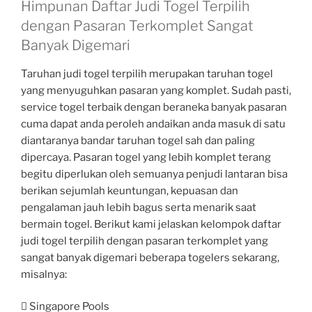
Himpunan Daftar Judi Togel Terpilih
dengan Pasaran Terkomplet Sangat
Banyak Digemari
Taruhan judi togel terpilih merupakan taruhan togel
yang menyuguhkan pasaran yang komplet. Sudah pasti,
service togel terbaik dengan beraneka banyak pasaran
cuma dapat anda peroleh andaikan anda masuk di satu
diantaranya bandar taruhan togel sah dan paling
dipercaya. Pasaran togel yang lebih komplet terang
begitu diperlukan oleh semuanya penjudi lantaran bisa
berikan sejumlah keuntungan, kepuasan dan
pengalaman jauh lebih bagus serta menarik saat
bermain togel. Berikut kami jelaskan kelompok daftar
judi togel terpilih dengan pasaran terkomplet yang
sangat banyak digemari beberapa togelers sekarang,
misalnya:
 Singapore Pools