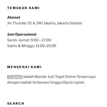
TEMUKAN KAMI
Alamat
Jln Thunder 51 A, DKI Jakarta, Jakarta Selatan
Jam Operasional
Senin–Jumat: 9:00 – 17:00
Sabtu & Minggu: 11:00–15:00
MENGENAI KAMI
KOITOTO
adalah Bandar Judi Togel Online Terpercaya
dengan hadiah terbesare hingga 10juta rupiah.
SEARCH