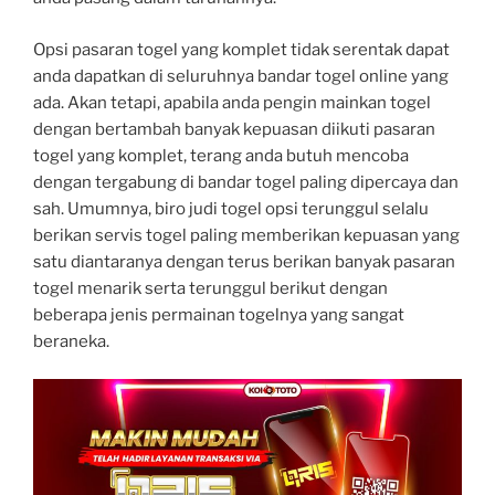
Opsi pasaran togel yang komplet tidak serentak dapat
anda dapatkan di seluruhnya bandar togel online yang
ada. Akan tetapi, apabila anda pengin mainkan togel
dengan bertambah banyak kepuasan diikuti pasaran
togel yang komplet, terang anda butuh mencoba
dengan tergabung di bandar togel paling dipercaya dan
sah. Umumnya, biro judi togel opsi terunggul selalu
berikan servis togel paling memberikan kepuasan yang
satu diantaranya dengan terus berikan banyak pasaran
togel menarik serta terunggul berikut dengan
beberapa jenis permainan togelnya yang sangat
beraneka.