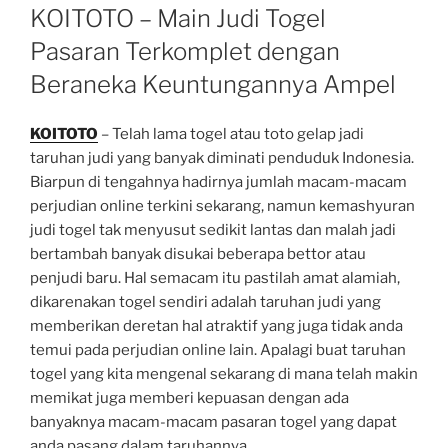
ON
KOITOTO – Main Judi Togel
Pasaran Terkomplet dengan
Beraneka Keuntungannya Ampel
KOITOTO
– Telah lama togel atau toto gelap jadi
taruhan judi yang banyak diminati penduduk Indonesia.
Biarpun di tengahnya hadirnya jumlah macam-macam
perjudian online terkini sekarang, namun kemashyuran
judi togel tak menyusut sedikit lantas dan malah jadi
bertambah banyak disukai beberapa bettor atau
penjudi baru. Hal semacam itu pastilah amat alamiah,
dikarenakan togel sendiri adalah taruhan judi yang
memberikan deretan hal atraktif yang juga tidak anda
temui pada perjudian online lain. Apalagi buat taruhan
togel yang kita mengenal sekarang di mana telah makin
memikat juga memberi kepuasan dengan ada
banyaknya macam-macam pasaran togel yang dapat
anda pasang dalam taruhannya.