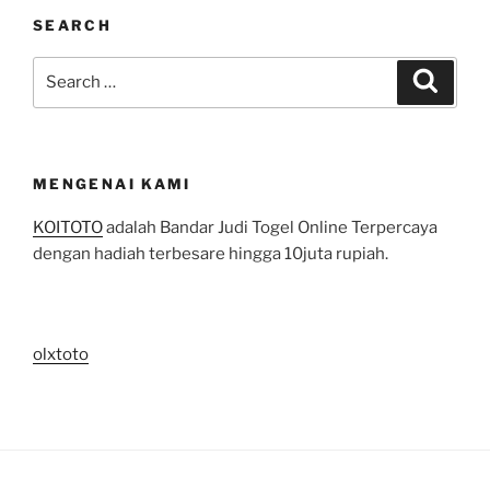
SEARCH
Search
Search
for:
MENGENAI KAMI
KOITOTO
adalah Bandar Judi Togel Online Terpercaya
dengan hadiah terbesare hingga 10juta rupiah.
olxtoto