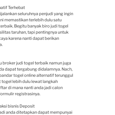
atif Terhebat
ijalankan seluruhnya penjudi yang ingin
kni memastikan terlebih dulu satu
erbaik. Begitu banyak biro judi togel
silitas taruhan, tapi pentingnya untuk
rcaya karena nanti dapat berikan
a.
 broker judi togel terbaik namun juga
da dapat tergabung didalamnya. Nach,
ndar togel online alternatif terunggul
t togel lebih dulu lewat langkah
tar di mana nanti anda jadi calon
formulir registrasinya.
ksi bisnis Deposit
, jadi anda ditetapkan dapat mempunyai