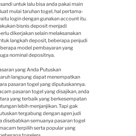
andi untuk lalu bisa anda pakai main
uat mulai taruhan togel, hal pertama-
aitu login dengan gunakan account itu.
lakukan bisnis deposit menjadi
perlu dikerjakan selain melaksanakan
untuk langkah deposit, beberapa penjudi
i beberapa model pembayaran yang
 juga nominal depositnya.
asaran yang Anda Putuskan
betaruh langsung dapat menempatkan
ara pasaran togel yang diputuskannya.
am pasaran togel yang disajikan, anda
ntara yang terbaik yang berkesempatan
ungan lebih menjanjikan. Tapi gak
tuskan tergabung dengan agen judi
aya disebabkan semuanya pasaran togel
macam terpilih serta popular yang
beberapa togelers.