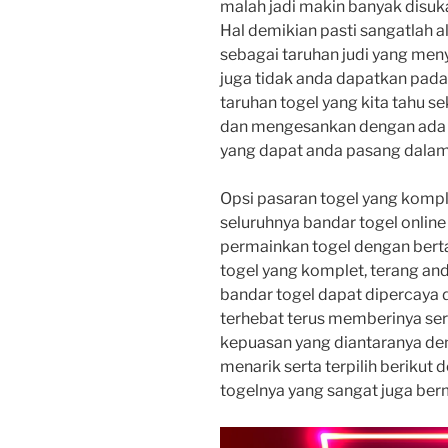
malah jadi makin banyak disuka
Hal demikian pasti sangatlah a
sebagai taruhan judi yang men
juga tidak anda dapatkan pada p
taruhan togel yang kita tahu 
dan mengesankan dengan ada
yang dapat anda pasang dalam
Opsi pasaran togel yang kompl
seluruhnya bandar togel online
permainkan togel dengan bert
togel yang komplet, terang a
bandar togel dapat dipercaya da
terhebat terus memberinya se
kepuasan yang diantaranya den
menarik serta terpilih berikut
togelnya yang sangat juga be