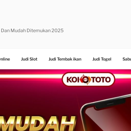
mi Dan Mudah Ditemukan 2025
Online
Judi Slot
Judi Tembak ikan
Judi Togel
Sab