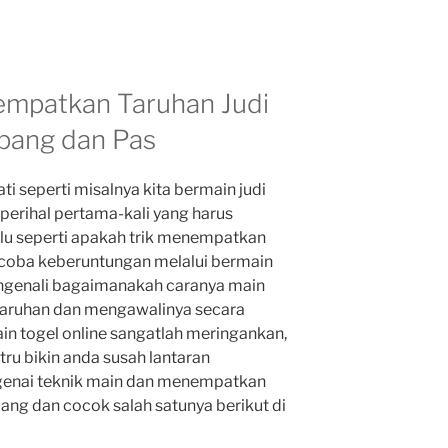
empatkan Taruhan Judi
pang dan Pas
 seperti misalnya kita bermain judi
 perihal pertama-kali yang harus
lu seperti apakah trik menempatkan
 coba keberuntungan melalui bermain
engenali bagaimanakah caranya main
taruhan dan mengawalinya secara
n togel online sangatlah meringankan,
tru bikin anda susah lantaran
genai teknik main dan menempatkan
ang dan cocok salah satunya berikut di