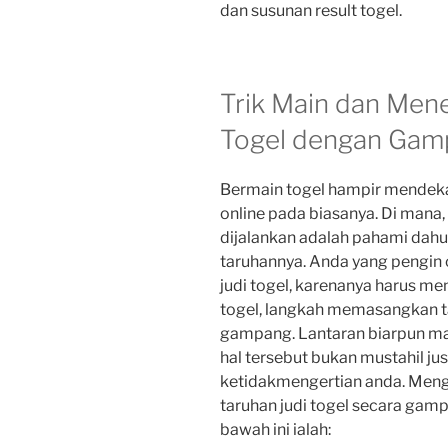
dan susunan result togel.
Trik Main dan Men
Togel dengan Gam
Bermain togel hampir mendekati
online pada biasanya. Di mana,
dijalankan adalah pahami dahu
taruhannya. Anda yang pengin
judi togel, karenanya harus m
togel, langkah memasangkan 
gampang. Lantaran biarpun mai
hal tersebut bukan mustahil jus
ketidakmengertian anda. Men
taruhan judi togel secara gamp
bawah ini ialah: