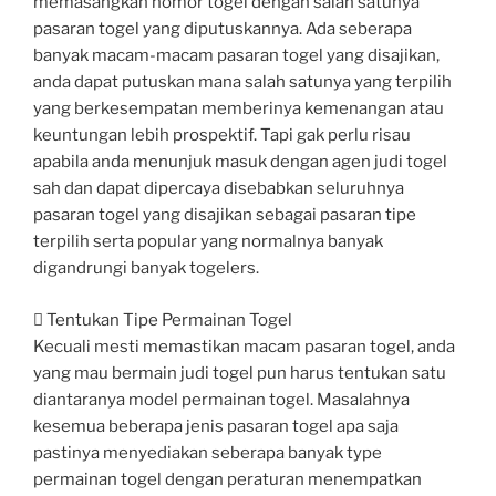
memasangkan nomor togel dengan salah satunya
pasaran togel yang diputuskannya. Ada seberapa
banyak macam-macam pasaran togel yang disajikan,
anda dapat putuskan mana salah satunya yang terpilih
yang berkesempatan memberinya kemenangan atau
keuntungan lebih prospektif. Tapi gak perlu risau
apabila anda menunjuk masuk dengan agen judi togel
sah dan dapat dipercaya disebabkan seluruhnya
pasaran togel yang disajikan sebagai pasaran tipe
terpilih serta popular yang normalnya banyak
digandrungi banyak togelers.
 Tentukan Tipe Permainan Togel
Kecuali mesti memastikan macam pasaran togel, anda
yang mau bermain judi togel pun harus tentukan satu
diantaranya model permainan togel. Masalahnya
kesemua beberapa jenis pasaran togel apa saja
pastinya menyediakan seberapa banyak type
permainan togel dengan peraturan menempatkan