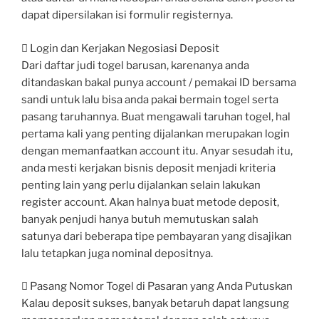
dapat dipersilakan isi formulir registernya.
 Login dan Kerjakan Negosiasi Deposit
Dari daftar judi togel barusan, karenanya anda
ditandaskan bakal punya account / pemakai ID bersama
sandi untuk lalu bisa anda pakai bermain togel serta
pasang taruhannya. Buat mengawali taruhan togel, hal
pertama kali yang penting dijalankan merupakan login
dengan memanfaatkan account itu. Anyar sesudah itu,
anda mesti kerjakan bisnis deposit menjadi kriteria
penting lain yang perlu dijalankan selain lakukan
register account. Akan halnya buat metode deposit,
banyak penjudi hanya butuh memutuskan salah
satunya dari beberapa tipe pembayaran yang disajikan
lalu tetapkan juga nominal depositnya.
 Pasang Nomor Togel di Pasaran yang Anda Putuskan
Kalau deposit sukses, banyak betaruh dapat langsung