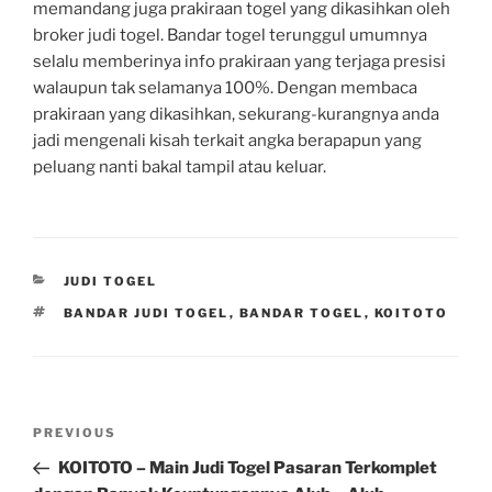
memandang juga prakiraan togel yang dikasihkan oleh
broker judi togel. Bandar togel terunggul umumnya
selalu memberinya info prakiraan yang terjaga presisi
walaupun tak selamanya 100%. Dengan membaca
prakiraan yang dikasihkan, sekurang-kurangnya anda
jadi mengenali kisah terkait angka berapapun yang
peluang nanti bakal tampil atau keluar.
CATEGORIES
JUDI TOGEL
TAGS
BANDAR JUDI TOGEL
,
BANDAR TOGEL
,
KOITOTO
Post
Previous
PREVIOUS
navigation
Post
KOITOTO – Main Judi Togel Pasaran Terkomplet