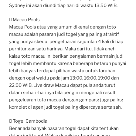
Sydney ini akan diundi tiap hari di waktu 13:50 WIB.
 Macau Pools
Macau Pools atau yang umum dikenal dengan toto
macau adalah pasaran judi togel yang paling atraktif
yang punya skedul pengeluaran sejumlah 4 kali di tiap
perhitungan satu harinya. Maka dari itu, tidak aneh
kalau toto macau ini berikan pengalaman bermain judi
togel lebih membantu karena beberapa betaruh punyai
lebih banyak terdapat pilihan waktu untuk taruhan
dengan opsi waktu pada jam 13:00, 16:00, 19:00 dan
22:00 WIB. Live draw Macau dapat pula anda turuti
dalam sehari-harinya bila pengin mengenali result
pengeluaran toto macau dengan gampang juga paling
komplet di agen judi togel paling dipercaya serta sah.
 Togel Cambodia
Benar ada banyak pasaran togel dapat kita tentukan
dalam judi togel. Walau demikian, togel pasaran