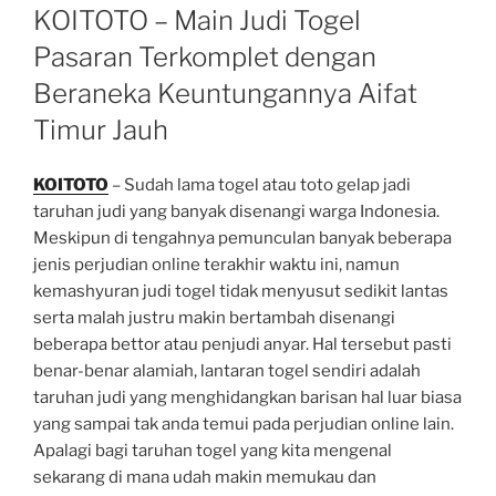
ON
KOITOTO – Main Judi Togel
Pasaran Terkomplet dengan
Beraneka Keuntungannya Aifat
Timur Jauh
KOITOTO
– Sudah lama togel atau toto gelap jadi
taruhan judi yang banyak disenangi warga Indonesia.
Meskipun di tengahnya pemunculan banyak beberapa
jenis perjudian online terakhir waktu ini, namun
kemashyuran judi togel tidak menyusut sedikit lantas
serta malah justru makin bertambah disenangi
beberapa bettor atau penjudi anyar. Hal tersebut pasti
benar-benar alamiah, lantaran togel sendiri adalah
taruhan judi yang menghidangkan barisan hal luar biasa
yang sampai tak anda temui pada perjudian online lain.
Apalagi bagi taruhan togel yang kita mengenal
sekarang di mana udah makin memukau dan