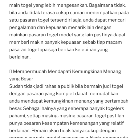
main togel yang lebih mengesankan. Bagaimana tidak,
bila anda tidak terasa cukup cuman menempatkan pada
satu pasaran togel tersendiri saja, anda dapat mencari
pengalaman dan kepuasan menarik lain dengan
mainkan pasaran togel model yang lain pastinya dapat
memberi makin banyak kepuasan sebab tiap macam
pasaran togel apa saja berikan kelebihan yang
berlainan.
 Mempermudah Mendapati Kemungkinan Menang
yang Besar
Sudah tidak jadi rahasia publik bila bermain judi togel
dengan pasaran yang komplet dapat memudahkan
anda mendapat kemungkinan menang yang bertambah
besar. Sebagai halnya yang seberapa banyak togelers
pahami, setiap masing-masing pasaran togel pastilah
punya besaran kesempatan kemenangan yang relatif
berlainan. Pemain akan tidak hanya cukup dengan
permainkan satu model pasaran saja. Nach, dengan ada