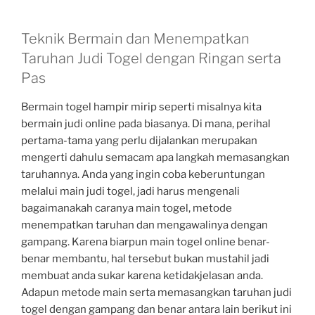
Teknik Bermain dan Menempatkan
Taruhan Judi Togel dengan Ringan serta
Pas
Bermain togel hampir mirip seperti misalnya kita
bermain judi online pada biasanya. Di mana, perihal
pertama-tama yang perlu dijalankan merupakan
mengerti dahulu semacam apa langkah memasangkan
taruhannya. Anda yang ingin coba keberuntungan
melalui main judi togel, jadi harus mengenali
bagaimanakah caranya main togel, metode
menempatkan taruhan dan mengawalinya dengan
gampang. Karena biarpun main togel online benar-
benar membantu, hal tersebut bukan mustahil jadi
membuat anda sukar karena ketidakjelasan anda.
Adapun metode main serta memasangkan taruhan judi
togel dengan gampang dan benar antara lain berikut ini