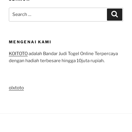
Search
Search
for:
MENGENAI KAMI
KOITOTO
adalah Bandar Judi Togel Online Terpercaya
dengan hadiah terbesare hingga 10juta rupiah.
olxtoto