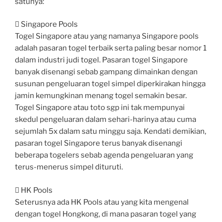
satunya:
 Singapore Pools
Togel Singapore atau yang namanya Singapore pools
adalah pasaran togel terbaik serta paling besar nomor 1
dalam industri judi togel. Pasaran togel Singapore
banyak disenangi sebab gampang dimainkan dengan
susunan pengeluaran togel simpel diperkirakan hingga
jamin kemungkinan menang togel semakin besar.
Togel Singapore atau toto sgp ini tak mempunyai
skedul pengeluaran dalam sehari-harinya atau cuma
sejumlah 5x dalam satu minggu saja. Kendati demikian,
pasaran togel Singapore terus banyak disenangi
beberapa togelers sebab agenda pengeluaran yang
terus-menerus simpel dituruti.
 HK Pools
Seterusnya ada HK Pools atau yang kita mengenal
dengan togel Hongkong, di mana pasaran togel yang