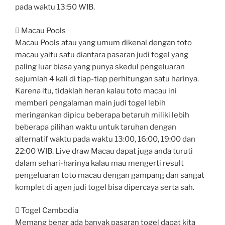
pada waktu 13:50 WIB.
 Macau Pools
Macau Pools atau yang umum dikenal dengan toto
macau yaitu satu diantara pasaran judi togel yang
paling luar biasa yang punya skedul pengeluaran
sejumlah 4 kali di tiap-tiap perhitungan satu harinya.
Karena itu, tidaklah heran kalau toto macau ini
memberi pengalaman main judi togel lebih
meringankan dipicu beberapa betaruh miliki lebih
beberapa pilihan waktu untuk taruhan dengan
alternatif waktu pada waktu 13:00, 16:00, 19:00 dan
22:00 WIB. Live draw Macau dapat juga anda turuti
dalam sehari-harinya kalau mau mengerti result
pengeluaran toto macau dengan gampang dan sangat
komplet di agen judi togel bisa dipercaya serta sah.
 Togel Cambodia
Memang benar ada banyak pasaran togel dapat kita