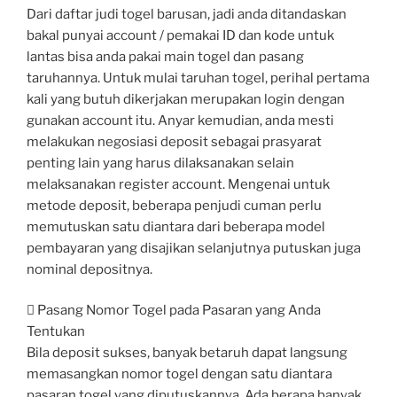
Dari daftar judi togel barusan, jadi anda ditandaskan
bakal punyai account / pemakai ID dan kode untuk
lantas bisa anda pakai main togel dan pasang
taruhannya. Untuk mulai taruhan togel, perihal pertama
kali yang butuh dikerjakan merupakan login dengan
gunakan account itu. Anyar kemudian, anda mesti
melakukan negosiasi deposit sebagai prasyarat
penting lain yang harus dilaksanakan selain
melaksanakan register account. Mengenai untuk
metode deposit, beberapa penjudi cuman perlu
memutuskan satu diantara dari beberapa model
pembayaran yang disajikan selanjutnya putuskan juga
nominal depositnya.
 Pasang Nomor Togel pada Pasaran yang Anda
Tentukan
Bila deposit sukses, banyak betaruh dapat langsung
memasangkan nomor togel dengan satu diantara
pasaran togel yang diputuskannya. Ada berapa banyak