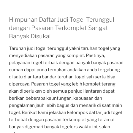
Himpunan Daftar Judi Togel Terunggul
dengan Pasaran Terkomplet Sangat
Banyak Disukai
Taruhan judi togel terunggul yakni taruhan togel yang
menyediakan pasaran yang komplet. Pastinya,
pelayanan togel terbaik dengan banyak banyak pasaran
cuman dapat anda temukan andaikan anda tergabung
di satu diantara bandar taruhan togel sah serta bisa
dipercaya. Pasaran togel yang lebih komplet terang
akan diperlukan oleh semua penjudi lantaran dapat
berikan beberapa keuntungan, kepuasan dan
pengalaman jauh lebih bagus dan menarik di saat main
togel. Berikut kami jelaskan kelompok daftar judi togel
terhebat dengan pasaran terkomplet yang teramat
banyak digemari banyak togelers waktu ini, salah