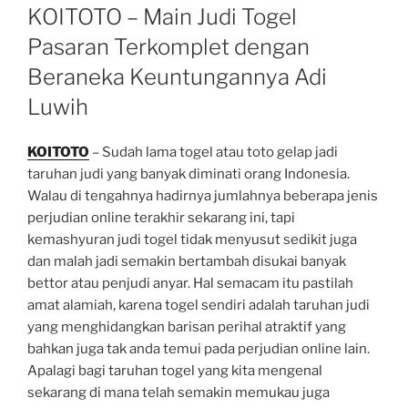
ON
KOITOTO – Main Judi Togel
Pasaran Terkomplet dengan
Beraneka Keuntungannya Adi
Luwih
KOITOTO
– Sudah lama togel atau toto gelap jadi
taruhan judi yang banyak diminati orang Indonesia.
Walau di tengahnya hadirnya jumlahnya beberapa jenis
perjudian online terakhir sekarang ini, tapi
kemashyuran judi togel tidak menyusut sedikit juga
dan malah jadi semakin bertambah disukai banyak
bettor atau penjudi anyar. Hal semacam itu pastilah
amat alamiah, karena togel sendiri adalah taruhan judi
yang menghidangkan barisan perihal atraktif yang
bahkan juga tak anda temui pada perjudian online lain.
Apalagi bagi taruhan togel yang kita mengenal
sekarang di mana telah semakin memukau juga