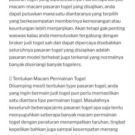
macam-macam pasaran togel yang disajikan, anda
dapat putuskan mana satu diantaranya yang terpilih
yang berkesempatan memberinya kemenangan atau
keuntungan lebih menjanjikan. Akan tetapi gak penting
waswas kalau anda memutuskan tergabung dengan
broker judi togel sah dan dapat dipercaya disebabkan
seluruhnya pasaran togel yang disiapkan adalah
pasaran model terhebat juga terkenal yang normalnya
banyak disenangi banyak togelers.
 Tentukan Macam Permainan Togel
Disamping mesti tentukan type pasaran togel, anda
yang ingin bermain judi togel pun perlu memastikan
satu diantara tipe permainan togel. Masalahnya
keseluruh beberapa jenis pasaran togel apa saja tentu
menyuguhkan seberapa banyak macam permainan
togel dengan peraturan menempatkan taruhan, tingkat
kepelikan bahkan juga sampai kesempatan menang