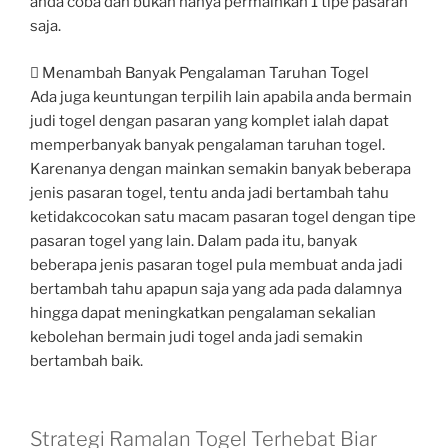
anda coba dan bukan hanya permainkan 1 tipe pasaran
saja.
 Menambah Banyak Pengalaman Taruhan Togel
Ada juga keuntungan terpilih lain apabila anda bermain
judi togel dengan pasaran yang komplet ialah dapat
memperbanyak banyak pengalaman taruhan togel.
Karenanya dengan mainkan semakin banyak beberapa
jenis pasaran togel, tentu anda jadi bertambah tahu
ketidakcocokan satu macam pasaran togel dengan tipe
pasaran togel yang lain. Dalam pada itu, banyak
beberapa jenis pasaran togel pula membuat anda jadi
bertambah tahu apapun saja yang ada pada dalamnya
hingga dapat meningkatkan pengalaman sekalian
kebolehan bermain judi togel anda jadi semakin
bertambah baik.
Strategi Ramalan Togel Terhebat Biar