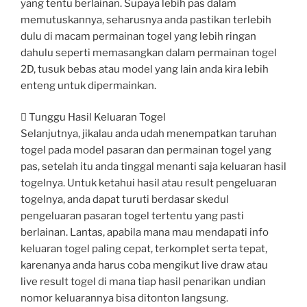
yang tentu berlainan. Supaya lebih pas dalam
memutuskannya, seharusnya anda pastikan terlebih
dulu di macam permainan togel yang lebih ringan
dahulu seperti memasangkan dalam permainan togel
2D, tusuk bebas atau model yang lain anda kira lebih
enteng untuk dipermainkan.
 Tunggu Hasil Keluaran Togel
Selanjutnya, jikalau anda udah menempatkan taruhan
togel pada model pasaran dan permainan togel yang
pas, setelah itu anda tinggal menanti saja keluaran hasil
togelnya. Untuk ketahui hasil atau result pengeluaran
togelnya, anda dapat turuti berdasar skedul
pengeluaran pasaran togel tertentu yang pasti
berlainan. Lantas, apabila mana mau mendapati info
keluaran togel paling cepat, terkomplet serta tepat,
karenanya anda harus coba mengikut live draw atau
live result togel di mana tiap hasil penarikan undian
nomor keluarannya bisa ditonton langsung.