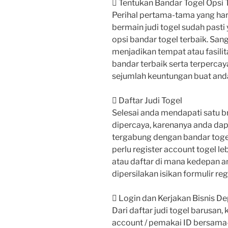
 Tentukan Bandar Togel Opsi 
Perihal pertama-tama yang har
bermain judi togel sudah pasti 
opsi bandar togel terbaik. Sang
menjadikan tempat atau fasilita
bandar terbaik serta terperca
sejumlah keuntungan buat and
 Daftar Judi Togel
Selesai anda mendapati satu br
dipercaya, karenanya anda dap
tergabung dengan bandar togel 
perlu register account togel le
atau daftar di mana kedepan a
dipersilakan isikan formulir reg
 Login dan Kerjakan Bisnis De
Dari daftar judi togel barusan,
account / pemakai ID bersama-