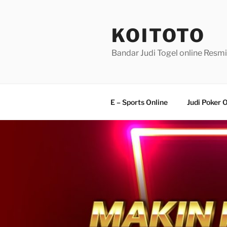
Skip
to
KOITOTO
content
Bandar Judi Togel online Res
E – Sports Online
Judi Poker 