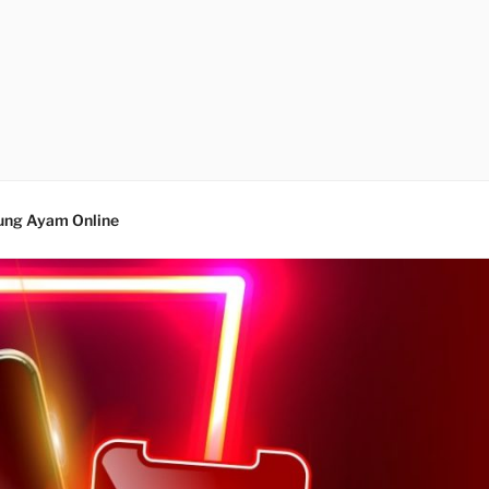
ung Ayam Online