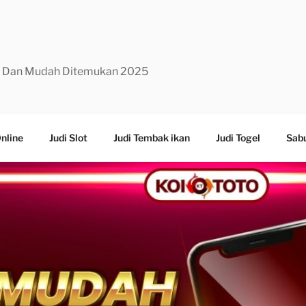
mi Dan Mudah Ditemukan 2025
Online
Judi Slot
Judi Tembak ikan
Judi Togel
Sab