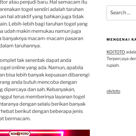
tor atau penjudi baru. Hal semacam itu
Search
karenakan togel sendiri adalah taruhan
for:
n hal atraktif yang bahkan juga tidak
lain. Lebih-lebih bagi taruhan togel yang
ana udah makin memukau namun juga
da banyaknya macam-macam pasaran
MENGENAI K
 dalam taruhannya.
KOITOTO
adala
Terpercaya den
komplet tak serentak dapat anda
rupiah.
gel online yang ada. Namun, apabila
an bisa lebih banyak kepuasan dibarengi
terang anda butuh mencoba dengan
g dipercaya dan sah. Kebanyakan,
olxtoto
erunggul terus memberinya layanan togel
taranya dengan selalu berikan banyak
rhebat berikut dengan beberapa jenis
gat bermacam.