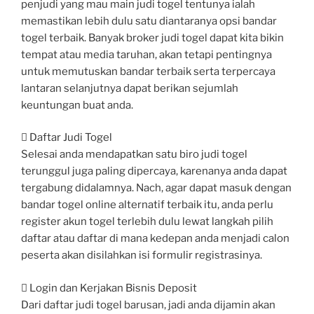
penjudi yang mau main judi togel tentunya ialah
memastikan lebih dulu satu diantaranya opsi bandar
togel terbaik. Banyak broker judi togel dapat kita bikin
tempat atau media taruhan, akan tetapi pentingnya
untuk memutuskan bandar terbaik serta terpercaya
lantaran selanjutnya dapat berikan sejumlah
keuntungan buat anda.
 Daftar Judi Togel
Selesai anda mendapatkan satu biro judi togel
terunggul juga paling dipercaya, karenanya anda dapat
tergabung didalamnya. Nach, agar dapat masuk dengan
bandar togel online alternatif terbaik itu, anda perlu
register akun togel terlebih dulu lewat langkah pilih
daftar atau daftar di mana kedepan anda menjadi calon
peserta akan disilahkan isi formulir registrasinya.
 Login dan Kerjakan Bisnis Deposit
Dari daftar judi togel barusan, jadi anda dijamin akan