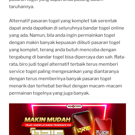
taruhannya.
Alternatif pasaran togel yang komplet tak serentak
dapat anda dapatkan di seluruhnya bandar togel online
yang ada. Namun, bila anda ingin permainkan togel
dengan makin banyak kepuasan diikuti pasaran togel
yang komplet, terang anda butuh mencoba dengan
tergabung di bandar togel bisa dipercaya dan sah. Rata-
rata, biro judi togel alternatif terbaik terus memberi
service togel paling mengesankan yang diantaranya
dengan terus memberinya banyak pasaran togel
menarik dan terhebat berikut dengan macam-macam
permainan togelnya yang juga banyak.