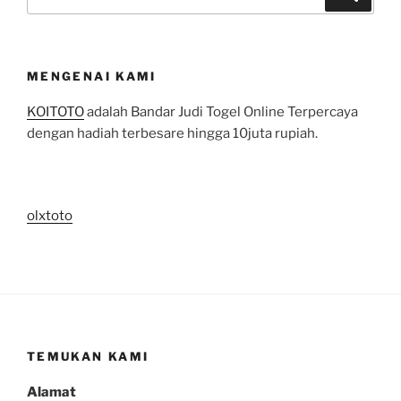
for:
MENGENAI KAMI
KOITOTO
adalah Bandar Judi Togel Online Terpercaya
dengan hadiah terbesare hingga 10juta rupiah.
olxtoto
TEMUKAN KAMI
Alamat