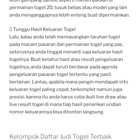
permainan togel 2D, tusuk bebas atau model yang lain
anda menganggapnya lebih enteng buat dipermainkan.
 Tunggu Hasil Keluaran Togel
Lalu, kalau anda telah memasangkan taruhan togel
pada macam pasaran dan permainan togel yang pas,
seterusnya anda tinggal menanti saja keluaran hasil
togelnya. Buat ketahui hasil atau result pengeluaran
togelnya, anda dapat turuti berdasar pada agenda
pengeluaran pasaran togel tertentu yang pasti
berlainan. Lantas, apabila mana pengin mendapati info
keluaran togel paling cepat, terkomplet namun juga
presisi, karena itu anda harus coba ikuti live draw atau
live result togel di mana tiap hasil penarikan undian
nomor keluarannya bisa ditonton langsung.
Kelompok Daftar Judi Togel Terbaik