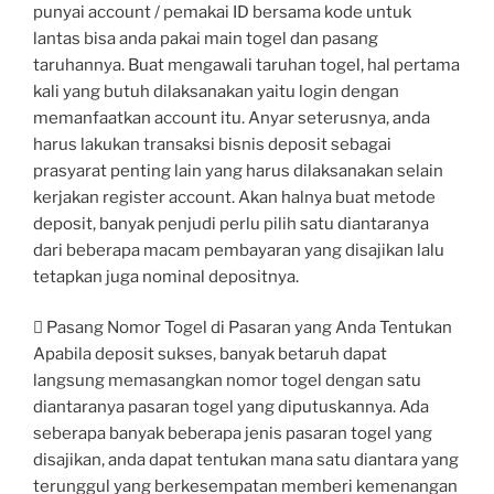
punyai account / pemakai ID bersama kode untuk
lantas bisa anda pakai main togel dan pasang
taruhannya. Buat mengawali taruhan togel, hal pertama
kali yang butuh dilaksanakan yaitu login dengan
memanfaatkan account itu. Anyar seterusnya, anda
harus lakukan transaksi bisnis deposit sebagai
prasyarat penting lain yang harus dilaksanakan selain
kerjakan register account. Akan halnya buat metode
deposit, banyak penjudi perlu pilih satu diantaranya
dari beberapa macam pembayaran yang disajikan lalu
tetapkan juga nominal depositnya.
 Pasang Nomor Togel di Pasaran yang Anda Tentukan
Apabila deposit sukses, banyak betaruh dapat
langsung memasangkan nomor togel dengan satu
diantaranya pasaran togel yang diputuskannya. Ada
seberapa banyak beberapa jenis pasaran togel yang
disajikan, anda dapat tentukan mana satu diantara yang
terunggul yang berkesempatan memberi kemenangan