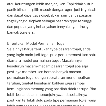
atau keuntungan lebih menjanjikan. Tapi tidak butuh
panik bila anda pilih masuk dengan agen judi togel sah
dan dapat dipercaya disebabkan semuanya pasaran
togel yang disiapkan sebagai pasaran type terunggul
dan popular yang kebanyakan banyak digandrungi
banyak togelers.
 Tentukan Model Permainan Togel
Selainnya harus tentukan type pasaran togel, anda
yang ingin main judi togel pula perlu memastikan satu
diantara model permainan togel. Masalahnya
keseluruh macam-macam pasaran togel apa saja
pastinya memberikan berapa banyak macam
permainan togel dengan peraturan menempatkan
taruhan, tingkat kesukaran bahkan juga sampai
kemungkinan menang yang pastilah tidak serupa. Biar
lebih benar dalam menunjuknya, anda sebaiknya
pastikan terlebih dulu pada tipe permainan togel yang
lebih gampang dahulu seperti menempatkan di