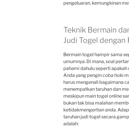
pengeluaran, kemungkinan men
Teknik Bermain d
Judi Togel dengan
Bermain togel hampir sama sepe
umumnya. Di mana, soal pertam
pahami dahulu seperti apaka
Anda yang pengin coba hoki mel
harus mengenali bagaimana ca
menempatkan taruhan dan men
meskipun main togel online s
bukan tak bisa malahan membu
ketidakmengertian anda. Ad
taruhan judi togel secara gamp
adalah: