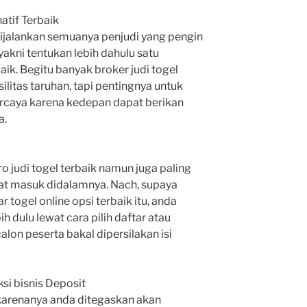
atif Terbaik
dijalankan semuanya penjudi yang pengin
yakni tentukan lebih dahulu satu
aik. Begitu banyak broker judi togel
silitas taruhan, tapi pentingnya untuk
percaya karena kedepan dapat berikan
a.
o judi togel terbaik namun juga paling
pat masuk didalamnya. Nach, supaya
togel online opsi terbaik itu, anda
ih dulu lewat cara pilih daftar atau
calon peserta bakal dipersilakan isi
si bisnis Deposit
, karenanya anda ditegaskan akan