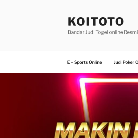
Skip
to
KOITOTO
content
Bandar Judi Togel online Res
E – Sports Online
Judi Poker 