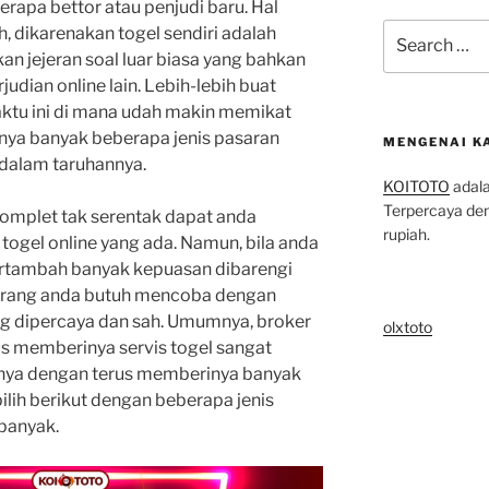
rapa bettor atau penjudi baru. Hal
Search
, dikarenakan togel sendiri adalah
for:
n jejeran soal luar biasa yang bahkan
judian online lain. Lebih-lebih buat
waktu ini di mana udah makin memikat
ya banyak beberapa jenis pasaran
MENGENAI K
 dalam taruhannya.
KOITOTO
adala
Terpercaya den
komplet tak serentak dapat anda
rupiah.
togel online yang ada. Namun, bila anda
ertambah banyak kepuasan dibarengi
terang anda butuh mencoba dengan
ng dipercaya dan sah. Umumnya, broker
olxtoto
erus memberinya servis togel sangat
nya dengan terus memberinya banyak
ilih berikut dengan beberapa jenis
banyak.