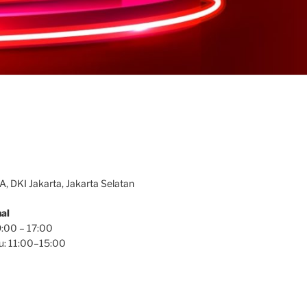
A, DKI Jakarta, Jakarta Selatan
al
9:00 – 17:00
u: 11:00–15:00