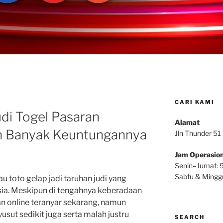
CARI KAMI
di Togel Pasaran
Alamat
n Banyak Keuntungannya
Jln Thunder 51 
Jam Operasion
Senin–Jumat: 
Sabtu & Mingg
au toto gelap jadi taruhan judi yang
sia. Meskipun di tengahnya keberadaan
an online teranyar sekarang, namun
usut sedikit juga serta malah justru
SEARCH