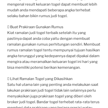
mengenal result keluaran togel dapat membuat lebih
mudah anda mendapati beberapa angka terhebat
selaku bahan bikin rumus judi togel.
 Buat Prakiraan Gunakan Rumus
Kiat ramalan judi togel terbaik setelah itu yang
pastinya dapat anda coba yaitu dengan membuat
ramalan gunakan rumus perhitungan sendiri. Membuat
rumus ramalan togel tentu mempunyai tujuan hasilkan
angka terunggul yang kedepannya dapat dipakai dalam
mengira atau meramalkan keluaran togel ini hari yang
bisa memiliki potensi berikan kemenangan.
 Lihat Ramalan Togel yang Dikasihkan
Satu hal utama lain yang penting anda melakukan saat
lakukan prakiraan judi togel tidak lain selainnya perlu
menyaksikan juga prakiraan togel yang diberi oleh
broker judi togel. Bandar togel terhebat rata-rata terus
memberi data prakiraan yang terjaga presisi walau