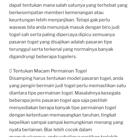
dapat tentukan mana salah satunya yang terhebat yang
berkesempatan memberi kemenangan atau
keuntungan lebih menjanjikan. Tetapi gak perlu
waswas bila anda menunjuk masuk dengan biro judi
togel sah serta paling dipercaya dipicu semuanya
pasaran togel yang disajikan adalah pasaran tipe
terunggul serta terkenal yang normalnya banyak
digandrungi beberapa togelers.
 Tentukan Macam Permainan Togel
Disamping harus tentukan model pasaran togel, anda
yang pengin bermain judi togel perlu memastikan satu
diantara tipe permainan togel. Masalahnya kesegala
beberapa jenis pasaran togel apa saja pastilah
menyediakan berapa banyak tipe permainan togel
dengan ketentuan memasangkan taruhan, tingkat
kepelikan sampai sampai kemungkinan menang yang
nyata berlainan. Biar lebih cocok dalam
memutuskannya, anda sebaiknya pastikan terlebih