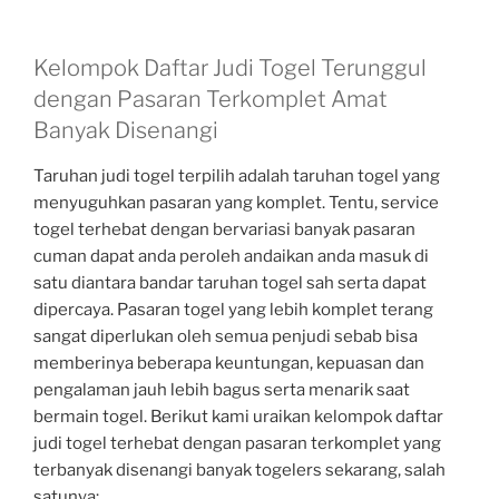
Kelompok Daftar Judi Togel Terunggul
dengan Pasaran Terkomplet Amat
Banyak Disenangi
Taruhan judi togel terpilih adalah taruhan togel yang
menyuguhkan pasaran yang komplet. Tentu, service
togel terhebat dengan bervariasi banyak pasaran
cuman dapat anda peroleh andaikan anda masuk di
satu diantara bandar taruhan togel sah serta dapat
dipercaya. Pasaran togel yang lebih komplet terang
sangat diperlukan oleh semua penjudi sebab bisa
memberinya beberapa keuntungan, kepuasan dan
pengalaman jauh lebih bagus serta menarik saat
bermain togel. Berikut kami uraikan kelompok daftar
judi togel terhebat dengan pasaran terkomplet yang
terbanyak disenangi banyak togelers sekarang, salah
satunya: