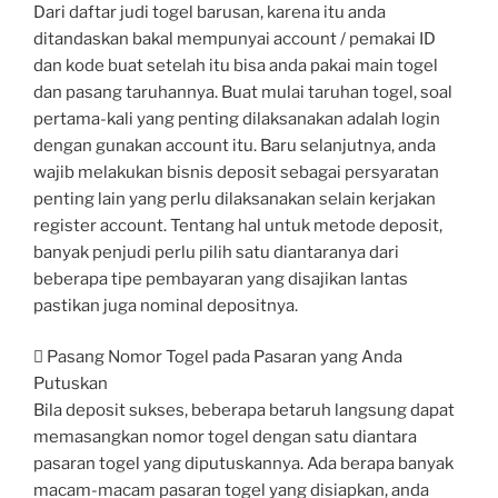
Dari daftar judi togel barusan, karena itu anda
ditandaskan bakal mempunyai account / pemakai ID
dan kode buat setelah itu bisa anda pakai main togel
dan pasang taruhannya. Buat mulai taruhan togel, soal
pertama-kali yang penting dilaksanakan adalah login
dengan gunakan account itu. Baru selanjutnya, anda
wajib melakukan bisnis deposit sebagai persyaratan
penting lain yang perlu dilaksanakan selain kerjakan
register account. Tentang hal untuk metode deposit,
banyak penjudi perlu pilih satu diantaranya dari
beberapa tipe pembayaran yang disajikan lantas
pastikan juga nominal depositnya.
 Pasang Nomor Togel pada Pasaran yang Anda
Putuskan
Bila deposit sukses, beberapa betaruh langsung dapat
memasangkan nomor togel dengan satu diantara
pasaran togel yang diputuskannya. Ada berapa banyak
macam-macam pasaran togel yang disiapkan, anda