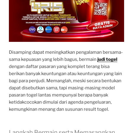
Disamping dapat meningkatkan pengalaman bersama-
sama kepuasan yang lebih bagus, bermain
judi togel
dengan daftar pasaran yang komplet terang bisa
berikan banyak keuntungan atau keuntungan yang lain
bagi para penjudi. Memanglah, meski secara bentukan
dapat disebutkan sama, tapi masing-masing model
pasaran togel lantas mempunyai berapa banyak
ketidakcocokan dimulai dari agenda pengeluaran,
kemungkinan menang dan susunan result togel.
Langkah Bermain serta Memasangkan