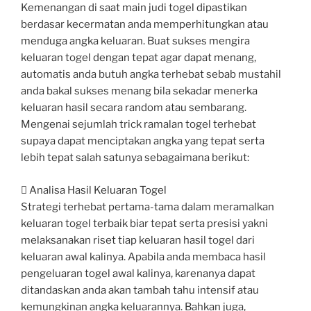
Kemenangan di saat main judi togel dipastikan
berdasar kecermatan anda memperhitungkan atau
menduga angka keluaran. Buat sukses mengira
keluaran togel dengan tepat agar dapat menang,
automatis anda butuh angka terhebat sebab mustahil
anda bakal sukses menang bila sekadar menerka
keluaran hasil secara random atau sembarang.
Mengenai sejumlah trick ramalan togel terhebat
supaya dapat menciptakan angka yang tepat serta
lebih tepat salah satunya sebagaimana berikut:
 Analisa Hasil Keluaran Togel
Strategi terhebat pertama-tama dalam meramalkan
keluaran togel terbaik biar tepat serta presisi yakni
melaksanakan riset tiap keluaran hasil togel dari
keluaran awal kalinya. Apabila anda membaca hasil
pengeluaran togel awal kalinya, karenanya dapat
ditandaskan anda akan tambah tahu intensif atau
kemungkinan angka keluarannya. Bahkan juga,