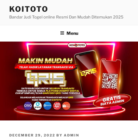
Skip
KOITOTO
to
Bandar Judi Togel online Resmi Dan Mudah Ditemukan 2025
content
Menu
POSTED
DECEMBER 29, 2022
BY
ADMIN