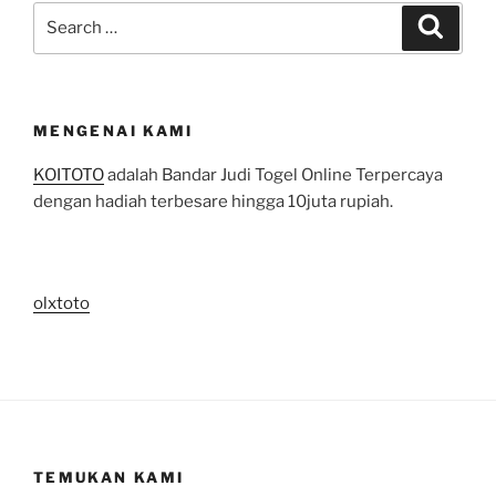
Search
Search
for:
MENGENAI KAMI
KOITOTO
adalah Bandar Judi Togel Online Terpercaya
dengan hadiah terbesare hingga 10juta rupiah.
olxtoto
TEMUKAN KAMI