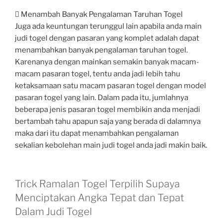
 Menambah Banyak Pengalaman Taruhan Togel
Juga ada keuntungan terunggul lain apabila anda main
judi togel dengan pasaran yang komplet adalah dapat
menambahkan banyak pengalaman taruhan togel.
Karenanya dengan mainkan semakin banyak macam-
macam pasaran togel, tentu anda jadi lebih tahu
ketaksamaan satu macam pasaran togel dengan model
pasaran togel yang lain. Dalam pada itu, jumlahnya
beberapa jenis pasaran togel membikin anda menjadi
bertambah tahu apapun saja yang berada di dalamnya
maka dari itu dapat menambahkan pengalaman
sekalian kebolehan main judi togel anda jadi makin baik.
Trick Ramalan Togel Terpilih Supaya
Menciptakan Angka Tepat dan Tepat
Dalam Judi Togel