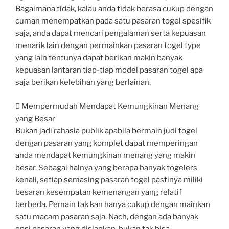
Bagaimana tidak, kalau anda tidak berasa cukup dengan
cuman menempatkan pada satu pasaran togel spesifik
saja, anda dapat mencari pengalaman serta kepuasan
menarik lain dengan permainkan pasaran togel type
yang lain tentunya dapat berikan makin banyak
kepuasan lantaran tiap-tiap model pasaran togel apa
saja berikan kelebihan yang berlainan.
 Mempermudah Mendapat Kemungkinan Menang
yang Besar
Bukan jadi rahasia publik apabila bermain judi togel
dengan pasaran yang komplet dapat memperingan
anda mendapat kemungkinan menang yang makin
besar. Sebagai halnya yang berapa banyak togelers
kenali, setiap semasing pasaran togel pastinya miliki
besaran kesempatan kemenangan yang relatif
berbeda. Pemain tak kan hanya cukup dengan mainkan
satu macam pasaran saja. Nach, dengan ada banyak
opsi pasaran yang disiapkan, bukan tak bisa