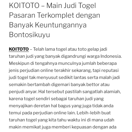
ON
KOITOTO – Main Judi Togel
Pasaran Terkomplet dengan
Banyak Keuntungannya
Bontosikuyu
KOITOTO
– Telah lama togel atau toto gelap jadi
taruhan judi yang banyak digandrungi warga Indonesia.
Meskipun di tengahnya munculnya jumlah beberapa
jenis perjudian online terakhir sekarang, tapi reputasi
judi togel tak menyusut sedikit lantas serta malah jadi
semakin bertambah digemari banyak bettor atau
penjudi anyar. Hal tersebut pastilah sangatlah alamiah,
karena togel sendiri sebagai taruhan judi yang
menyajikan deretan hal bagus yang juga tidak anda
temui pada perjudian online lain. Lebih-lebih buat
taruhan togel yang kita tahu waktu ini di mana udah
makin memikat juga memberi kepuasan dengan ada