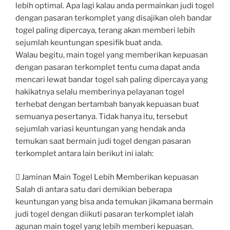
lebih optimal. Apa lagi kalau anda permainkan judi togel
dengan pasaran terkomplet yang disajikan oleh bandar
togel paling dipercaya, terang akan memberi lebih
sejumlah keuntungan spesifik buat anda.
Walau begitu, main togel yang memberikan kepuasan
dengan pasaran terkomplet tentu cuma dapat anda
mencari lewat bandar togel sah paling dipercaya yang
hakikatnya selalu memberinya pelayanan togel
terhebat dengan bertambah banyak kepuasan buat
semuanya pesertanya. Tidak hanya itu, tersebut
sejumlah variasi keuntungan yang hendak anda
temukan saat bermain judi togel dengan pasaran
terkomplet antara lain berikut ini ialah:
 Jaminan Main Togel Lebih Memberikan kepuasan
Salah di antara satu dari demikian beberapa
keuntungan yang bisa anda temukan jikamana bermain
judi togel dengan diikuti pasaran terkomplet ialah
agunan main togel yang lebih memberi kepuasan.