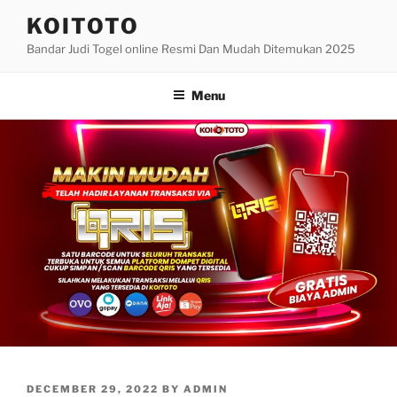
Skip
KOITOTO
to
Bandar Judi Togel online Resmi Dan Mudah Ditemukan 2025
content
Menu
POSTED
DECEMBER 29, 2022
BY
ADMIN