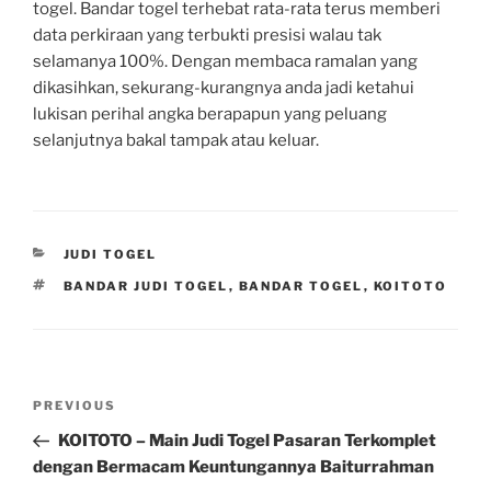
togel. Bandar togel terhebat rata-rata terus memberi
data perkiraan yang terbukti presisi walau tak
selamanya 100%. Dengan membaca ramalan yang
dikasihkan, sekurang-kurangnya anda jadi ketahui
lukisan perihal angka berapapun yang peluang
selanjutnya bakal tampak atau keluar.
CATEGORIES
JUDI TOGEL
TAGS
BANDAR JUDI TOGEL
,
BANDAR TOGEL
,
KOITOTO
Post
Previous
PREVIOUS
navigation
Post
KOITOTO – Main Judi Togel Pasaran Terkomplet
dengan Bermacam Keuntungannya Baiturrahman