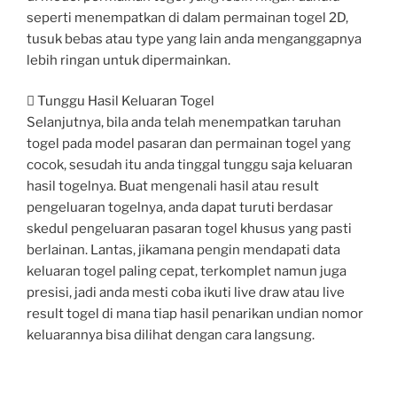
seperti menempatkan di dalam permainan togel 2D,
tusuk bebas atau type yang lain anda menganggapnya
lebih ringan untuk dipermainkan.
 Tunggu Hasil Keluaran Togel
Selanjutnya, bila anda telah menempatkan taruhan
togel pada model pasaran dan permainan togel yang
cocok, sesudah itu anda tinggal tunggu saja keluaran
hasil togelnya. Buat mengenali hasil atau result
pengeluaran togelnya, anda dapat turuti berdasar
skedul pengeluaran pasaran togel khusus yang pasti
berlainan. Lantas, jikamana pengin mendapati data
keluaran togel paling cepat, terkomplet namun juga
presisi, jadi anda mesti coba ikuti live draw atau live
result togel di mana tiap hasil penarikan undian nomor
keluarannya bisa dilihat dengan cara langsung.