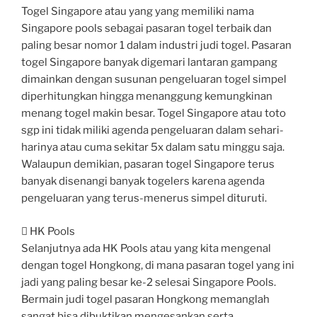
Togel Singapore atau yang yang memiliki nama
Singapore pools sebagai pasaran togel terbaik dan
paling besar nomor 1 dalam industri judi togel. Pasaran
togel Singapore banyak digemari lantaran gampang
dimainkan dengan susunan pengeluaran togel simpel
diperhitungkan hingga menanggung kemungkinan
menang togel makin besar. Togel Singapore atau toto
sgp ini tidak miliki agenda pengeluaran dalam sehari-
harinya atau cuma sekitar 5x dalam satu minggu saja.
Walaupun demikian, pasaran togel Singapore terus
banyak disenangi banyak togelers karena agenda
pengeluaran yang terus-menerus simpel dituruti.
 HK Pools
Selanjutnya ada HK Pools atau yang kita mengenal
dengan togel Hongkong, di mana pasaran togel yang ini
jadi yang paling besar ke-2 selesai Singapore Pools.
Bermain judi togel pasaran Hongkong memanglah
sangat bisa dibuktikan mengesankan serta