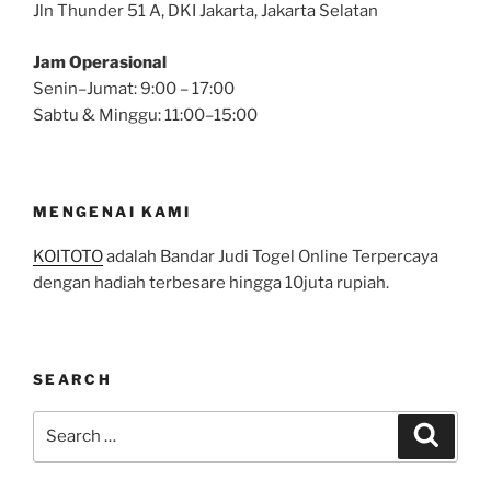
Jln Thunder 51 A, DKI Jakarta, Jakarta Selatan
Jam Operasional
Senin–Jumat: 9:00 – 17:00
Sabtu & Minggu: 11:00–15:00
MENGENAI KAMI
KOITOTO
adalah Bandar Judi Togel Online Terpercaya
dengan hadiah terbesare hingga 10juta rupiah.
SEARCH
Search
Search
for: