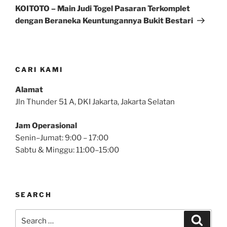
Post
KOITOTO – Main Judi Togel Pasaran Terkomplet
dengan Beraneka Keuntungannya Bukit Bestari
CARI KAMI
Alamat
Jln Thunder 51 A, DKI Jakarta, Jakarta Selatan
Jam Operasional
Senin–Jumat: 9:00 – 17:00
Sabtu & Minggu: 11:00–15:00
SEARCH
Search
Search
for: