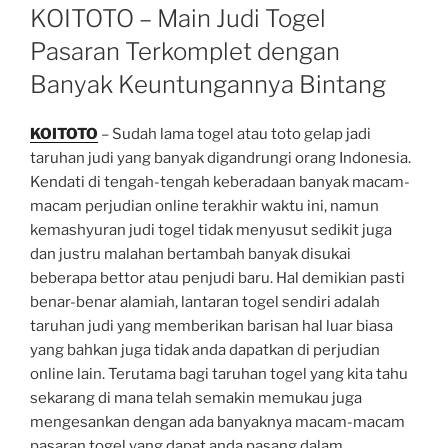
ON
KOITOTO – Main Judi Togel
Pasaran Terkomplet dengan
Banyak Keuntungannya Bintang
KOITOTO
– Sudah lama togel atau toto gelap jadi
taruhan judi yang banyak digandrungi orang Indonesia.
Kendati di tengah-tengah keberadaan banyak macam-
macam perjudian online terakhir waktu ini, namun
kemashyuran judi togel tidak menyusut sedikit juga
dan justru malahan bertambah banyak disukai
beberapa bettor atau penjudi baru. Hal demikian pasti
benar-benar alamiah, lantaran togel sendiri adalah
taruhan judi yang memberikan barisan hal luar biasa
yang bahkan juga tidak anda dapatkan di perjudian
online lain. Terutama bagi taruhan togel yang kita tahu
sekarang di mana telah semakin memukau juga
mengesankan dengan ada banyaknya macam-macam
pasaran togel yang dapat anda pasang dalam