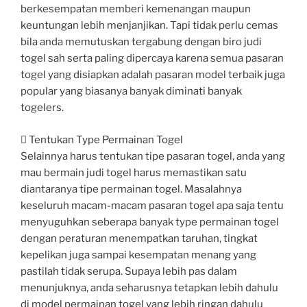
berkesempatan memberi kemenangan maupun
keuntungan lebih menjanjikan. Tapi tidak perlu cemas
bila anda memutuskan tergabung dengan biro judi
togel sah serta paling dipercaya karena semua pasaran
togel yang disiapkan adalah pasaran model terbaik juga
popular yang biasanya banyak diminati banyak
togelers.
 Tentukan Type Permainan Togel
Selainnya harus tentukan tipe pasaran togel, anda yang
mau bermain judi togel harus memastikan satu
diantaranya tipe permainan togel. Masalahnya
keseluruh macam-macam pasaran togel apa saja tentu
menyuguhkan seberapa banyak type permainan togel
dengan peraturan menempatkan taruhan, tingkat
kepelikan juga sampai kesempatan menang yang
pastilah tidak serupa. Supaya lebih pas dalam
menunjuknya, anda seharusnya tetapkan lebih dahulu
di model permainan togel yang lebih ringan dahulu