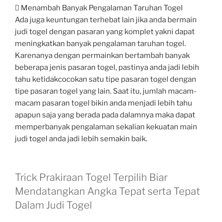
 Menambah Banyak Pengalaman Taruhan Togel
Ada juga keuntungan terhebat lain jika anda bermain
judi togel dengan pasaran yang komplet yakni dapat
meningkatkan banyak pengalaman taruhan togel.
Karenanya dengan permainkan bertambah banyak
beberapa jenis pasaran togel, pastinya anda jadi lebih
tahu ketidakcocokan satu tipe pasaran togel dengan
tipe pasaran togel yang lain. Saat itu, jumlah macam-
macam pasaran togel bikin anda menjadi lebih tahu
apapun saja yang berada pada dalamnya maka dapat
memperbanyak pengalaman sekalian kekuatan main
judi togel anda jadi lebih semakin baik.
Trick Prakiraan Togel Terpilih Biar
Mendatangkan Angka Tepat serta Tepat
Dalam Judi Togel