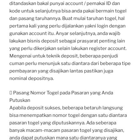
ditandaskan bakal punyai account / pemakai ID dan
kode untuk selanjutnya bisa anda pakai bermain togel
dan pasang taruhannya. Buat mulai taruhan togel, hal
pertama kali yang perlu dijalankan yakni login dengan
gunakan account itu. Anyar selanjutnya, anda wajib
lakukan bisnis deposit sebagai prasyarat penting lain
yang perlu dikerjakan selain lakukan register account.
Mengenai untuk teknik deposit, beberapa penjudi
cuman perlu menunjuk satu diantara dari beberapa tipe
pembayaran yang disajikan lantas pastikan juga
nominal depositnya.
 Pasang Nomor Togel pada Pasaran yang Anda
Putuskan
Apabila deposit sukses, beberapa betaruh langsung
bisa menempatkan nomor togel dengan satu diantara
pasaran togel yang diputuskannya. Ada seberapa
banyak macam-macam pasaran togel yang disajikan,
anda dapat putuskan mana satu diantaranya yang