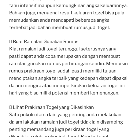
tahu intensif maupun kemungkinan angka keluarannya.
Bahkan juga, mengenal result keluaran togel bisa pula
memudahkan anda mendapati beberapa angka
terhebat jadi bahan membuat rumus judi togel.
 Buat Ramalan Gunakan Rumus
Kiat ramalan judi togel terunggul seterusnya yang
pasti dapat anda coba merupakan dengan membuat
ramalan gunakan rumus perhitungan sendiri. Membikin
rumus prakiraan togel sudah pasti memiliki tujuan
menciptakan angka terbaik yang kedepan dapat dipakai
dalam mengira atau memperkirakan keluaran togel ini
hari yang bisa miliki potensi memberi kemenangan.
 Lihat Prakiraan Togel yang Dikasihkan
Satu pokok utama lain yang penting anda melakukan
dalam lakukan ramalan judi togel tidak lain disamping
penting memandang juga perkiraan togel yang
dikasihkan oleh broker judi togel. Bandar togel