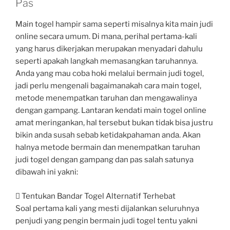
Pas
Main togel hampir sama seperti misalnya kita main judi
online secara umum. Di mana, perihal pertama-kali
yang harus dikerjakan merupakan menyadari dahulu
seperti apakah langkah memasangkan taruhannya.
Anda yang mau coba hoki melalui bermain judi togel,
jadi perlu mengenali bagaimanakah cara main togel,
metode menempatkan taruhan dan mengawalinya
dengan gampang. Lantaran kendati main togel online
amat meringankan, hal tersebut bukan tidak bisa justru
bikin anda susah sebab ketidakpahaman anda. Akan
halnya metode bermain dan menempatkan taruhan
judi togel dengan gampang dan pas salah satunya
dibawah ini yakni:
 Tentukan Bandar Togel Alternatif Terhebat
Soal pertama kali yang mesti dijalankan seluruhnya
penjudi yang pengin bermain judi togel tentu yakni