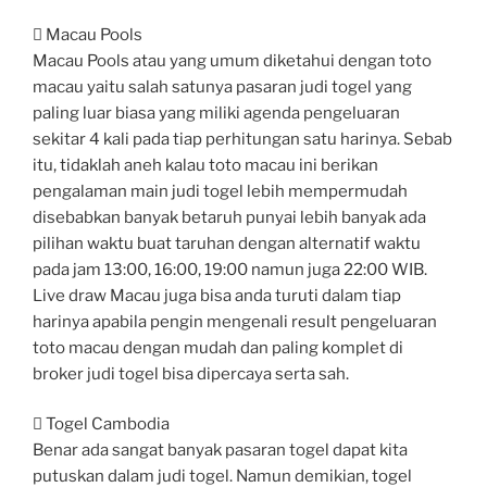
 Macau Pools
Macau Pools atau yang umum diketahui dengan toto
macau yaitu salah satunya pasaran judi togel yang
paling luar biasa yang miliki agenda pengeluaran
sekitar 4 kali pada tiap perhitungan satu harinya. Sebab
itu, tidaklah aneh kalau toto macau ini berikan
pengalaman main judi togel lebih mempermudah
disebabkan banyak betaruh punyai lebih banyak ada
pilihan waktu buat taruhan dengan alternatif waktu
pada jam 13:00, 16:00, 19:00 namun juga 22:00 WIB.
Live draw Macau juga bisa anda turuti dalam tiap
harinya apabila pengin mengenali result pengeluaran
toto macau dengan mudah dan paling komplet di
broker judi togel bisa dipercaya serta sah.
 Togel Cambodia
Benar ada sangat banyak pasaran togel dapat kita
putuskan dalam judi togel. Namun demikian, togel