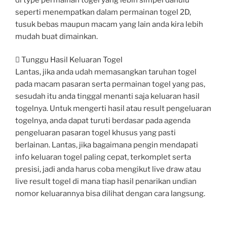
seperti menempatkan dalam permainan togel 2D,
tusuk bebas maupun macam yang lain anda kira lebih
mudah buat dimainkan.
 Tunggu Hasil Keluaran Togel
Lantas, jika anda udah memasangkan taruhan togel
pada macam pasaran serta permainan togel yang pas,
sesudah itu anda tinggal menanti saja keluaran hasil
togelnya. Untuk mengerti hasil atau result pengeluaran
togelnya, anda dapat turuti berdasar pada agenda
pengeluaran pasaran togel khusus yang pasti
berlainan. Lantas, jika bagaimana pengin mendapati
info keluaran togel paling cepat, terkomplet serta
presisi, jadi anda harus coba mengikut live draw atau
live result togel di mana tiap hasil penarikan undian
nomor keluarannya bisa dilihat dengan cara langsung.