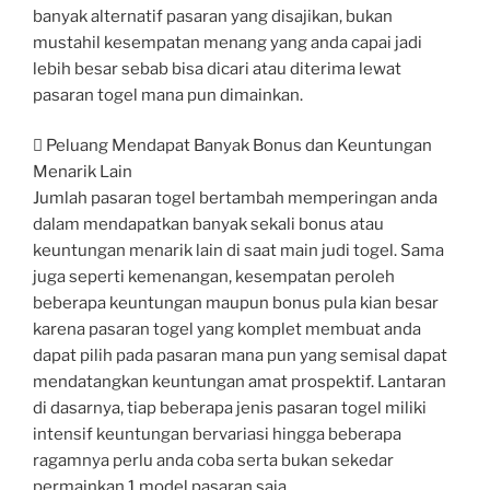
banyak alternatif pasaran yang disajikan, bukan
mustahil kesempatan menang yang anda capai jadi
lebih besar sebab bisa dicari atau diterima lewat
pasaran togel mana pun dimainkan.
 Peluang Mendapat Banyak Bonus dan Keuntungan
Menarik Lain
Jumlah pasaran togel bertambah memperingan anda
dalam mendapatkan banyak sekali bonus atau
keuntungan menarik lain di saat main judi togel. Sama
juga seperti kemenangan, kesempatan peroleh
beberapa keuntungan maupun bonus pula kian besar
karena pasaran togel yang komplet membuat anda
dapat pilih pada pasaran mana pun yang semisal dapat
mendatangkan keuntungan amat prospektif. Lantaran
di dasarnya, tiap beberapa jenis pasaran togel miliki
intensif keuntungan bervariasi hingga beberapa
ragamnya perlu anda coba serta bukan sekedar
permainkan 1 model pasaran saja.