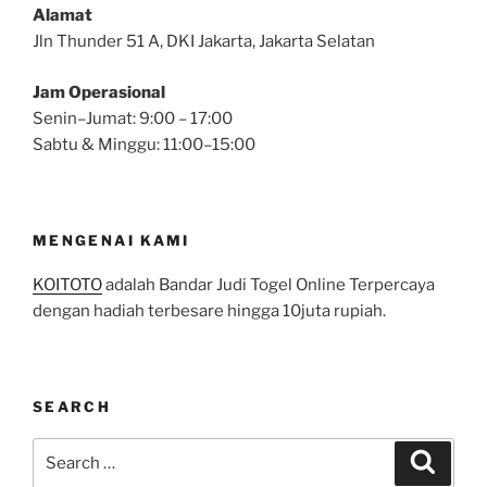
Alamat
Jln Thunder 51 A, DKI Jakarta, Jakarta Selatan
Jam Operasional
Senin–Jumat: 9:00 – 17:00
Sabtu & Minggu: 11:00–15:00
MENGENAI KAMI
KOITOTO
adalah Bandar Judi Togel Online Terpercaya
dengan hadiah terbesare hingga 10juta rupiah.
SEARCH
Search
Search
for: