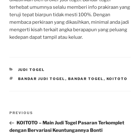
terhebat umumnya selalu memberi info prakiraan yang
teruji tepat biarpun tidak mesti 100%. Dengan
membaca perkiraan yang dikasihkan, minimal anda jadi
mengerti kisah terkait angka berapapun yang peluang
kedepan dapat tampil atau keluar.
CATEGORIES
JUDI TOGEL
TAGS
BANDAR JUDI TOGEL
,
BANDAR TOGEL
,
KOITOTO
Post
Previous
PREVIOUS
navigation
Post
KOITOTO – Main Judi Togel Pasaran Terkomplet
dengan Bervariasi Keuntungannya Bonti