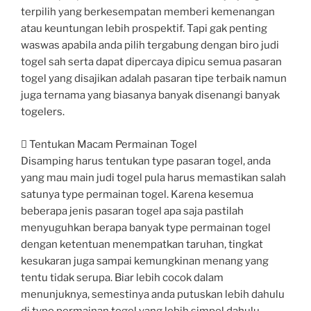
terpilih yang berkesempatan memberi kemenangan
atau keuntungan lebih prospektif. Tapi gak penting
waswas apabila anda pilih tergabung dengan biro judi
togel sah serta dapat dipercaya dipicu semua pasaran
togel yang disajikan adalah pasaran tipe terbaik namun
juga ternama yang biasanya banyak disenangi banyak
togelers.
 Tentukan Macam Permainan Togel
Disamping harus tentukan type pasaran togel, anda
yang mau main judi togel pula harus memastikan salah
satunya type permainan togel. Karena kesemua
beberapa jenis pasaran togel apa saja pastilah
menyuguhkan berapa banyak type permainan togel
dengan ketentuan menempatkan taruhan, tingkat
kesukaran juga sampai kemungkinan menang yang
tentu tidak serupa. Biar lebih cocok dalam
menunjuknya, semestinya anda putuskan lebih dahulu
di type permainan togel yang lebih simpel dahulu