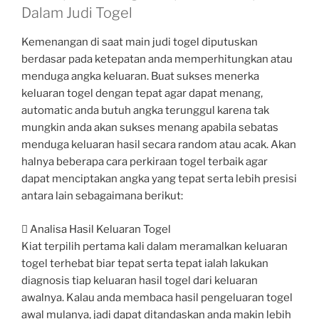
Dalam Judi Togel
Kemenangan di saat main judi togel diputuskan
berdasar pada ketepatan anda memperhitungkan atau
menduga angka keluaran. Buat sukses menerka
keluaran togel dengan tepat agar dapat menang,
automatic anda butuh angka terunggul karena tak
mungkin anda akan sukses menang apabila sebatas
menduga keluaran hasil secara random atau acak. Akan
halnya beberapa cara perkiraan togel terbaik agar
dapat menciptakan angka yang tepat serta lebih presisi
antara lain sebagaimana berikut:
 Analisa Hasil Keluaran Togel
Kiat terpilih pertama kali dalam meramalkan keluaran
togel terhebat biar tepat serta tepat ialah lakukan
diagnosis tiap keluaran hasil togel dari keluaran
awalnya. Kalau anda membaca hasil pengeluaran togel
awal mulanya, jadi dapat ditandaskan anda makin lebih