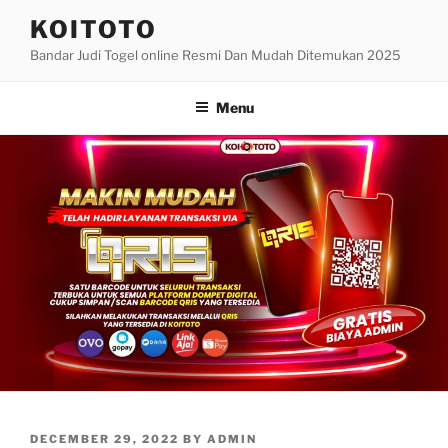
Skip
KOITOTO
to
Bandar Judi Togel online Resmi Dan Mudah Ditemukan 2025
content
Menu
POSTED
DECEMBER 29, 2022
BY
ADMIN