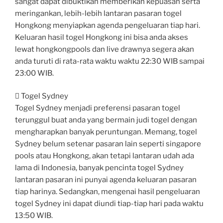
sangat dapat dibuktikan memberikan kepuasan serta
meringankan, lebih-lebih lantaran pasaran togel
Hongkong menyiapkan agenda pengeluaran tiap hari.
Keluaran hasil togel Hongkong ini bisa anda akses
lewat hongkongpools dan live drawnya segera akan
anda turuti di rata-rata waktu waktu 22:30 WIB sampai
23:00 WIB.
 Togel Sydney
Togel Sydney menjadi preferensi pasaran togel
terunggul buat anda yang bermain judi togel dengan
mengharapkan banyak peruntungan. Memang, togel
Sydney belum setenar pasaran lain seperti singapore
pools atau Hongkong, akan tetapi lantaran udah ada
lama di Indonesia, banyak pencinta togel Sydney
lantaran pasaran ini punyai agenda keluaran pasaran
tiap harinya. Sedangkan, mengenai hasil pengeluaran
togel Sydney ini dapat diundi tiap-tiap hari pada waktu
13:50 WIB.