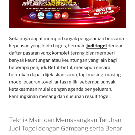
Selainnya dapat memperbanyak pengalaman bersama
kepuasan yang lebih bagus, bermain
judi togel
dengan
daftar pasaran yang komplet terang bisa memberi
banyak keuntungan atau keuntungan yang lain bagi
beberapa penjudi. Betul-betul, meskipun secara
bentukan dapat dijelaskan sama, tapi masing-masing
model pasaran togel lantas miliki seberapa banyak
ketaksamaan mulai dengan agenda pengeluaran,
kemungkinan menang dan susunan result togel.
Teknik Main dan Memasangkan Taruhan
Judi Togel dengan Gampang serta Benar