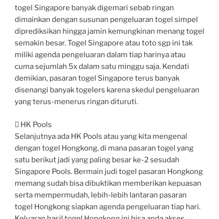
togel Singapore banyak digemari sebab ringan
dimainkan dengan susunan pengeluaran togel simpel
diprediksikan hingga jamin kemungkinan menang togel
semakin besar. Togel Singapore atau toto sgp ini tak
miliki agenda pengeluaran dalam tiap harinya atau
cuma sejumlah 5x dalam satu minggu saja. Kendati
demikian, pasaran togel Singapore terus banyak
disenangi banyak togelers karena skedul pengeluaran
yang terus-menerus ringan dituruti.
 HK Pools
Selanjutnya ada HK Pools atau yang kita mengenal
dengan togel Hongkong, di mana pasaran togel yang
satu berikut jadi yang paling besar ke-2 sesudah
Singapore Pools. Bermain judi togel pasaran Hongkong
memang sudah bisa dibuktikan memberikan kepuasan
serta mempermudah, lebih-lebih lantaran pasaran
togel Hongkong siapkan agenda pengeluaran tiap hari.
Keluaran hasil togel Hongkong ini bisa anda akses