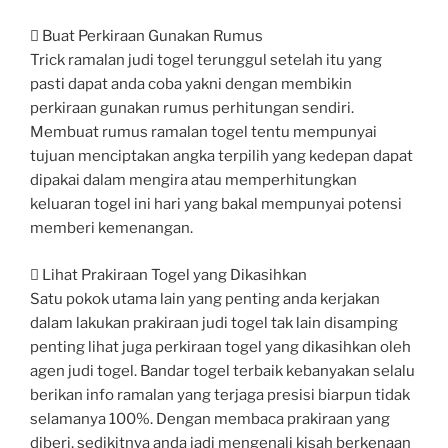
 Buat Perkiraan Gunakan Rumus
Trick ramalan judi togel terunggul setelah itu yang
pasti dapat anda coba yakni dengan membikin
perkiraan gunakan rumus perhitungan sendiri.
Membuat rumus ramalan togel tentu mempunyai
tujuan menciptakan angka terpilih yang kedepan dapat
dipakai dalam mengira atau memperhitungkan
keluaran togel ini hari yang bakal mempunyai potensi
memberi kemenangan.
 Lihat Prakiraan Togel yang Dikasihkan
Satu pokok utama lain yang penting anda kerjakan
dalam lakukan prakiraan judi togel tak lain disamping
penting lihat juga perkiraan togel yang dikasihkan oleh
agen judi togel. Bandar togel terbaik kebanyakan selalu
berikan info ramalan yang terjaga presisi biarpun tidak
selamanya 100%. Dengan membaca prakiraan yang
diberi, sedikitnya anda jadi mengenali kisah berkenaan