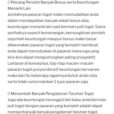
 Peluang Peroleh Banyak Bonus serta Keuntungan
Menarik Lain
Jumlahnya pasaran togel makin memudahkan anda
dalam mendapatkan banyak sekali bonus atau
keuntungan menarik lain saat bermain judi togel. Sama
perihalnya seperti kemenangan, kemungkinan peroleh
sejumlah keuntungan maupun bonus makin besar
dikarenakan pasaran togel yang komplet membuat
anda dapat memutuskan di pasaran mana saja yang
kira-kira dapat menguntungkan paling prospektif.
Lantaran di konsepnya, tiap-tiap macam-macam
pasaran togel punya intensif keuntungan bervariasi
maka dari itu beberapa ragamnya butuh anda coba
serta tidak cuma mainkan 1 type pasaran saja.
 Menambah Banyak Pengalaman Taruhan Togel
Juga ada keuntungan terunggul lain kalau anda bermain
judi togel dengan pasaran yang komplet adalah dapat
memperbanyak banyak pengalaman taruhan togel.