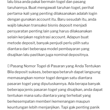
lalu bisa anda pakai bermain togel dan pasang
taruhannya. Buat mengawali taruhan togel, perihal
pertama-kali yang penting dilaksanakan adalah login
dengan gunakan account itu. Baru sesudah itu, anda
wajib lakukan transaksi bisnis deposit menjadi
persyaratan penting lain yang harus dilaksanakan
selain kerjakan registrasi account. Adapun buat
metode deposit, banyak penjudi perlu pilih satu
diantara dari beberapa model pembayaran yang
disajikan lalu pastikan juga nominal depositnya.
 Pasang Nomor Togel di Pasaran yang Anda Tentukan
Bila deposit sukses, beberapa betaruh dapat langsung
memasangkan nomor togel dengan satu diantara
pasaran togel yang diputuskannya. Ada berapa banyak
beberapa jenis pasaran togel yang disajikan, anda dapat
tentukan mana satu diantara yang terhebat yang
berkesempatan memberi kemenangan maupun
keuntungan lebih menjanjikan. Tapi gak penting panik