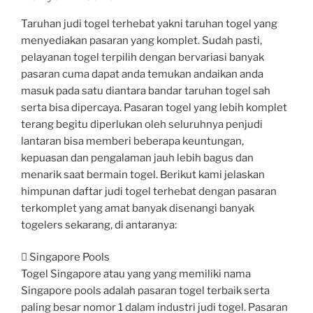
Taruhan judi togel terhebat yakni taruhan togel yang
menyediakan pasaran yang komplet. Sudah pasti,
pelayanan togel terpilih dengan bervariasi banyak
pasaran cuma dapat anda temukan andaikan anda
masuk pada satu diantara bandar taruhan togel sah
serta bisa dipercaya. Pasaran togel yang lebih komplet
terang begitu diperlukan oleh seluruhnya penjudi
lantaran bisa memberi beberapa keuntungan,
kepuasan dan pengalaman jauh lebih bagus dan
menarik saat bermain togel. Berikut kami jelaskan
himpunan daftar judi togel terhebat dengan pasaran
terkomplet yang amat banyak disenangi banyak
togelers sekarang, di antaranya:
 Singapore Pools
Togel Singapore atau yang yang memiliki nama
Singapore pools adalah pasaran togel terbaik serta
paling besar nomor 1 dalam industri judi togel. Pasaran