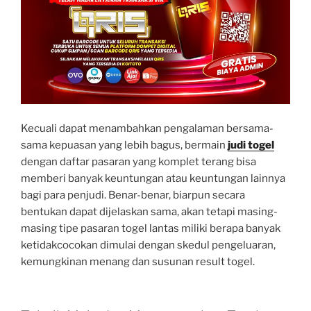
Kecuali dapat menambahkan pengalaman bersama-
sama kepuasan yang lebih bagus, bermain
judi togel
dengan daftar pasaran yang komplet terang bisa
memberi banyak keuntungan atau keuntungan lainnya
bagi para penjudi. Benar-benar, biarpun secara
bentukan dapat dijelaskan sama, akan tetapi masing-
masing tipe pasaran togel lantas miliki berapa banyak
ketidakcocokan dimulai dengan skedul pengeluaran,
kemungkinan menang dan susunan result togel.