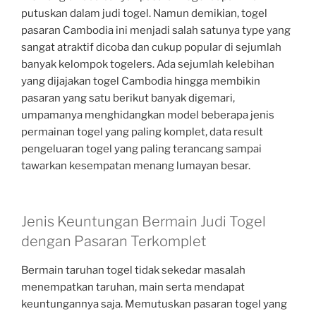
putuskan dalam judi togel. Namun demikian, togel
pasaran Cambodia ini menjadi salah satunya type yang
sangat atraktif dicoba dan cukup popular di sejumlah
banyak kelompok togelers. Ada sejumlah kelebihan
yang dijajakan togel Cambodia hingga membikin
pasaran yang satu berikut banyak digemari,
umpamanya menghidangkan model beberapa jenis
permainan togel yang paling komplet, data result
pengeluaran togel yang paling terancang sampai
tawarkan kesempatan menang lumayan besar.
Jenis Keuntungan Bermain Judi Togel
dengan Pasaran Terkomplet
Bermain taruhan togel tidak sekedar masalah
menempatkan taruhan, main serta mendapat
keuntungannya saja. Memutuskan pasaran togel yang