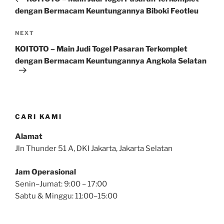
dengan Bermacam Keuntungannya Biboki Feotleu
Next
NEXT
Post
KOITOTO – Main Judi Togel Pasaran Terkomplet
dengan Bermacam Keuntungannya Angkola Selatan
CARI KAMI
Alamat
Jln Thunder 51 A, DKI Jakarta, Jakarta Selatan
Jam Operasional
Senin–Jumat: 9:00 – 17:00
Sabtu & Minggu: 11:00–15:00