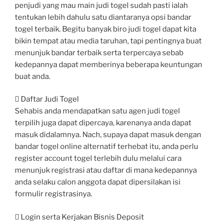
penjudi yang mau main judi togel sudah pasti ialah
tentukan lebih dahulu satu diantaranya opsi bandar
togel terbaik. Begitu banyak biro judi togel dapat kita
bikin tempat atau media taruhan, tapi pentingnya buat
menunjuk bandar terbaik serta terpercaya sebab
kedepannya dapat memberinya beberapa keuntungan
buat anda.
 Daftar Judi Togel
Sehabis anda mendapatkan satu agen judi togel
terpilih juga dapat dipercaya, karenanya anda dapat
masuk didalamnya. Nach, supaya dapat masuk dengan
bandar togel online alternatif terhebat itu, anda perlu
register account togel terlebih dulu melalui cara
menunjuk registrasi atau daftar di mana kedepannya
anda selaku calon anggota dapat dipersilakan isi
formulir registrasinya.
 Login serta Kerjakan Bisnis Deposit