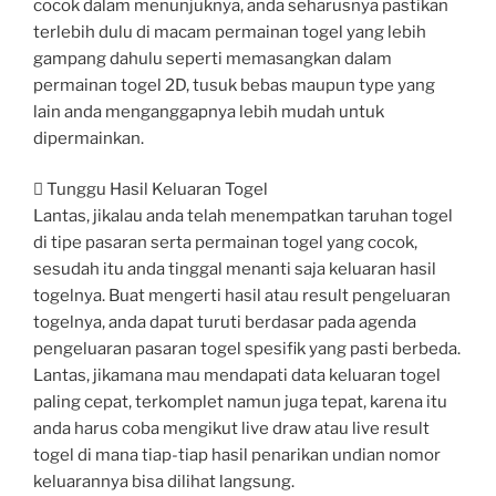
cocok dalam menunjuknya, anda seharusnya pastikan
terlebih dulu di macam permainan togel yang lebih
gampang dahulu seperti memasangkan dalam
permainan togel 2D, tusuk bebas maupun type yang
lain anda menganggapnya lebih mudah untuk
dipermainkan.
 Tunggu Hasil Keluaran Togel
Lantas, jikalau anda telah menempatkan taruhan togel
di tipe pasaran serta permainan togel yang cocok,
sesudah itu anda tinggal menanti saja keluaran hasil
togelnya. Buat mengerti hasil atau result pengeluaran
togelnya, anda dapat turuti berdasar pada agenda
pengeluaran pasaran togel spesifik yang pasti berbeda.
Lantas, jikamana mau mendapati data keluaran togel
paling cepat, terkomplet namun juga tepat, karena itu
anda harus coba mengikut live draw atau live result
togel di mana tiap-tiap hasil penarikan undian nomor
keluarannya bisa dilihat langsung.