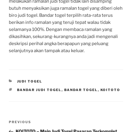
melakukan ramalan judi togel tidak lain disamping
butuh menyaksikan juga ramalan togel yang diberi oleh
biro judi togel. Bandar togel terpilih rata-rata terus
berikan info ramalan yang teruji tepat walau tidak
selamanya 100%. Dengan membaca ramalan yang
dikasihkan, sekurang-kurangnya anda jadi mengenali
deskripsi perihal angka berapapun yang peluang
selanjutnya akan tampak atau keluar.
CATEGORIES
JUDI TOGEL
TAGS
BANDAR JUDI TOGEL
,
BANDAR TOGEL
,
KOITOTO
Post
Previous
PREVIOUS
navigation
Post
KOITOTO – Main Judi Togel Pasaran Terkomplet