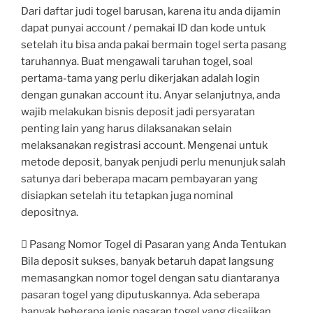
Dari daftar judi togel barusan, karena itu anda dijamin
dapat punyai account / pemakai ID dan kode untuk
setelah itu bisa anda pakai bermain togel serta pasang
taruhannya. Buat mengawali taruhan togel, soal
pertama-tama yang perlu dikerjakan adalah login
dengan gunakan account itu. Anyar selanjutnya, anda
wajib melakukan bisnis deposit jadi persyaratan
penting lain yang harus dilaksanakan selain
melaksanakan registrasi account. Mengenai untuk
metode deposit, banyak penjudi perlu menunjuk salah
satunya dari beberapa macam pembayaran yang
disiapkan setelah itu tetapkan juga nominal
depositnya.
 Pasang Nomor Togel di Pasaran yang Anda Tentukan
Bila deposit sukses, banyak betaruh dapat langsung
memasangkan nomor togel dengan satu diantaranya
pasaran togel yang diputuskannya. Ada seberapa
banyak beberapa jenis pasaran togel yang disajikan,