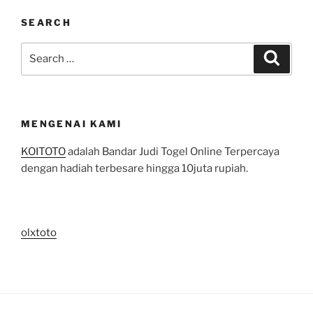
SEARCH
Search
Search
for:
MENGENAI KAMI
KOITOTO
adalah Bandar Judi Togel Online Terpercaya
dengan hadiah terbesare hingga 10juta rupiah.
olxtoto