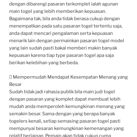
dengan dibarengi pasaran terkomplet ialah agunan
main togel yang lebih memberikan kepuasan.
Bagaimana tak, bila anda tidak berasa cukup dengan
menempatkan pada satu pasaran togel tertentu saja,
anda dapat mencari pengalaman serta kepuasan
menarik lain dengan permainkan pasaran togel model
yang lain sudah pasti bakal memberi makin banyak
kepuasan karena tiap type pasaran togel apa saja
berikan kelebihan yang berbeda.
 Mempermudah Mendapat Kesempatan Menang yang
Besar
Sudah tidak jadi rahasia publik bila main judi togel
dengan pasaran yang komplet dapat membuat lebih
mudah anda memperoleh kemungkinan menang yang
semakin besar. Sama dengan yang berapa banyak
togelers kenali, setiap semasing pasaran togel pasti
mempunyai besaran kemungkinan kemenangan yang
relatif berlainan. Pemain akan tidak cukup cuma