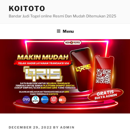
Skip
KOITOTO
to
Bandar Judi Togel online Resmi Dan Mudah Ditemukan 2025
content
Menu
POSTED
DECEMBER 29, 2022
BY
ADMIN