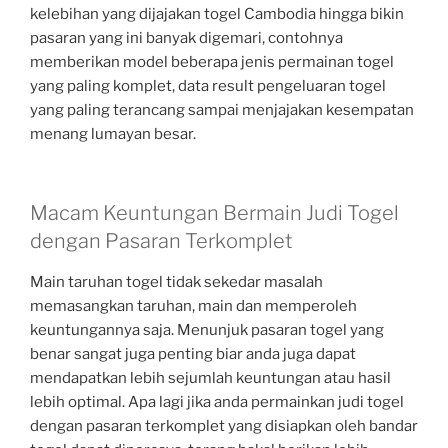
kelebihan yang dijajakan togel Cambodia hingga bikin
pasaran yang ini banyak digemari, contohnya
memberikan model beberapa jenis permainan togel
yang paling komplet, data result pengeluaran togel
yang paling terancang sampai menjajakan kesempatan
menang lumayan besar.
Macam Keuntungan Bermain Judi Togel
dengan Pasaran Terkomplet
Main taruhan togel tidak sekedar masalah
memasangkan taruhan, main dan memperoleh
keuntungannya saja. Menunjuk pasaran togel yang
benar sangat juga penting biar anda juga dapat
mendapatkan lebih sejumlah keuntungan atau hasil
lebih optimal. Apa lagi jika anda permainkan judi togel
dengan pasaran terkomplet yang disiapkan oleh bandar