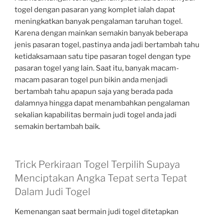
togel dengan pasaran yang komplet ialah dapat
meningkatkan banyak pengalaman taruhan togel.
Karena dengan mainkan semakin banyak beberapa
jenis pasaran togel, pastinya anda jadi bertambah tahu
ketidaksamaan satu tipe pasaran togel dengan type
pasaran togel yang lain. Saat itu, banyak macam-
macam pasaran togel pun bikin anda menjadi
bertambah tahu apapun saja yang berada pada
dalamnya hingga dapat menambahkan pengalaman
sekalian kapabilitas bermain judi togel anda jadi
semakin bertambah baik.
Trick Perkiraan Togel Terpilih Supaya
Menciptakan Angka Tepat serta Tepat
Dalam Judi Togel
Kemenangan saat bermain judi togel ditetapkan