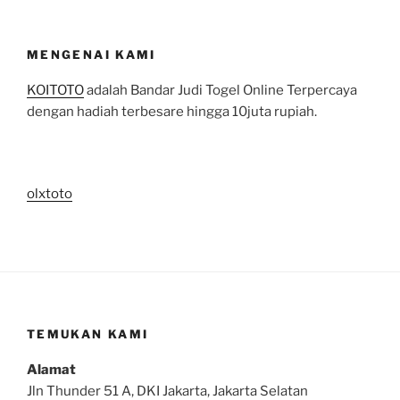
MENGENAI KAMI
KOITOTO
adalah Bandar Judi Togel Online Terpercaya
dengan hadiah terbesare hingga 10juta rupiah.
olxtoto
TEMUKAN KAMI
Alamat
Jln Thunder 51 A, DKI Jakarta, Jakarta Selatan