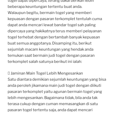
togel dapat dipercaya, terang bakal berikan lebih
beberapa keuntungan tertentu buat anda.
Walaupun begitu, bermain togel yang memberi
kepuasan dengan pasaran terkomplet tentulah cuma
dapat anda mencari lewat bandar togel sah paling
dipercaya yang hakikatnya terus memberi pelayanan
togel terhebat dengan bertambah banyak kepuasan
buat semua anggotanya. Disamping itu, berikut
sejumlah macam keuntungan yang hendak anda
temukan saat bermain judi togel dengan pasaran
terkomplet salah satunya berikut ini ialah:
 Jaminan Main Togel Lebih Mengesankan
Satu diantara demikian sejumlah keuntungan yang bisa
anda peroleh jikamana main judi togel dengan diikuti
pasaran terkomplet yaitu agunan bermain togel yang
lebih mengesankan. Bagaimana tidak, bila anda tak
terasa cukup dengan cuman memasangkan di satu
pasaran togel tertentu saja, anda dapat mencari