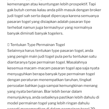
kemenangan atau keuntungan lebih prospektif. Tapi
gak butuh cemas kalau anda pilih masuk dengan broker
judi togel sah serta dapat dipercaya karena semuanya
pasaran togel yang disiapkan adalah pasaran tipe
terhebat namun juga termashyur yang normalnya
banyak diminati banyak togelers.
 Tentukan Type Permainan Togel
Selainnya harus tentukan type pasaran togel, anda
yang pengin main judi togel pula perlu tentukan satu
diantaranya type permainan togel. Masalahnya
kesemua macam-macam pasaran togel apa saja nyata
menyuguhkan berapa banyak type permainan togel
dengan peraturan menempatkan taruhan, tingkat
persoalan bahkan juga sampai kemungkinan menang
yang nyata berlainan. Biar lebih benar dalam
menunjuknya, anda sebaiknya pastikan lebih dahulu di
model permainan togel yang lebih ringan dahulu
seperti menempatkan di dalam permainan togel 2D,