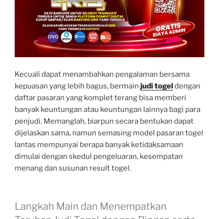
Kecuali dapat menambahkan pengalaman bersama
kepuasan yang lebih bagus, bermain
judi togel
dengan
daftar pasaran yang komplet terang bisa memberi
banyak keuntungan atau keuntungan lainnya bagi para
penjudi. Memanglah, biarpun secara bentukan dapat
dijelaskan sama, namun semasing model pasaran togel
lantas mempunyai berapa banyak ketidaksamaan
dimulai dengan skedul pengeluaran, kesempatan
menang dan susunan result togel.
Langkah Main dan Menempatkan