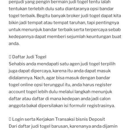
penjudi yang pengin bermain judi togel tentu ialah
tentukan terlebih dulu satu diantaranya opsi bandar
togel terbaik. Begitu banyak broker judi togel dapat kita
bikin jadi tempat atau tempat taruhan, tapi pentingnya
untuk menunjuk bandar terbaik serta terpercaya sebab
kedepannya dapat memberi sejumlah keuntungan buat
anda.
 Daftar Judi Togel
Sehabis anda mendapati satu agen judi togel terpilih
juga dapat dipercaya, karena itu anda dapat masuk
didalamnya. Nach, agar bisa masuk dengan bandar
togel online opsi terunggul itu, anda harus register
account togel lebih dulu melalui langkah menunjuk
daftar atau daftar di mana kedepan anda jadi calon
anggota bakal dipersilakan isi formulir registrasinya.
 Login serta Kerjakan Transaksi bisnis Deposit
Dari daftar judi togel barusan, karenanya anda dijamin