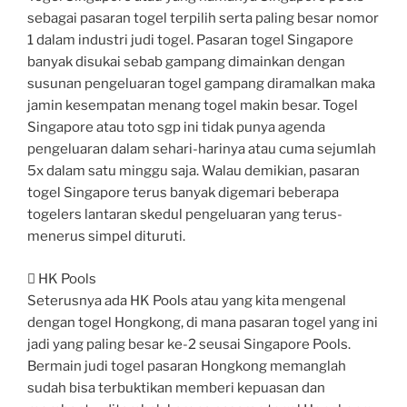
sebagai pasaran togel terpilih serta paling besar nomor
1 dalam industri judi togel. Pasaran togel Singapore
banyak disukai sebab gampang dimainkan dengan
susunan pengeluaran togel gampang diramalkan maka
jamin kesempatan menang togel makin besar. Togel
Singapore atau toto sgp ini tidak punya agenda
pengeluaran dalam sehari-harinya atau cuma sejumlah
5x dalam satu minggu saja. Walau demikian, pasaran
togel Singapore terus banyak digemari beberapa
togelers lantaran skedul pengeluaran yang terus-
menerus simpel dituruti.
 HK Pools
Seterusnya ada HK Pools atau yang kita mengenal
dengan togel Hongkong, di mana pasaran togel yang ini
jadi yang paling besar ke-2 seusai Singapore Pools.
Bermain judi togel pasaran Hongkong memanglah
sudah bisa terbuktikan memberi kepuasan dan