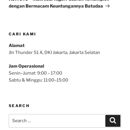
dengan Bermacam Keuntungannya Batudaa
CARI KAMI
Alamat
Jln Thunder 51 A, DKI Jakarta, Jakarta Selatan
Jam Operasional
Senin–Jumat: 9:00 – 17:00
Sabtu & Minggu: 11:00–15:00
SEARCH
Search
Search
for: