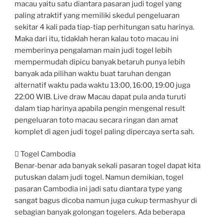
macau yaitu satu diantara pasaran judi togel yang
paling atraktif yang memiliki skedul pengeluaran
sekitar 4 kali pada tiap-tiap perhitungan satu harinya.
Maka dari itu, tidaklah heran kalau toto macau ini
memberinya pengalaman main judi togel lebih
mempermudah dipicu banyak betaruh punya lebih
banyak ada pilihan waktu buat taruhan dengan
alternatif waktu pada waktu 13:00, 16:00, 19:00 juga
22:00 WIB. Live draw Macau dapat pula anda turuti
dalam tiap harinya apabila pengin mengenal result
pengeluaran toto macau secara ringan dan amat
komplet di agen judi togel paling dipercaya serta sah.
 Togel Cambodia
Benar-benar ada banyak sekali pasaran togel dapat kita
putuskan dalam judi togel. Namun demikian, togel
pasaran Cambodia ini jadi satu diantara type yang
sangat bagus dicoba namun juga cukup termashyur di
sebagian banyak golongan togelers. Ada beberapa