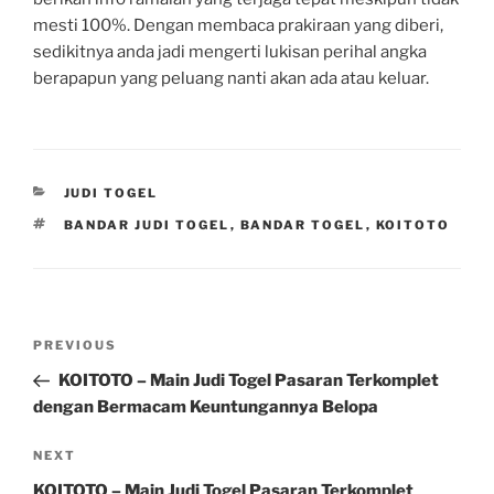
mesti 100%. Dengan membaca prakiraan yang diberi,
sedikitnya anda jadi mengerti lukisan perihal angka
berapapun yang peluang nanti akan ada atau keluar.
CATEGORIES
JUDI TOGEL
TAGS
BANDAR JUDI TOGEL
,
BANDAR TOGEL
,
KOITOTO
Post
Previous
PREVIOUS
navigation
Post
KOITOTO – Main Judi Togel Pasaran Terkomplet
dengan Bermacam Keuntungannya Belopa
Next
NEXT
Post
KOITOTO – Main Judi Togel Pasaran Terkomplet