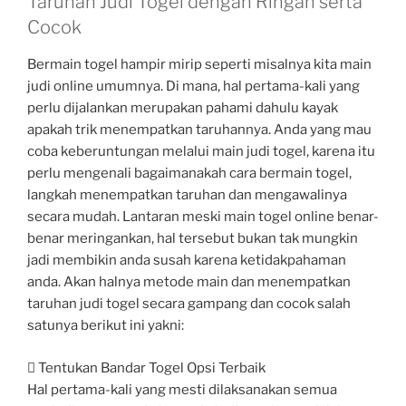
Taruhan Judi Togel dengan Ringan serta
Cocok
Bermain togel hampir mirip seperti misalnya kita main
judi online umumnya. Di mana, hal pertama-kali yang
perlu dijalankan merupakan pahami dahulu kayak
apakah trik menempatkan taruhannya. Anda yang mau
coba keberuntungan melalui main judi togel, karena itu
perlu mengenali bagaimanakah cara bermain togel,
langkah menempatkan taruhan dan mengawalinya
secara mudah. Lantaran meski main togel online benar-
benar meringankan, hal tersebut bukan tak mungkin
jadi membikin anda susah karena ketidakpahaman
anda. Akan halnya metode main dan menempatkan
taruhan judi togel secara gampang dan cocok salah
satunya berikut ini yakni:
 Tentukan Bandar Togel Opsi Terbaik
Hal pertama-kali yang mesti dilaksanakan semua