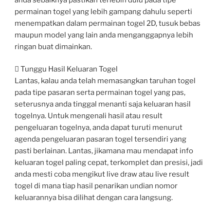
permainan togel yang lebih gampang dahulu seperti
menempatkan dalam permainan togel 2D, tusuk bebas
maupun model yang lain anda menganggapnya lebih
ringan buat dimainkan.
 Tunggu Hasil Keluaran Togel
Lantas, kalau anda telah memasangkan taruhan togel
pada tipe pasaran serta permainan togel yang pas,
seterusnya anda tinggal menanti saja keluaran hasil
togelnya. Untuk mengenali hasil atau result
pengeluaran togelnya, anda dapat turuti menurut
agenda pengeluaran pasaran togel tersendiri yang
pasti berlainan. Lantas, jikamana mau mendapat info
keluaran togel paling cepat, terkomplet dan presisi, jadi
anda mesti coba mengikut live draw atau live result
togel di mana tiap hasil penarikan undian nomor
keluarannya bisa dilihat dengan cara langsung.