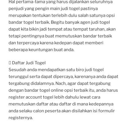
Hal pertama-tama yang harus dijalankan seluruhnya
penjudi yang pengin main judi togel pastinya
merupakan tentukan terlebih dulu salah satunya opsi
bandar togel terbaik. Begitu banyak agen judi togel
dapat kita bikin jadi tempat atau tempat taruhan, akan
tetapi pentingnya buat memutuskan bandar terbaik
dan terpercaya karena kedepan dapat memberi
beberapa keuntungan buat anda.
 Daftar Judi Togel
Sesudah anda mendapatkan satu biro judi togel
terunggul serta dapat dipercaya, karenanya anda dapat
tergabung didalamnya. Nach, agar dapat tergabung
dengan bandar togel online opsi terbaik itu, anda harus
register account togel lebih dahulu lewat cara
memutuskan daftar atau daftar di mana kedepannya
anda selaku calon peserta akan disilahkan isi formulir
registernya.