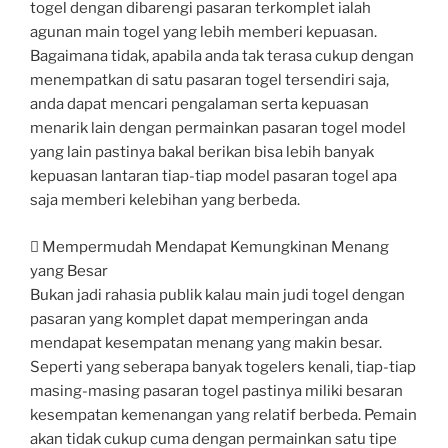
togel dengan dibarengi pasaran terkomplet ialah
agunan main togel yang lebih memberi kepuasan.
Bagaimana tidak, apabila anda tak terasa cukup dengan
menempatkan di satu pasaran togel tersendiri saja,
anda dapat mencari pengalaman serta kepuasan
menarik lain dengan permainkan pasaran togel model
yang lain pastinya bakal berikan bisa lebih banyak
kepuasan lantaran tiap-tiap model pasaran togel apa
saja memberi kelebihan yang berbeda.
 Mempermudah Mendapat Kemungkinan Menang
yang Besar
Bukan jadi rahasia publik kalau main judi togel dengan
pasaran yang komplet dapat memperingan anda
mendapat kesempatan menang yang makin besar.
Seperti yang seberapa banyak togelers kenali, tiap-tiap
masing-masing pasaran togel pastinya miliki besaran
kesempatan kemenangan yang relatif berbeda. Pemain
akan tidak cukup cuma dengan permainkan satu tipe