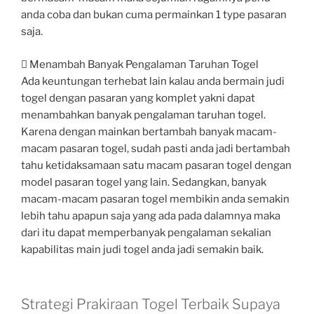
anda coba dan bukan cuma permainkan 1 type pasaran
saja.
 Menambah Banyak Pengalaman Taruhan Togel
Ada keuntungan terhebat lain kalau anda bermain judi
togel dengan pasaran yang komplet yakni dapat
menambahkan banyak pengalaman taruhan togel.
Karena dengan mainkan bertambah banyak macam-
macam pasaran togel, sudah pasti anda jadi bertambah
tahu ketidaksamaan satu macam pasaran togel dengan
model pasaran togel yang lain. Sedangkan, banyak
macam-macam pasaran togel membikin anda semakin
lebih tahu apapun saja yang ada pada dalamnya maka
dari itu dapat memperbanyak pengalaman sekalian
kapabilitas main judi togel anda jadi semakin baik.
Strategi Prakiraan Togel Terbaik Supaya