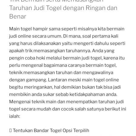
Taruhan Judi Togel dengan Ringan dan
Benar
Main togel hampir sama seperti misalnya kita bermain
judi online secara umum. Di mana, soal pertama kali
yang harus dilaksanakan yaitu mengerti dahulu seperti
apakah trik memasangkan taruhannya. Anda yang
pengin coba hoki melalui bermain judi togel, karena itu
perlu mengenal bagaimana caranya bermain togel,
teknik memasangkan taruhan dan mengawalinya
dengan gampang. Lantaran meski main togel online
begitu meringankan, hal demikian bukan tak bisa jadi
membikin anda sukar sebab ketidakpahaman anda.
Mengenai teknik main dan menempatkan taruhan judi
togel secara mudah dan cocok salah satunya berikut ini
ialah:
 Tentukan Bandar Togel Opsi Terpilih