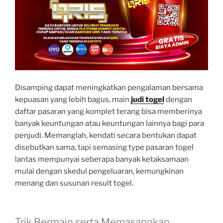
Disamping dapat meningkatkan pengalaman bersama
kepuasan yang lebih bagus, main
judi togel
dengan
daftar pasaran yang komplet terang bisa memberinya
banyak keuntungan atau keuntungan lainnya bagi para
penjudi. Memanglah, kendati secara bentukan dapat
disebutkan sama, tapi semasing type pasaran togel
lantas mempunyai seberapa banyak ketaksamaan
mulai dengan skedul pengeluaran, kemungkinan
menang dan susunan result togel.
Trik Bermain serta Memasangkan