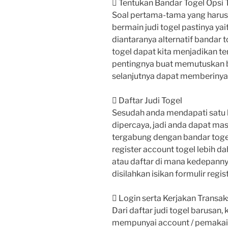
 Tentukan Bandar Togel Opsi 
Soal pertama-tama yang harus
bermain judi togel pastinya ya
diantaranya alternatif bandar t
togel dapat kita menjadikan te
pentingnya buat memutuskan b
selanjutnya dapat memberinya
 Daftar Judi Togel
Sesudah anda mendapati satu bi
dipercaya, jadi anda dapat ma
tergabung dengan bandar togel o
register account togel lebih d
atau daftar di mana kedepanny
disilahkan isikan formulir regis
 Login serta Kerjakan Transak
Dari daftar judi togel barusan,
mempunyai account / pemakai I