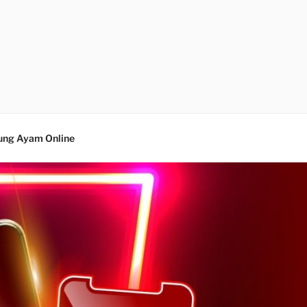
ung Ayam Online