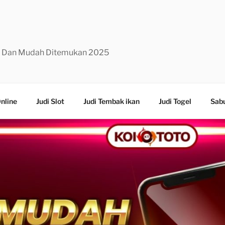
mi Dan Mudah Ditemukan 2025
Online
Judi Slot
Judi Tembak ikan
Judi Togel
Sab