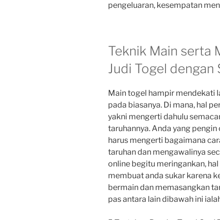
pengeluaran, kesempatan mena
Teknik Main serta
Judi Togel dengan 
Main togel hampir mendekati la
pada biasanya. Di mana, hal p
yakni mengerti dahulu sema
taruhannya. Anda yang pengin co
harus mengerti bagaimana car
taruhan dan mengawalinya sec
online begitu meringankan, hal
membuat anda sukar karena ket
bermain dan memasangkan tar
pas antara lain dibawah ini iala