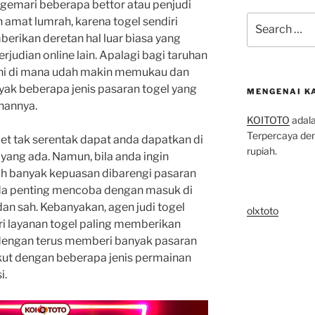
gemari beberapa bettor atau penjudi
Search
h amat lumrah, karena togel sendiri
for:
erikan deretan hal luar biasa yang
rjudian online lain. Apalagi bagi taruhan
 ini di mana udah makin memukau dan
k beberapa jenis pasaran togel yang
MENGENAI K
hannya.
KOITOTO
adala
Terpercaya den
et tak serentak dapat anda dapatkan di
rupiah.
 yang ada. Namun, bila anda ingin
ih banyak kepuasan dibarengi pasaran
nda penting mencoba dengan masuk di
an sah. Kebanyakan, agen judi togel
olxtoto
ri layanan togel paling memberikan
 dengan terus memberi banyak pasaran
ikut dengan beberapa jenis permainan
i.