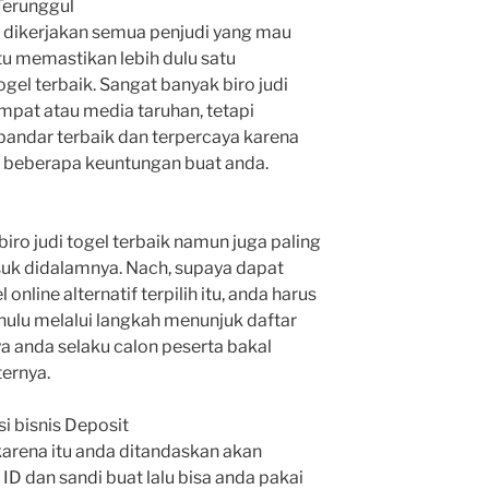
Terunggul
 dikerjakan semua penjudi yang mau
itu memastikan lebih dulu satu
ogel terbaik. Sangat banyak biro judi
mpat atau media taruhan, tetapi
andar terbaik dan terpercaya karena
 beberapa keuntungan buat anda.
ro judi togel terbaik namun juga paling
suk didalamnya. Nach, supaya dapat
nline alternatif terpilih itu, anda harus
ahulu melalui langkah menunjuk daftar
a anda selaku calon peserta bakal
ternya.
si bisnis Deposit
 karena itu anda ditandaskan akan
D dan sandi buat lalu bisa anda pakai