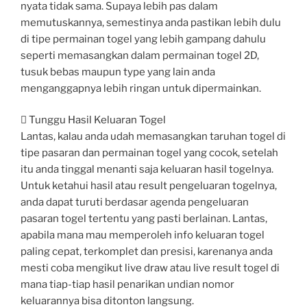
nyata tidak sama. Supaya lebih pas dalam
memutuskannya, semestinya anda pastikan lebih dulu
di tipe permainan togel yang lebih gampang dahulu
seperti memasangkan dalam permainan togel 2D,
tusuk bebas maupun type yang lain anda
menganggapnya lebih ringan untuk dipermainkan.
 Tunggu Hasil Keluaran Togel
Lantas, kalau anda udah memasangkan taruhan togel di
tipe pasaran dan permainan togel yang cocok, setelah
itu anda tinggal menanti saja keluaran hasil togelnya.
Untuk ketahui hasil atau result pengeluaran togelnya,
anda dapat turuti berdasar agenda pengeluaran
pasaran togel tertentu yang pasti berlainan. Lantas,
apabila mana mau memperoleh info keluaran togel
paling cepat, terkomplet dan presisi, karenanya anda
mesti coba mengikut live draw atau live result togel di
mana tiap-tiap hasil penarikan undian nomor
keluarannya bisa ditonton langsung.