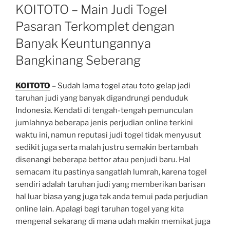
ON
KOITOTO – Main Judi Togel
Pasaran Terkomplet dengan
Banyak Keuntungannya
Bangkinang Seberang
KOITOTO
– Sudah lama togel atau toto gelap jadi
taruhan judi yang banyak digandrungi penduduk
Indonesia. Kendati di tengah-tengah pemunculan
jumlahnya beberapa jenis perjudian online terkini
waktu ini, namun reputasi judi togel tidak menyusut
sedikit juga serta malah justru semakin bertambah
disenangi beberapa bettor atau penjudi baru. Hal
semacam itu pastinya sangatlah lumrah, karena togel
sendiri adalah taruhan judi yang memberikan barisan
hal luar biasa yang juga tak anda temui pada perjudian
online lain. Apalagi bagi taruhan togel yang kita
mengenal sekarang di mana udah makin memikat juga