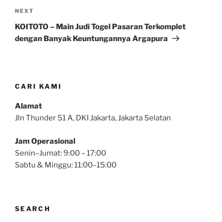
Next
NEXT
Post
KOITOTO – Main Judi Togel Pasaran Terkomplet
dengan Banyak Keuntungannya Argapura
CARI KAMI
Alamat
Jln Thunder 51 A, DKI Jakarta, Jakarta Selatan
Jam Operasional
Senin–Jumat: 9:00 – 17:00
Sabtu & Minggu: 11:00–15:00
SEARCH