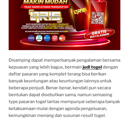
Disamping dapat memperbanyak pengalaman bersama
kepuasan yang lebih bagus, bermain
judi togel
dengan
daftar pasaran yang komplet terang bisa berikan
banyak keuntungan atau keuntungan lainnya untuk
beberapa penjudi. Benar-benar, kendati pun secara
bentukan dapat disebutkan sama, namun semasing
type pasaran togel lantas mempunyai seberapa banyak
ketaksamaan mulai dengan agenda pengeluaran,
kemungkinan menang dan susunan result togel.