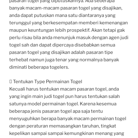
pasaran togel yang diputuskannya. Ada seberapa
banyak macam-macam pasaran togel yang disajikan,
anda dapat putuskan mana satu diantaranya yang
terunggul yang berkesempatan memberi kemenangan
maupun keuntungan lebih prospektif. Akan tetapi gak
perlu risau bila anda menunjuk masuk dengan agen judi
togel sah dan dapat dipercaya disebabkan semua
pasaran togel yang disajikan adalah pasaran tipe
terhebat namun juga tenar yang normalnya banyak
diminati beberapa togelers.
 Tentukan Type Permainan Togel
Kecuali harus tentukan macam pasaran togel, anda
yang ingin main judi togel pun harus tentukan salah
satunya model permainan togel. Karena kesemua
beberapa jenis pasaran togel apa saja tentu
menyuguhkan berapa banyak macam permainan togel
dengan peraturan memasangkan taruhan, tingkat
kepelikan sampai sampai kemungkinan menang yang