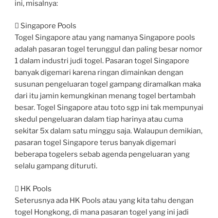
ini, misalnya:
 Singapore Pools
Togel Singapore atau yang namanya Singapore pools
adalah pasaran togel terunggul dan paling besar nomor
1 dalam industri judi togel. Pasaran togel Singapore
banyak digemari karena ringan dimainkan dengan
susunan pengeluaran togel gampang diramalkan maka
dari itu jamin kemungkinan menang togel bertambah
besar. Togel Singapore atau toto sgp ini tak mempunyai
skedul pengeluaran dalam tiap harinya atau cuma
sekitar 5x dalam satu minggu saja. Walaupun demikian,
pasaran togel Singapore terus banyak digemari
beberapa togelers sebab agenda pengeluaran yang
selalu gampang dituruti.
 HK Pools
Seterusnya ada HK Pools atau yang kita tahu dengan
togel Hongkong, di mana pasaran togel yang ini jadi