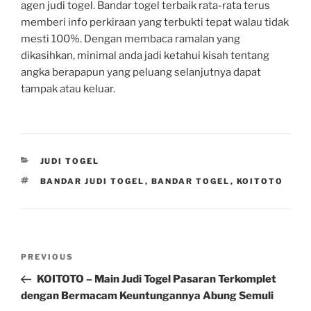
agen judi togel. Bandar togel terbaik rata-rata terus
memberi info perkiraan yang terbukti tepat walau tidak
mesti 100%. Dengan membaca ramalan yang
dikasihkan, minimal anda jadi ketahui kisah tentang
angka berapapun yang peluang selanjutnya dapat
tampak atau keluar.
CATEGORIES
JUDI TOGEL
TAGS
BANDAR JUDI TOGEL
,
BANDAR TOGEL
,
KOITOTO
Post
Previous
PREVIOUS
navigation
Post
KOITOTO – Main Judi Togel Pasaran Terkomplet
dengan Bermacam Keuntungannya Abung Semuli