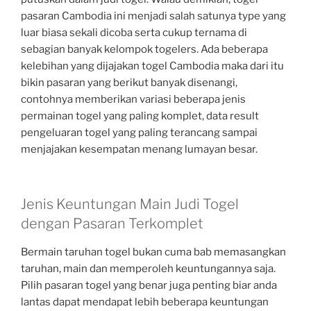
pasaran Cambodia ini menjadi salah satunya type yang
luar biasa sekali dicoba serta cukup ternama di
sebagian banyak kelompok togelers. Ada beberapa
kelebihan yang dijajakan togel Cambodia maka dari itu
bikin pasaran yang berikut banyak disenangi,
contohnya memberikan variasi beberapa jenis
permainan togel yang paling komplet, data result
pengeluaran togel yang paling terancang sampai
menjajakan kesempatan menang lumayan besar.
Jenis Keuntungan Main Judi Togel
dengan Pasaran Terkomplet
Bermain taruhan togel bukan cuma bab memasangkan
taruhan, main dan memperoleh keuntungannya saja.
Pilih pasaran togel yang benar juga penting biar anda
lantas dapat mendapat lebih beberapa keuntungan