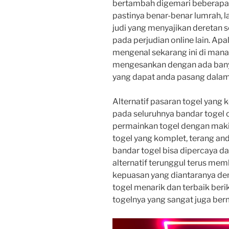
bertambah digemari beberapa b
pastinya benar-benar lumrah, l
judi yang menyajikan deretan s
pada perjudian online lain. Apa
mengenal sekarang ini di man
mengesankan dengan ada banya
yang dapat anda pasang dalam
Alternatif pasaran togel yang
pada seluruhnya bandar togel o
permainkan togel dengan maki
togel yang komplet, terang an
bandar togel bisa dipercaya da
alternatif terunggul terus mem
kepuasan yang diantaranya den
togel menarik dan terbaik ber
togelnya yang sangat juga be