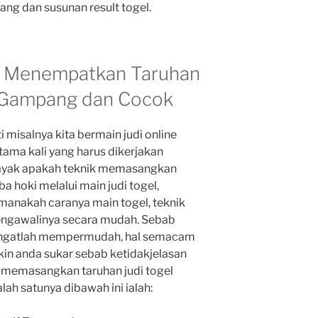
ng dan susunan result togel.
a Menempatkan Taruhan
n Gampang dan Cocok
 misalnya kita bermain judi online
tama kali yang harus dikerjakan
ayak apakah teknik memasangkan
 hoki melalui main judi togel,
manakah caranya main togel, teknik
ngawalinya secara mudah. Sebab
sangatlah mempermudah, hal semacam
ikin anda sukar sebab ketidakjelasan
a memasangkan taruhan judi togel
h satunya dibawah ini ialah: