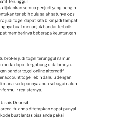
atif Terunggul
s dijalankan semua penjudi yang pengin
tentukan terlebih dulu salah satunya opsi
ro judi togel dapat kita bikin jadi tempat
ntingnya buat menunjuk bandar terbaik
dapat memberinya beberapa keuntungan
 broker judi togel terunggul namun
ya anda dapat tergabung didalamnya.
an bandar togel online alternatif
ter account togel lebih dahulu dengan
r di mana kedepannya anda sebagai calon
 formulir registernya.
 bisnis Deposit
 karena itu anda ditetapkan dapat punyai
kode buat lantas bisa anda pakai