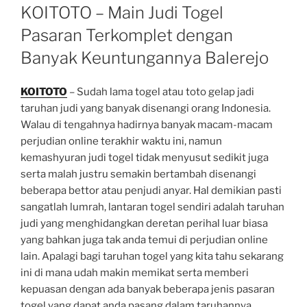
ON
KOITOTO – Main Judi Togel
Pasaran Terkomplet dengan
Banyak Keuntungannya Balerejo
KOITOTO
– Sudah lama togel atau toto gelap jadi
taruhan judi yang banyak disenangi orang Indonesia.
Walau di tengahnya hadirnya banyak macam-macam
perjudian online terakhir waktu ini, namun
kemashyuran judi togel tidak menyusut sedikit juga
serta malah justru semakin bertambah disenangi
beberapa bettor atau penjudi anyar. Hal demikian pasti
sangatlah lumrah, lantaran togel sendiri adalah taruhan
judi yang menghidangkan deretan perihal luar biasa
yang bahkan juga tak anda temui di perjudian online
lain. Apalagi bagi taruhan togel yang kita tahu sekarang
ini di mana udah makin memikat serta memberi
kepuasan dengan ada banyak beberapa jenis pasaran
togel yang dapat anda pasang dalam taruhannya.