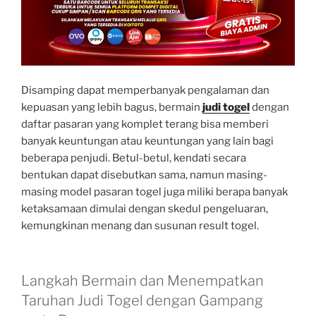
Disamping dapat memperbanyak pengalaman dan
kepuasan yang lebih bagus, bermain
judi togel
dengan
daftar pasaran yang komplet terang bisa memberi
banyak keuntungan atau keuntungan yang lain bagi
beberapa penjudi. Betul-betul, kendati secara
bentukan dapat disebutkan sama, namun masing-
masing model pasaran togel juga miliki berapa banyak
ketaksamaan dimulai dengan skedul pengeluaran,
kemungkinan menang dan susunan result togel.
Langkah Bermain dan Menempatkan
Taruhan Judi Togel dengan Gampang