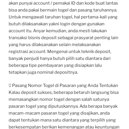
akan punyai account / pemakai ID dan kode buat lantas
bisa anda pakai bermain togel dan pasang taruhannya.
Untuk mengawali taruhan togel, hal pertama-kali yang
butuh dilaksanakan yakni login dengan gunakan
account itu. Anyar kemudian, anda mesti lakukan
transaksi bisnis deposit sebagai prasyarat penting lain
yang harus dilaksanakan selain melaksanakan
registrasi account. Mengenai untuk teknik deposit,
banyak penjudi hanya butuh pilih satu diantara dari
beberapa tipe pembayaran yang disiapkan lalu
tetapkan juga nominal depositnya.
 Pasang Nomor Togel di Pasaran yang Anda Tentukan
Kalau deposit sukses, beberapa betaruh langsung bisa
memasangkan nomor togel dengan salah satunya
pasaran togel yang diputuskannya. Ada berapa banyak
macam-macam pasaran togel yang disajikan, anda
dapat tentukan mana satu diantara yang terpilih yang
berkesempatan berikan kemenangan atau keuntungan