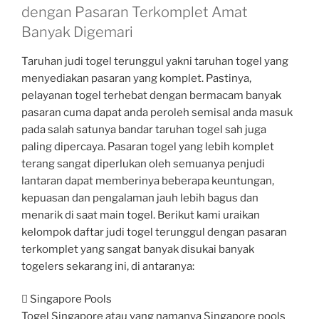
dengan Pasaran Terkomplet Amat
Banyak Digemari
Taruhan judi togel terunggul yakni taruhan togel yang
menyediakan pasaran yang komplet. Pastinya,
pelayanan togel terhebat dengan bermacam banyak
pasaran cuma dapat anda peroleh semisal anda masuk
pada salah satunya bandar taruhan togel sah juga
paling dipercaya. Pasaran togel yang lebih komplet
terang sangat diperlukan oleh semuanya penjudi
lantaran dapat memberinya beberapa keuntungan,
kepuasan dan pengalaman jauh lebih bagus dan
menarik di saat main togel. Berikut kami uraikan
kelompok daftar judi togel terunggul dengan pasaran
terkomplet yang sangat banyak disukai banyak
togelers sekarang ini, di antaranya:
 Singapore Pools
Togel Singapore atau yang namanya Singapore pools