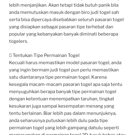
lebih menjanjikan. Akan tetapi tidak butuh panik bila
anda memutuskan masuk dengan biro judi togel sah
serta bisa dipercaya disebabkan seluruh pasaran togel
yang disiapkan sebagai pasaran tipe terhebat dan
popular yang kebanyakan banyak diminati beberapa
togelers.
 Tentukan Tipe Permainan Togel
Kecuali harus memastikan model pasaran togel, anda
yang ingin bermain judi togel pun perlu memastikan
satu diantaranya tipe permainan togel. Karena
kesegala macam-macam pasaran togel apa saja tentu
menyuguhkan berapa banyak tipe permainan togel
dengan ketentuan menempatkan taruhan, tingkat
kesukaran juga sampai kesempatan menang yang
tentu berlainan. Biar lebih pas dalam menunjuknya,
anda seharusnya putuskan lebih dulu pada tipe
permainan togel yang lebih gampang dahulu seperti
memasangkan di permainan togel 2D, tusuk bebas atau