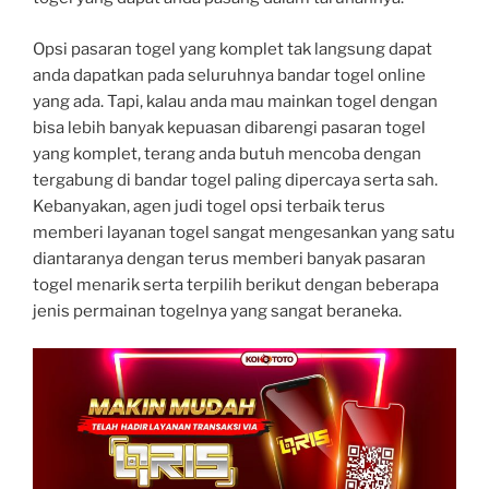
Opsi pasaran togel yang komplet tak langsung dapat
anda dapatkan pada seluruhnya bandar togel online
yang ada. Tapi, kalau anda mau mainkan togel dengan
bisa lebih banyak kepuasan dibarengi pasaran togel
yang komplet, terang anda butuh mencoba dengan
tergabung di bandar togel paling dipercaya serta sah.
Kebanyakan, agen judi togel opsi terbaik terus
memberi layanan togel sangat mengesankan yang satu
diantaranya dengan terus memberi banyak pasaran
togel menarik serta terpilih berikut dengan beberapa
jenis permainan togelnya yang sangat beraneka.