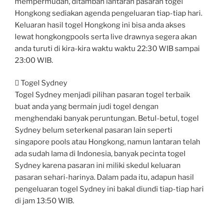
mempermudah, ditambah lantaran pasaran togel
Hongkong sediakan agenda pengeluaran tiap-tiap hari.
Keluaran hasil togel Hongkong ini bisa anda akses
lewat hongkongpools serta live drawnya segera akan
anda turuti di kira-kira waktu waktu 22:30 WIB sampai
23:00 WIB.
 Togel Sydney
Togel Sydney menjadi pilihan pasaran togel terbaik
buat anda yang bermain judi togel dengan
menghendaki banyak peruntungan. Betul-betul, togel
Sydney belum seterkenal pasaran lain seperti
singapore pools atau Hongkong, namun lantaran telah
ada sudah lama di Indonesia, banyak pecinta togel
Sydney karena pasaran ini miliki skedul keluaran
pasaran sehari-harinya. Dalam pada itu, adapun hasil
pengeluaran togel Sydney ini bakal diundi tiap-tiap hari
di jam 13:50 WIB.