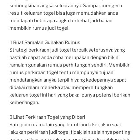
kemungkinan angka keluarannya. Sampai, mengerti
result keluaran togel bisa juga memudahkan anda
mendapati beberapa angka terhebat jadi bahan
membikin rumus judi togel.
 Buat Ramalan Gunakan Rumus
Strategi perkiraan judi togel terbaik seterusnya yang
pastilah dapat anda coba merupakan dengan bikin
ramalan gunakan rumus perhitungan sendiri. Membikin
rumus perkiraan togel tentu mempunyai tujuan
mendatangkan angka terpilih yang kedepannya dapat
dipakai dalam menerka atau memperhitungkan
keluaran togel ini hari yang bakal punya potensi berikan
kemenangan.
 Lihat Perkiraan Togel yang Diberi
Satu poin utama lain yang butuh anda kerjakan saat
lakukan perkiraan judi togel tidak lain selainnya penting
menyaksikan juga prakiraan togel yang dikasihkan oleh